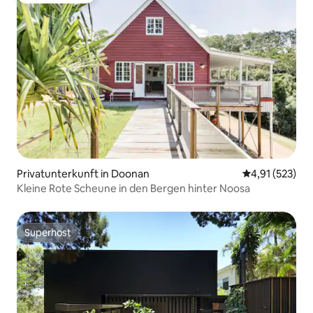
Privatunterkunft in Doonan
Durchschnittl
4,91 (523)
Kleine Rote Scheune in den Bergen hinter Noosa
Superhost
Superhost