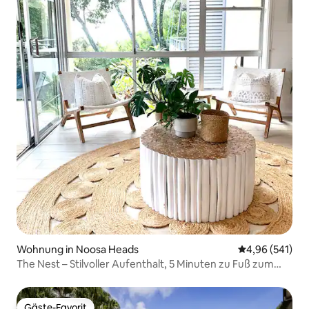
Wohnung in Noosa Heads
Durchschnittli
4,96 (541)
The Nest – Stilvoller Aufenthalt, 5 Minuten zu Fuß zum
Noosa Beach
Gäste-Favorit