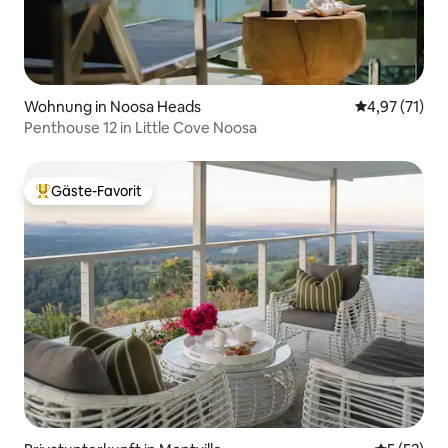
Wohnung in Noosa Heads
Durchschnitt
4,97 (71)
Penthouse 12 in Little Cove Noosa
Gäste-Favorit
Beliebter Gäste-Favorit.