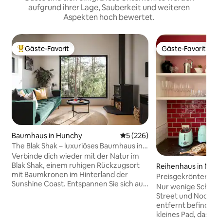
aufgrund ihrer Lage, Sauberkeit und weiteren
Aspekten hoch bewertet.
Gäste-Favorit
Gäste-Favorit
Beliebter Gäste-Favorit.
Gäste-Favorit
Baumhaus in Hunchy
Durchschnittliche Bewertung
5 (226)
The Blak Shak – luxuriöses Baumhaus in
Montville
Verbinde dich wieder mit der Natur im
Blak Shak, einem ruhigen Rückzugsort
Reihenhaus in No
mit Baumkronen im Hinterland der
Preisgekrönter Ret
Sunshine Coast. Entspannen Sie sich auf
Noosa Beach!
Nur wenige Schrit
der Terrasse mit Blick auf den Wald,
Street und Noosa
erkunden Sie die nahegelegenen
entfernt befindet s
Strände und Wasserfälle oder genießen
kleines Pad, das d