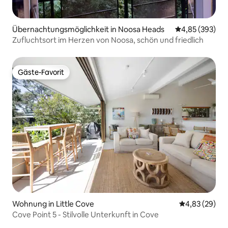
Übernachtungsmöglichkeit in Noosa Heads
Durchschnittli
4,85 (393)
Zufluchtsort im Herzen von Noosa, schön und friedlich
Gäste-Favorit
Gäste-Favorit
Wohnung in Little Cove
Durchschnittl
4,83 (29)
Cove Point 5 - Stilvolle Unterkunft in Cove