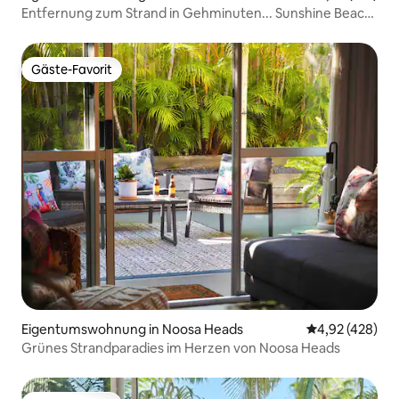
Entfernung zum Strand in Gehminuten... Sunshine Beach
Gem
Gäste-Favorit
Gäste-Favorit
Eigentumswohnung in Noosa Heads
Durchschnittli
4,92 (428)
Grünes Strandparadies im Herzen von Noosa Heads