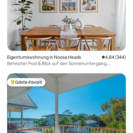
Eigentumswohnung in Noosa Heads
Durchschnittli
4,84 (344)
Beheizter Pool & Blick auf den Sonnenuntergang,
geräumige 2-Bett-Wohnung!
Gäste-Favorit
Beliebter Gäste-Favorit.