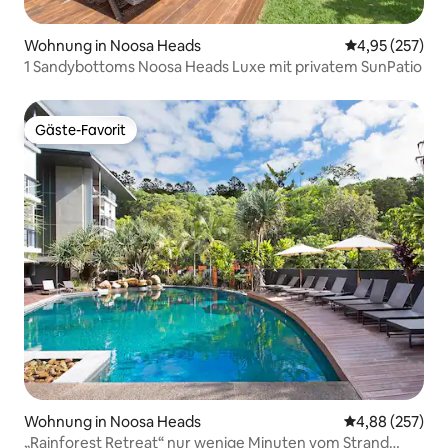
Wohnung in Noosa Heads
Durchschnittli
4,95 (257)
1 Sandybottoms Noosa Heads Luxe mit privatem SunPatio
Gäste-Favorit
Gäste-Favorit
Wohnung in Noosa Heads
Durchschnittli
4,88 (257)
„Rainforest Retreat“ nur wenige Minuten vom Strand