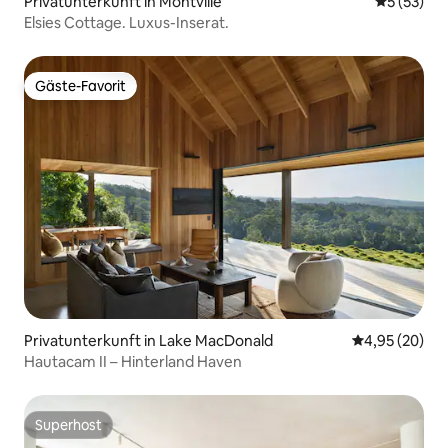
Privatunterkunft in Montville
Durchschn
5 (53)
Elsies Cottage. Luxus-Inserat.
Gäste-Favorit
Gäste-Favorit
Privatunterkunft in Lake MacDonald
Durchschnittl
4,95 (20)
Hautacam II – Hinterland Haven
Superhost
Superhost