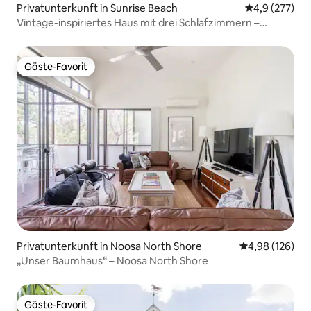
Privatunterkunft in Sunrise Beach
Durchschnitt
4,9 (277)
Vintage-inspiriertes Haus mit drei Schlafzimmern –
beheizter Pool!
Gäste-Favorit
Gäste-Favorit
Privatunterkunft in Noosa North Shore
Durchschnittli
4,98 (126)
„Unser Baumhaus“ – Noosa North Shore
Gäste-Favorit
Gäste-Favorit