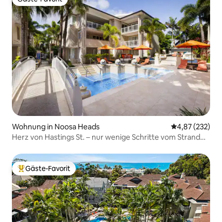
Gäste-Favorit
Wohnung in Noosa Heads
Durchschnittli
4,87 (232)
Herz von Hastings St. – nur wenige Schritte vom Strand
und von Restaurants entfernt
Gäste-Favorit
Beliebter Gäste-Favorit.