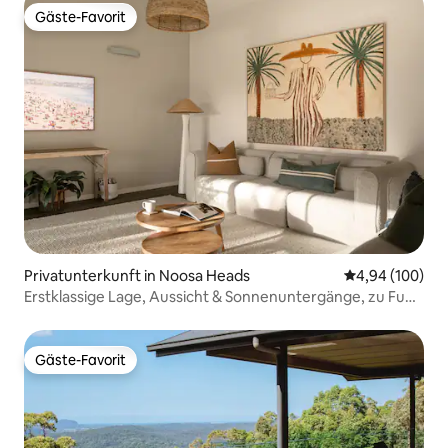
Gäste-Favorit
Gäste-Favorit
Privatunterkunft in Noosa Heads
Durchschnittli
4,94 (100)
Erstklassige Lage, Aussicht & Sonnenuntergänge, zu Fuß
nach Hastings
Gäste-Favorit
Gäste-Favorit