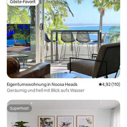
Gäste-Favorit
Gäste-Favorit
Eigentumswohnung in Noosa Heads
Durchschnittl
4,92 (110)
Geräumig und hell mit Blick aufs Wasser
Superhost
Superhost