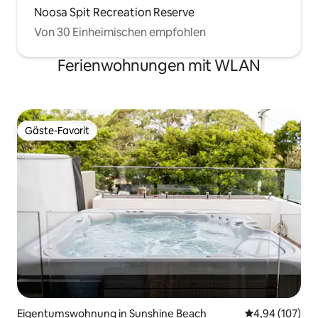
Noosa Spit Recreation Reserve
Von 30 Einheimischen empfohlen
Ferienwohnungen mit WLAN
Gäste-Favorit
Gäste-Favorit
Eigentumswohnung in Sunshine Beach
Durchschnittli
4,94 (107)