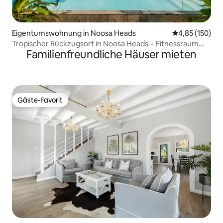
Eigentumswohnung in Noosa Heads
Durchschnittl
4,85 (150)
Tropischer Rückzugsort in Noosa Heads + Fitnessraum
Familienfreundliche Häuser mieten
und Pool vor Ort
Gäste-Favorit
Gäste-Favorit