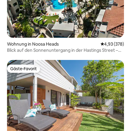
Wohnung in Noosa Heads
Durchschnittli
4,93 (378)
Blick auf den Sonnenuntergang in der Hastings Street –
French Quarter Noosa
Gäste-Favorit
Gäste-Favorit