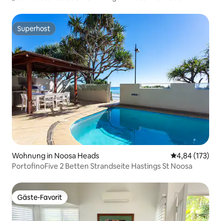
entfernt.
Superhost
Superhost
Wohnung in Noosa Heads
Durchschnittl
4,84 (173)
PortofinoFive 2 Betten Strandseite Hastings St Noosa
Gäste-Favorit
Gäste-Favorit