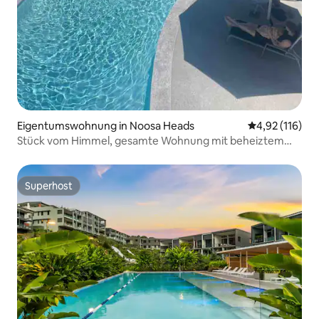
Eigentumswohnung in Noosa Heads
Durchschnittl
4,92 (116)
Stück vom Himmel, gesamte Wohnung mit beheiztem
Pool
Superhost
Superhost