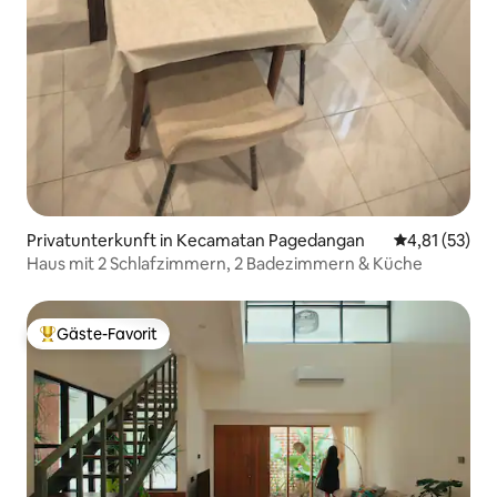
Privatunterkunft in Kecamatan Pagedangan
Durchschnitt
4,81 (53)
Haus mit 2 Schlafzimmern, 2 Badezimmern & Küche
Gäste-Favorit
Beliebter Gäste-Favorit.