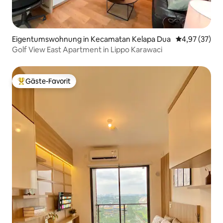
Eigentumswohnung in Kecamatan Kelapa Dua
Durchschnitt
4,97 (37)
Golf View East Apartment in Lippo Karawaci
Gäste-Favorit
Beliebter Gäste-Favorit.