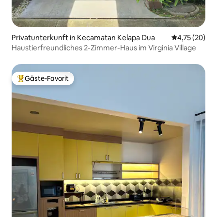
Privatunterkunft in Kecamatan Kelapa Dua
Durchschnitt
4,75 (20)
Haustierfreundliches 2-Zimmer-Haus im Virginia Village
Gäste-Favorit
Beliebter Gäste-Favorit.