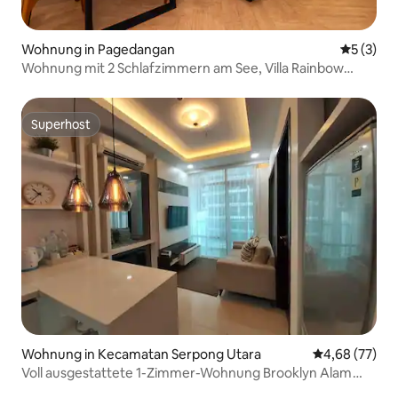
Wohnung in Pagedangan
Durchsch
5 (3)
Wohnung mit 2 Schlafzimmern am See, Villa Rainbow
Spring
Superhost
Superhost
Wohnung in Kecamatan Serpong Utara
Durchschnittl
4,68 (77)
Voll ausgestattete 1-Zimmer-Wohnung Brooklyn Alam
Sutera