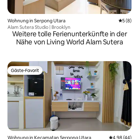
Wohnung in Serpong Utara
Durchschn
5 (8)
Alam Sutera Studio | Brooklyn
Weitere tolle Ferienunterkünfte in der
Nähe von Living World Alam Sutera
Gäste-Favorit
Gäste-Favorit
Wohnung in Kecamatan Serpong Utara
Durchschnittl
4,98 (44)