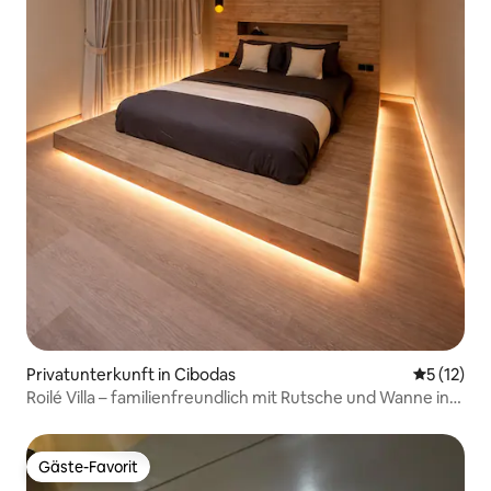
Privatunterkunft in Cibodas
Durchschn
5 (12)
Roilé Villa – familienfreundlich mit Rutsche und Wanne in
Karawaci
Gäste-Favorit
Gäste-Favorit