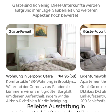
Gäste sind sich einig: Diese Unterkünfte werden
aufgrund ihrer Lage, Sauberkeit und weiteren
Aspekten hoch bewertet.
Gäste-Favorit
Gäste-Favorit
Gäste-Favorit
Gäste-Favorit
Wohnung in Serpong Utara
Durchschnittliche Bewertung: 
4,95 (58)
Eigentumswohnun
matan Serpong Ut
Komfortable 1BR-Wohnung in Brooklyn
Apartemen the sm
in Alam Sutera
jpo jkt banten.
Während der Coronavirus-Pandemie
Genieße deinen A
kümmern wir uns mit größter Sorgfalt
Dkt ikea Dkt alsut
um deinen Aufenthalt, indem wir die
Einkaufszentrum K
Airbnb-Richtlinien für die Reinigung
200 Schlafsofa (z
Beliebte Ausstattung in
unterzeichnen. Wir setzen uns dafür
Sitzen) Smart-TV L
ein, dass unsere Wohnung gründlich
Wetv, Dll) Login 