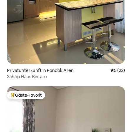
Privatunterkunft in Pondok Aren
Durchschn
5 (22)
Sahaja Haus Bintaro
Gäste-Favorit
Beliebter Gäste-Favorit.