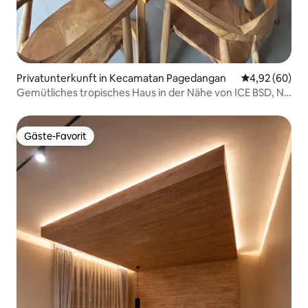
Privatunterkunft in Kecamatan Pagedangan
Durchschnittl
4,92 (60)
Gemütliches tropisches Haus in der Nähe von ICE BSD, NN
Haus 2
Gäste-Favorit
Gäste-Favorit