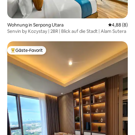
Wohnung in Serpong Utara
Durchschnitt
4,88 (8)
Senvin by Kozystay | 2BR | Blick auf die Stadt | Alam Sutera
Gäste-Favorit
Beliebter Gäste-Favorit.