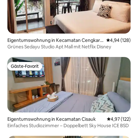
Eigentumswohnung in Kecamatan Cengkare
Durchschnittli
4,94 (128)
ng
Grünes Sedayu Studio Apt Mall mit Netflix Disney
Gäste-Favorit
Gäste-Favorit
Eigentumswohnung in Kecamatan Cisauk
Durchschnittl
4,97 (122)
Einfaches Studiozimmer – Doppelbett Sky House ICE BSD