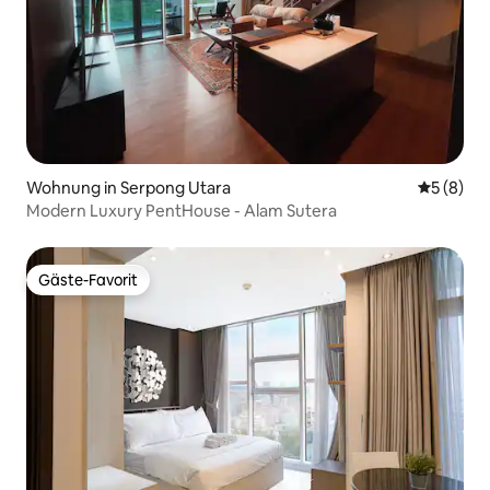
Wohnung in Serpong Utara
Durchschn
5 (8)
Modern Luxury PentHouse - Alam Sutera
Gäste-Favorit
Gäste-Favorit