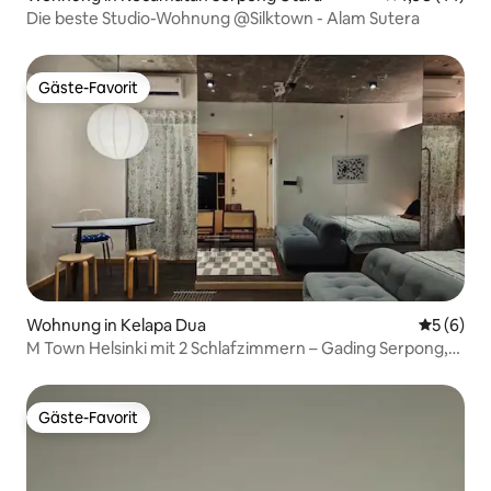
Die beste Studio-Wohnung @Silktown - Alam Sutera
Gäste-Favorit
Gäste-Favorit
Wohnung in Kelapa Dua
Durchschn
5 (6)
M Town Helsinki mit 2 Schlafzimmern – Gading Serpong,
gegenüber dem Einkaufszentrum
Gäste-Favorit
Gäste-Favorit