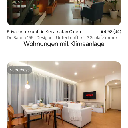
Privatunterkunft in Kecamatan Cinere
Durchschnittl
4,98 (44)
De Banon 156 | Designer-Unterkunft mit 3 Schlafzimmern
Wohnungen mit Klimaanlage
in Cinere
Superhost
Superhost