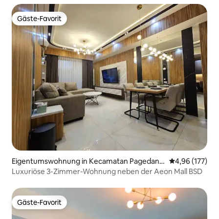
Gäste-Favorit
Gäste-Favorit
Eigentumswohnung in Kecamatan Pagedang
Durchschnittl
4,96 (177)
an
Luxuriöse 3-Zimmer-Wohnung neben der Aeon Mall BSD
Gäste-Favorit
Gäste-Favorit