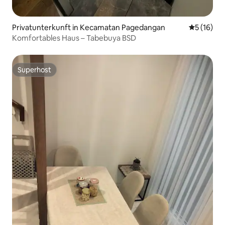
Privatunterkunft in Kecamatan Pagedangan
Durchschn
5 (16)
Komfortables Haus – Tabebuya BSD
Superhost
Superhost