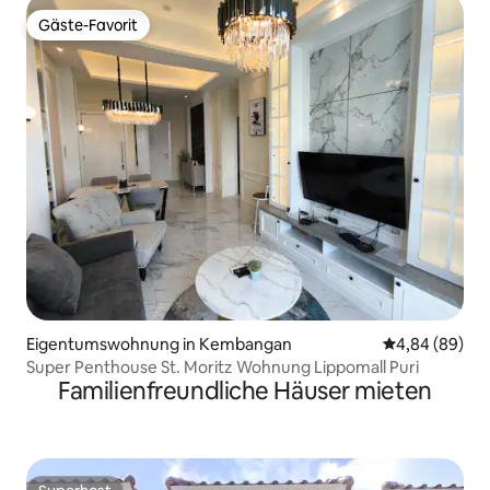
Gäste-Favorit
Gäste-Favorit
Eigentumswohnung in Kembangan
Durchschnittl
4,84 (89)
Super Penthouse St. Moritz Wohnung Lippomall Puri
Familienfreundliche Häuser mieten