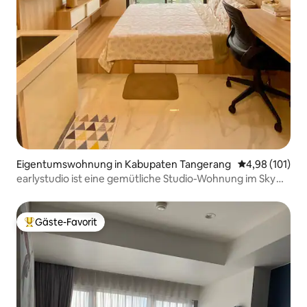
Eigentumswohnung in Kabupaten Tangerang
Durchschnittl
4,98 (101)
earlystudio ist eine gemütliche Studio-Wohnung im Sky
House BSD
Gäste-Favorit
Beliebter Gäste-Favorit.