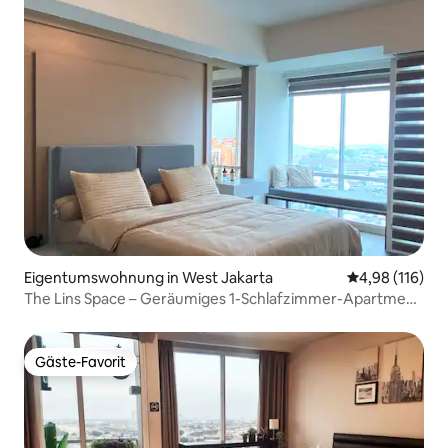
Eigentumswohnung in West Jakarta
Durchschnittl
4,98 (116)
The Lins Space – Geräumiges 1-Schlafzimmer-Apartment
mit Stadtblick
Gäste-Favorit
Gäste-Favorit