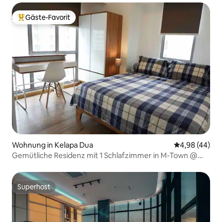
Gäste-Favorit
Beliebter Gäste-Favorit.
Wohnung in Kelapa Dua
Durchschnittl
4,98 (44)
Gemütliche Residenz mit 1 Schlafzimmer in M-Town @
Gading Serpong
Superhost
Superhost