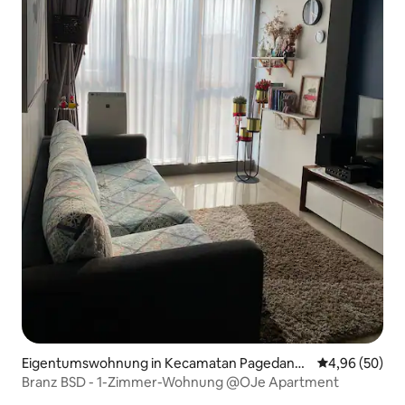
Eigentumswohnung in Kecamatan Pagedanga
Durchschnittl
4,96 (50)
n
Branz BSD - 1-Zimmer-Wohnung @OJe Apartment