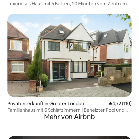
Luxuriöses Haus mit 5 Betten, 20 Minuten vom Zentrum
Londons entfernt
Privatunterkunft in Greater London
Durchschnittl
4,72 (110)
Familienhaus mit 6 Schlafzimmern | Beheizter Pool und
Mehr von Airbnb
Parkplatz | London