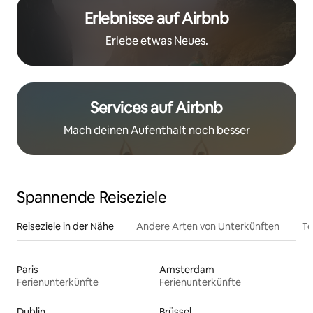
Erlebnisse auf Airbnb
Erlebe etwas Neues.
Services auf Airbnb
Mach deinen Aufenthalt noch besser
Spannende Reiseziele
Reiseziele in der Nähe
Andere Arten von Unterkünften
To
Paris
Amsterdam
Ferienunterkünfte
Ferienunterkünfte
Dublin
Brüssel