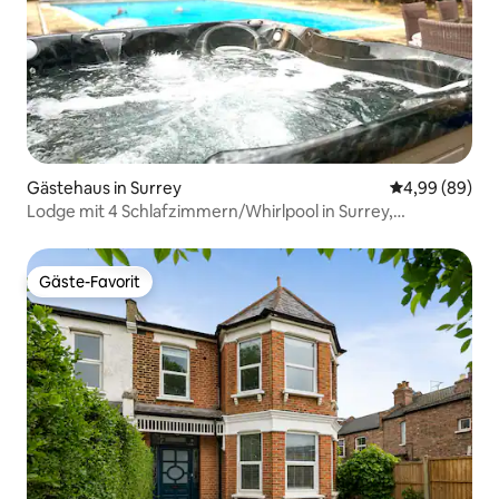
Gästehaus in Surrey
Durchschnittl
4,99 (89)
Lodge mit 4 Schlafzimmern/Whirlpool in Surrey,
Vereinigtes Königreich
Gäste-Favorit
Gäste-Favorit