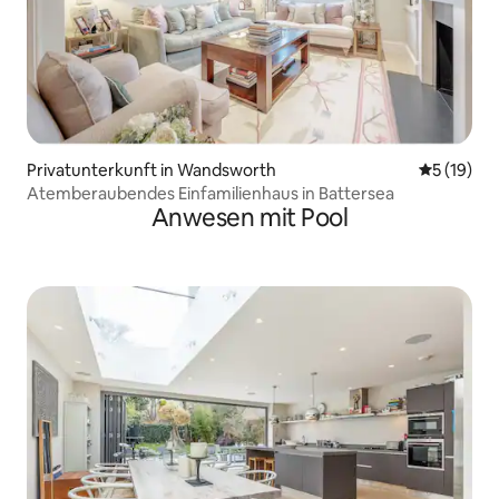
Privatunterkunft in Wandsworth
Durchschn
5 (19)
Atemberaubendes Einfamilienhaus in Battersea
Anwesen mit Pool