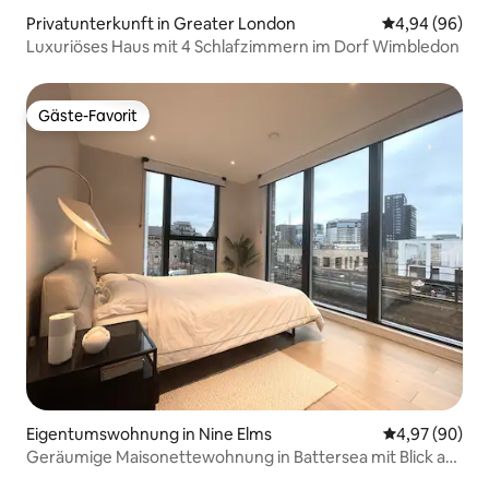
Privatunterkunft in Greater London
Durchschnittl
4,94 (96)
Luxuriöses Haus mit 4 Schlafzimmern im Dorf Wimbledon
Gäste-Favorit
Gäste-Favorit
Eigentumswohnung in Nine Elms
Durchschnittl
4,97 (90)
Geräumige Maisonettewohnung in Battersea mit Blick auf
Powerstation