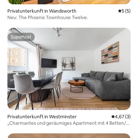
Privatunterkunft in Wandsworth
Durchsch
5 (5)
Neu: The Phoenix Townhouse Twelve.
Superhost
Superhost
Privatunterkunft in Westminster
Durchschnit
4,67 (3)
„Charmantes und geräumiges Apartment mit 4 Betten/5
Bädern in der Nähe des Hyde Park“