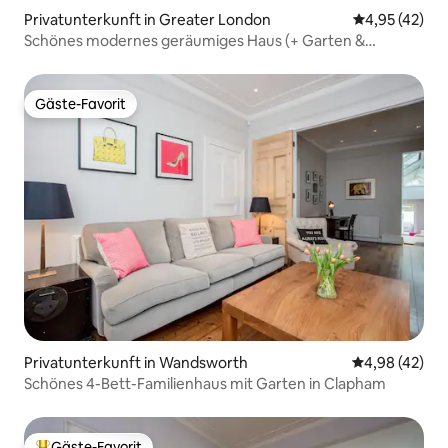
Privatunterkunft in Greater London
Durchschnitt
4,95 (42)
Schönes modernes geräumiges Haus (+ Garten &
Einfahrt)
Gäste-Favorit
Gäste-Favorit
Privatunterkunft in Wandsworth
Durchschnittl
4,98 (42)
Schönes 4-Bett-Familienhaus mit Garten in Clapham
Gäste-Favorit