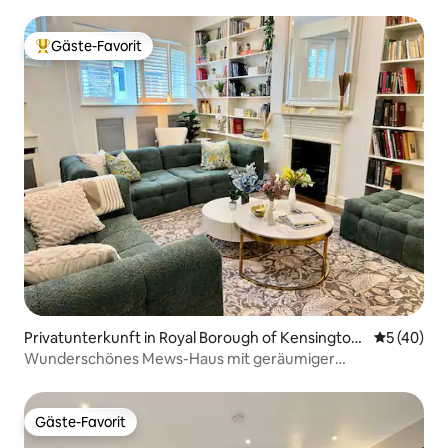
Street
Gäste-Favorit
Beliebter Gäste-Favorit.
Privatunterkunft in Royal Borough of Kensington
Durchschni
5 (40)
and Chelsea
Wunderschönes Mews-Haus mit geräumiger
Dachterrasse
Gäste-Favorit
Gäste-Favorit