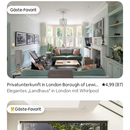
Gäste-Favorit
Gäste-Favorit
Privatunterkunft in London Borough of Lewis
Durchschnittl
4,99 (87)
ham
Elegantes „Landhaus“ in London mit Whirlpool
Gäste-Favorit
Beliebter Gäste-Favorit.