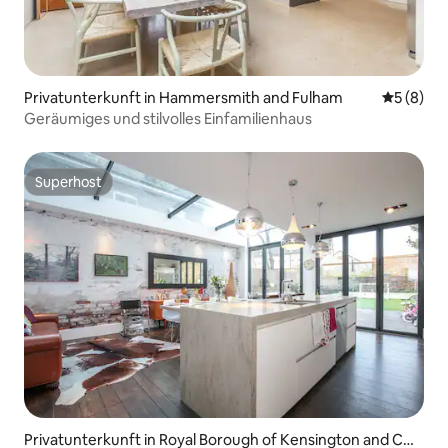
Privatunterkunft in Hammersmith and Fulham
Durchschn
5 (8)
Geräumiges und stilvolles Einfamilienhaus
Superhost
Superhost
Privatunterkunft in Royal Borough of Kensington and Ch