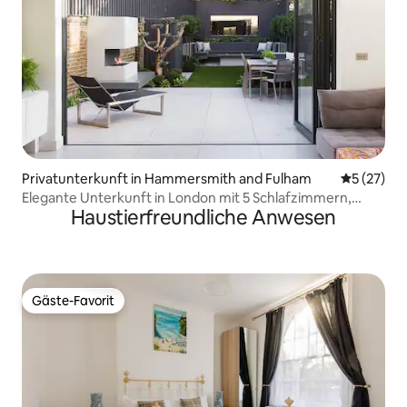
Privatunterkunft in Hammersmith and Fulham
Durchschn
5 (27)
Elegante Unterkunft in London mit 5 Schlafzimmern,
Haustierfreundliche Anwesen
Garten und EV-Ladestation
Gäste-Favorit
Gäste-Favorit