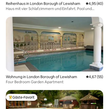
Reihenhaus in London Borough of Lewisham
Durchschnittl
4,95 (40)
Haus mit vier Schlafzimmern und Einfahrt. Pool und
Fitnessraum nur wenige Minuten entfernt
Wohnung in London Borough of Lewisham
Durchschnitt
4,67 (55)
Four Bedroom Garden Apartment
Gäste-Favorit
Beliebter Gäste-Favorit.