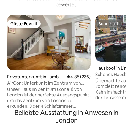
bewertet.
Gäste-Favorit
Superhost
Gäste-Favorit
Superhost
Hausboot in Lime
Schönes Hausboot
Privatunterkunft in Lambet
Durchschnittliche Bewertung: 4
4,85 (236)
Zentrum von Lon
Übernachte auf m
h
AirCon: Unterkunft im Zentrum von
komplett renovier
London, zu Fuß zur Southbank
Unser Haus im Zentrum (Zone 1) von
Kahn im Yachthafen
London ist der perfekte Ausgangspunkt,
der Terrasse mit B
um das Zentrum von London zu
befindet sich eine 
erkunden. 3 der 4 Schlafzimmer
Lounge mit einem
Beliebte Ausstattung in Anwesen in
verfügen über eine professionell
einem Sessel und e
installierte zentrale Klimaanlage und das
London
ausgestatteten Kü
4. Schlafzimmer über ein tragbares
Unter der Terrasse
Klimagerät. Du übernachtest in einem
für 8 Gäste in vi