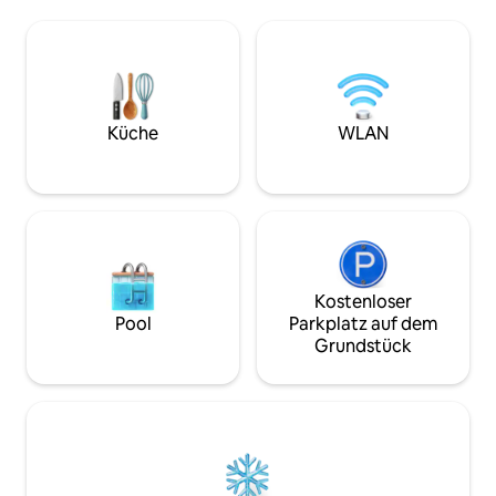
privaten Bereich mit bequemen Möbeln,
mit zwei eigenen
moderner Kunst, einer voll
einem weiteren s
ausgestatteten Küche, kostenlosem
Verbringe einen r
Internet, Internet-TV und Sonos.
Wheelhouse oder 
Perfekt für große Gruppen oder
Außenterrassen 
Familien, nur wenige Minuten von U-
Blick auf das offene Wass
Bahn-Stationen, Bussen und
Küche
WLAN
uns schon darauf,
öffentlichen Leihfahrrädern entfernt.
lernen!
Einfacher Spaziergang zur Southbank,
zum Parlament, zum London Eye, zum
Covent Garden, zur Tate und zur
National Gallery.
Kostenloser
Pool
Parkplatz auf dem
Grundstück