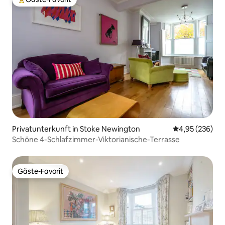
Beliebter Gäste-Favorit.
Privatunterkunft in Stoke Newington
Durchschnittli
4,95 (236)
Schöne 4-Schlafzimmer-Viktorianische-Terrasse
Gäste-Favorit
Gäste-Favorit