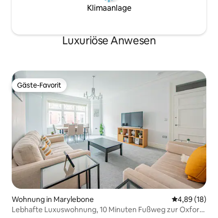
Klimaanlage
Luxuriöse Anwesen
Gäste-Favorit
Gäste-Favorit
Wohnung in Marylebone
Durchschnitt
4,89 (18)
Lebhafte Luxuswohnung, 10 Minuten Fußweg zur Oxford