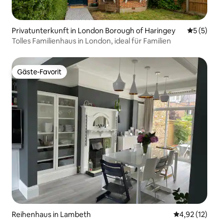
Privatunterkunft in London Borough of Haringey
Durchsch
5 (5)
Tolles Familienhaus in London, ideal für Familien
Gäste-Favorit
Gäste-Favorit
Reihenhaus in Lambeth
Durchschnitt
4,92 (12)