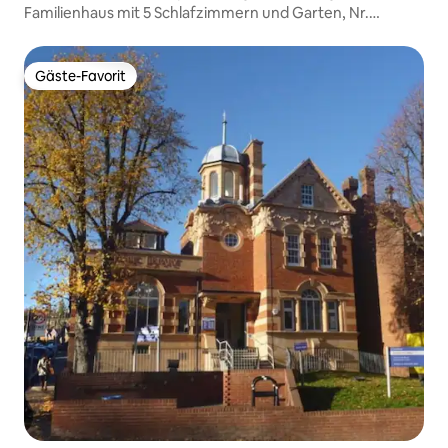
elsea
Familienhaus mit 5 Schlafzimmern und Garten, Nr.
Notting Hill
Gäste-Favorit
Gäste-Favorit