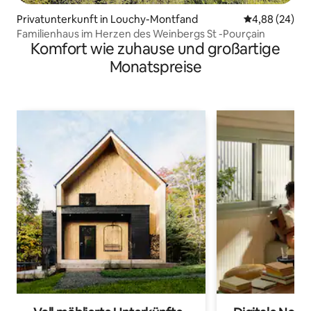
Privatunterkunft in Louchy-Montfand
Durchschnittl
4,88 (24)
Familienhaus im Herzen des Weinbergs St -Pourçain
Komfort wie zuhause und großartige
Monatspreise