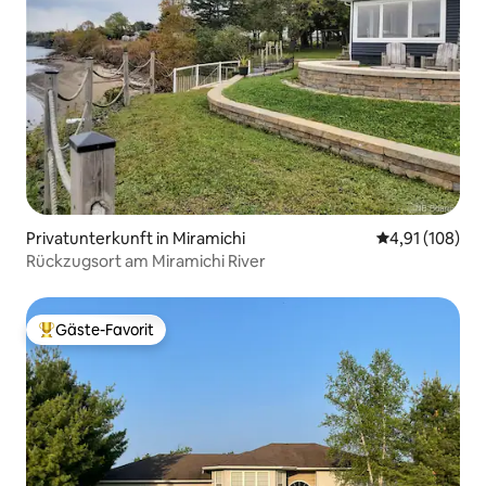
Privatunterkunft in Miramichi
Durchschnittl
4,91 (108)
Rückzugsort am Miramichi River
Gäste-Favorit
Beliebter Gäste-Favorit.