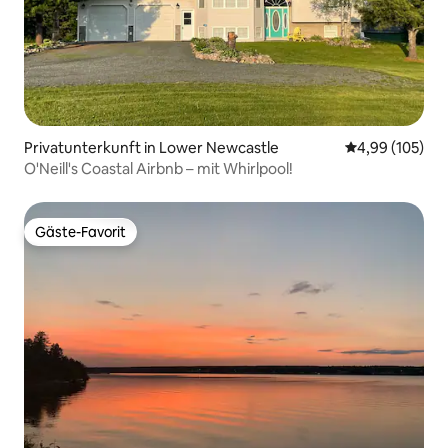
Privatunterkunft in Lower Newcastle
Durchschnittli
4,99 (105)
O'Neill's Coastal Airbnb – mit Whirlpool!
Gäste-Favorit
Gäste-Favorit