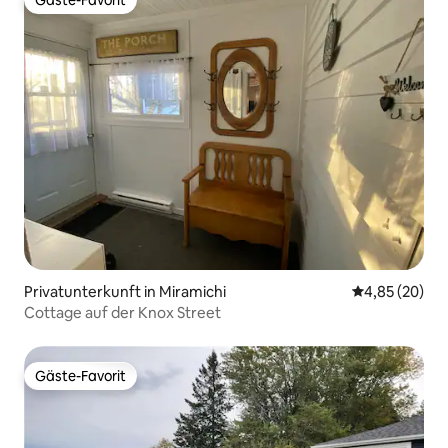
Gäste-Favorit
Gäste-Favorit
Privatunterkunft in Miramichi
Durchschnittl
4,85 (20)
Cottage auf der Knox Street
Gäste-Favorit
Gäste-Favorit