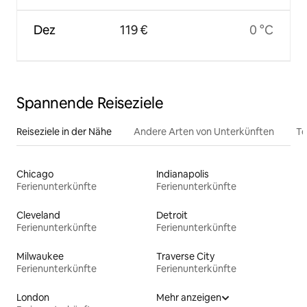
Dez
119 €
0 °C
Spannende Reiseziele
Reiseziele in der Nähe
Andere Arten von Unterkünften
To
Chicago
Indianapolis
Ferienunterkünfte
Ferienunterkünfte
Cleveland
Detroit
Ferienunterkünfte
Ferienunterkünfte
Milwaukee
Traverse City
Ferienunterkünfte
Ferienunterkünfte
London
Mehr anzeigen