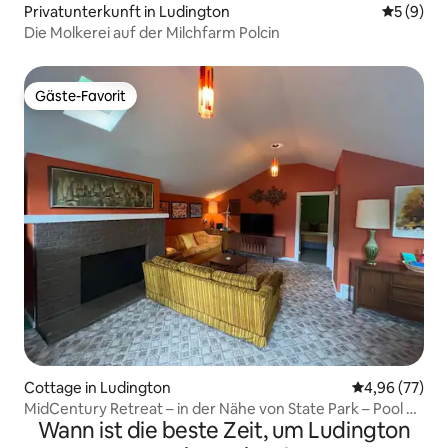
Privatunterkunft in Ludington
Durchschn
5 (9)
Die Molkerei auf der Milchfarm Polcin
Gäste-Favorit
Gäste-Favorit
Cottage in Ludington
Durchschnittl
4,96 (77)
MidCentury Retreat – in der Nähe von State Park – Pool &
Wann ist die beste Zeit, um Ludington
Flipper!