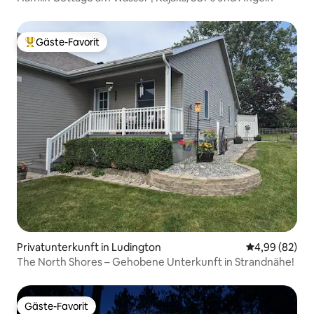
Gäste-Favorit
Beliebter Gäste-Favorit.
Privatunterkunft in Ludington
Durchschnittl
4,99 (82)
The North Shores – Gehobene Unterkunft in Strandnähe!
Gäste-Favorit
Gäste-Favorit