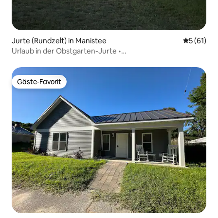
Jurte (Rundzelt) in Manistee
Durchschn
5 (61)
Urlaub in der Obstgarten-Jurte •
Sternenbeobachtungsterrasse + Feuerstelle
Gäste-Favorit
Gäste-Favorit