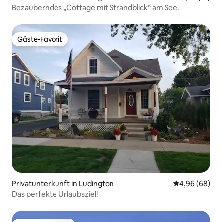
Bezauberndes „Cottage mit Strandblick“ am See.
Gäste-Favorit
Gäste-Favorit
Privatunterkunft in Ludington
Durchschnittl
4,96 (68)
Das perfekte Urlaubsziel!