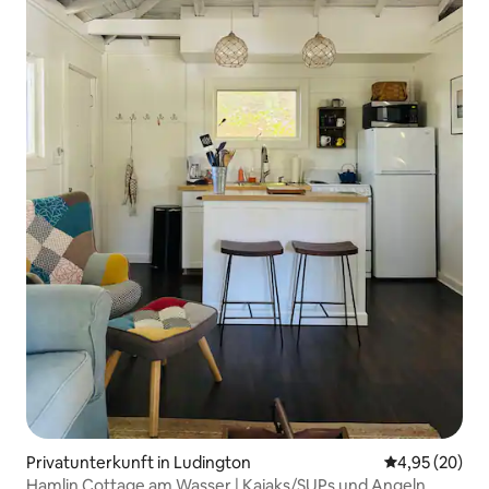
Privatunterkunft in Ludington
Durchschnittl
4,95 (20)
Hamlin Cottage am Wasser | Kajaks/SUPs und Angeln