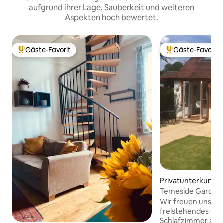
aufgrund ihrer Lage, Sauberkeit und weiteren
Aspekten hoch bewertet.
Gäste-Favorit
Gäste-Favorit
Beliebter Gäste-Favorit.
Beliebter Gäste-F
Privatunterkunft 
Temeside Garden 
Unterkunft.
Wir freuen uns, ei
freistehendes Ga
Schlafzimmer anbi