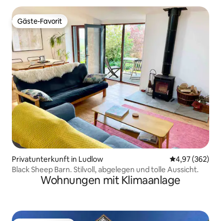
Gäste-Favorit
Gäste-Favorit
Privatunterkunft in Ludlow
Durchschnittli
4,97 (362)
Black Sheep Barn. Stilvoll, abgelegen und tolle Aussicht.
Wohnungen mit Klimaanlage