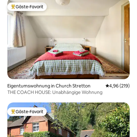
Gäste-Favorit
Beliebter Gäste-Favorit.
Eigentumswohnung in Church Stretton
Durchschnittli
4,96 (219)
THE COACH HOUSE: Unabhängige Wohnung
Gäste-Favorit
Beliebter Gäste-Favorit.