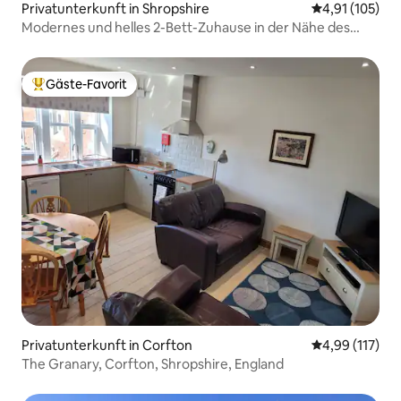
Privatunterkunft in Shropshire
Durchschnittl
4,91 (105)
Modernes und helles 2-Bett-Zuhause in der Nähe des
Zentrums von Ludlow
Gäste-Favorit
Beliebter Gäste-Favorit.
Privatunterkunft in Corfton
Durchschnittl
4,99 (117)
The Granary, Corfton, Shropshire, England