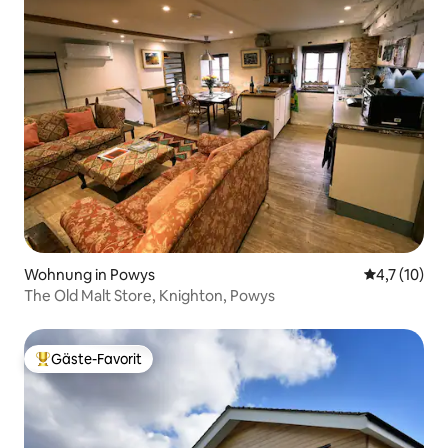
Wohnung in Powys
Durchschnit
4,7 (10)
The Old Malt Store, Knighton, Powys
Gäste-Favorit
Beliebter Gäste-Favorit.