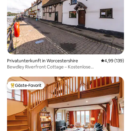
Privatunterkunft in Worcestershire
Durchschnittli
4,99 (139)
Bewdley Riverfront Cottage – Kostenlose
Privatparkplätze
Gäste-Favorit
Beliebter Gäste-Favorit.