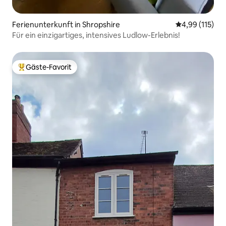
Ferienunterkunft in Shropshire
Durchschnittl
4,99 (115)
Für ein einzigartiges, intensives Ludlow-Erlebnis!
Gäste-Favorit
Beliebter Gäste-Favorit.