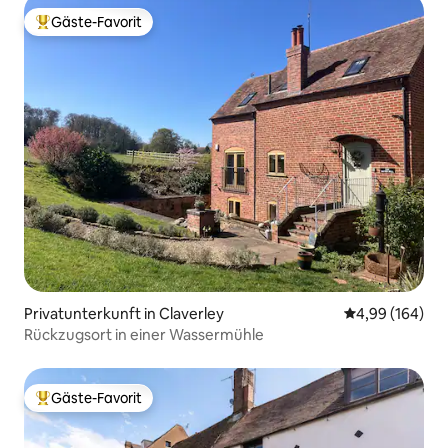
Gäste-Favorit
Beliebter Gäste-Favorit.
Privatunterkunft in Claverley
Durchschnittli
4,99 (164)
Rückzugsort in einer Wassermühle
Gäste-Favorit
Beliebter Gäste-Favorit.