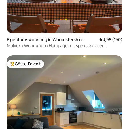
Eigentumswohnung in Worcestershire
Durchschnittli
4,98 (190)
Malvern Wohnung in Hanglage mit spektakulärer
Aussicht.
Gäste-Favorit
Beliebter Gäste-Favorit.