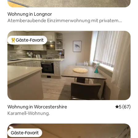
Wohnung in Longnor
Atemberaubende Einzimmerwohnung mit privatem
Garten
Gäste-Favorit
Beliebter Gäste-Favorit.
Wohnung in Worcestershire
Durchschni
5 (67)
Karamell-Wohnung.
Gäste-Favorit
Gäste-Favorit