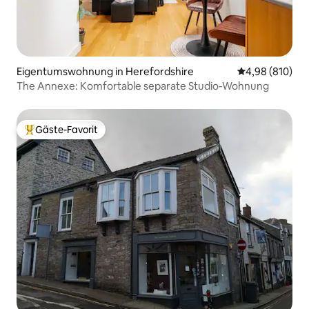
Eigentumswohnung in Herefordshire
Durchschnittli
4,98 (810)
The Annexe: Komfortable separate Studio-Wohnung
Gäste-Favorit
Beliebter Gäste-Favorit.