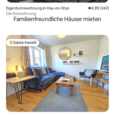
Eigentumswohnung in Hay-on-Wye
Durchschnittli
4,99 (242)
Die Eckwohnung
Familienfreundliche Häuser mieten
Gäste-Favorit
Beliebter Gäste-Favorit.