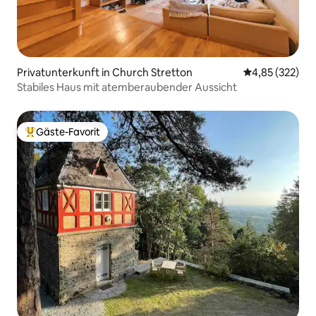
Privatunterkunft in Church Stretton
Durchschnittli
4,85 (322)
Stabiles Haus mit atemberaubender Aussicht
Gäste-Favorit
Beliebter Gäste-Favorit.