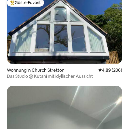
Gäste-Favorit
Beliebter Gäste-Favorit.
Wohnung in Church Stretton
Durchschnittli
4,89 (206)
Das Studio @ Kutani mit idyllischer Aussicht