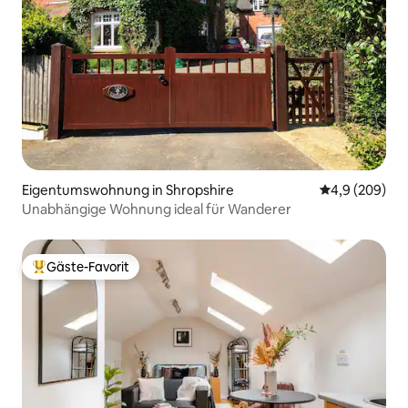
Eigentumswohnung in Shropshire
Durchschnittl
4,9 (209)
Unabhängige Wohnung ideal für Wanderer
Gäste-Favorit
Beliebter Gäste-Favorit.