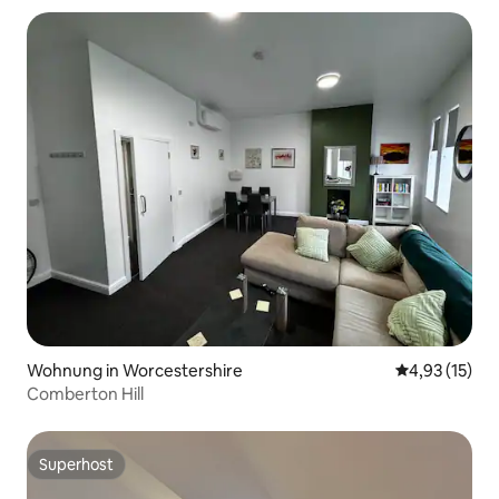
Wohnung in Worcestershire
Durchschnitt
4,93 (15)
Comberton Hill
Superhost
Superhost