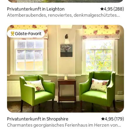
Privatunterkunft in Leighton
Durchschnittli
4,95 (288)
Atemberaubendes, renoviertes, denkmalgeschütztes
Gebäude
Gäste-Favorit
Beliebter Gäste-Favorit.
Privatunterkunft in Shropshire
Durchschnittl
4,95 (179)
Charmantes georgianisches Ferienhaus im Herzen von
Ludlow