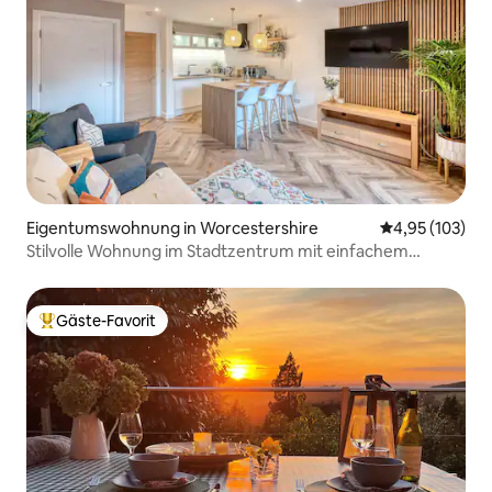
Eigentumswohnung in Worcestershire
Durchschnittl
4,95 (103)
Stilvolle Wohnung im Stadtzentrum mit einfachem
Parken.
Gäste-Favorit
Beliebter Gäste-Favorit.