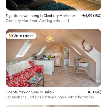
Eigentumswohnung in Cleobury Mortimer
Durchschnittli
4,99 (180)
Cleobury Mortimer: Ausflug aufs Land
Gäste-Favorit
Beliebter Gäste-Favorit.
Eigentumswohnung in Hallow
Durchschnit
5 (166)
Fantastische und einzigartige Unterkunft in herrlicher
Landschaft