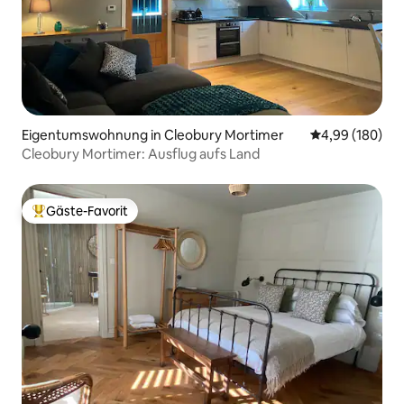
Eigentumswohnung in Cleobury Mortimer
Durchschnittli
4,99 (180)
Cleobury Mortimer: Ausflug aufs Land
Gäste-Favorit
Beliebter Gäste-Favorit.