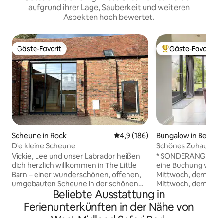
aufgrund ihrer Lage, Sauberkeit und weiteren
Aspekten hoch bewertet.
Gäste-Favorit
Gäste-Favorit
Gäste-Favorit
Beliebter Gäste-F
Scheune in Rock
Durchschnittliche Bewertung: 
4,9 (186)
Bungalow in Belb
Die kleine Scheune
Schönes Zuhause 
Belbroughton
Vickie, Lee und unser Labrador heißen
* SONDERANGEBOT:
dich herzlich willkommen in The Little
eine Buchung von
Barn – einer wunderschönen, offenen,
Mittwoch, dem 28.
umgebauten Scheune in der schönen
Mittwoch, dem 11
Beliebte Ausstattung in
Gegend des Wyre Forest in
Erkundige dich nach 
Worcestershire. Das Innere strahlt Licht
Annexe auf der Do
Ferienunterkünften in der Nähe von
und Raum aus. Platz für 2-4 Gäste in
eine schöne, eins