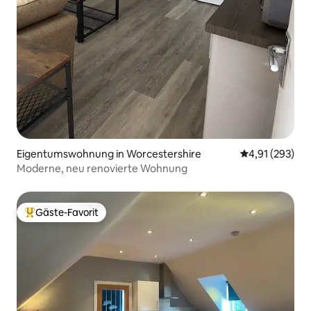
Eigentumswohnung in Worcestershire
Durchschnittl
4,91 (293)
Moderne, neu renovierte Wohnung
Gäste-Favorit
Beliebter Gäste-Favorit.