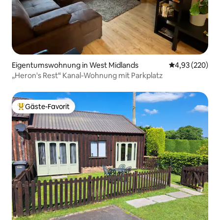
Eigentumswohnung in West Midlands
Durchschnittli
4,93 (220)
„Heron's Rest“ Kanal-Wohnung mit Parkplatz
Gäste-Favorit
Beliebter Gäste-Favorit.