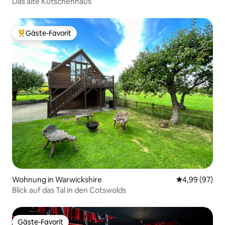
Das alte Kutschenhaus
Gäste-Favorit
Beliebter Gäste-Favorit.
Wohnung in Warwickshire
Durchschnittl
4,99 (97)
Blick auf das Tal in den Cotswolds
Gäste-Favorit