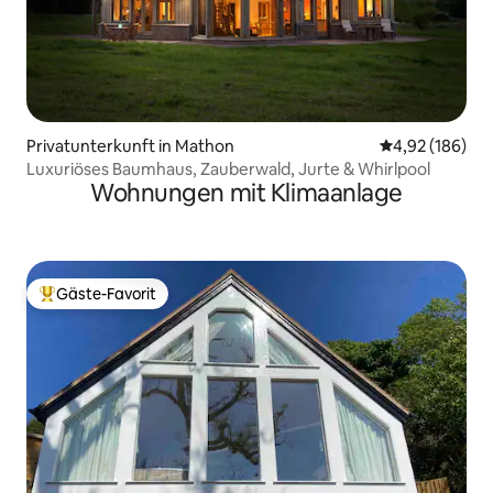
Privatunterkunft in Mathon
Durchschnittli
4,92 (186)
Luxuriöses Baumhaus, Zauberwald, Jurte & Whirlpool
Wohnungen mit Klimaanlage
Gäste-Favorit
Beliebter Gäste-Favorit.