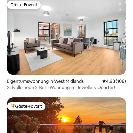
Gäste-Favorit
Gäste-Favorit
Eigentumswohnung in West Midlands
Durchschnittli
4,93 (106)
Stilvolle neue 2-Bett-Wohnung im Jewellery Quarter!
Gäste-Favorit
Beliebter Gäste-Favorit.