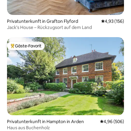
Privatunterkunft in Grafton Flyford
Durchschnittl
4,93 (156)
Jack's House – Rückzugsort auf dem Land
Gäste-Favorit
Beliebter Gäste-Favorit.
Privatunterkunft in Hampton in Arden
Durchschnittli
4,96 (506)
Haus aus Buchenholz