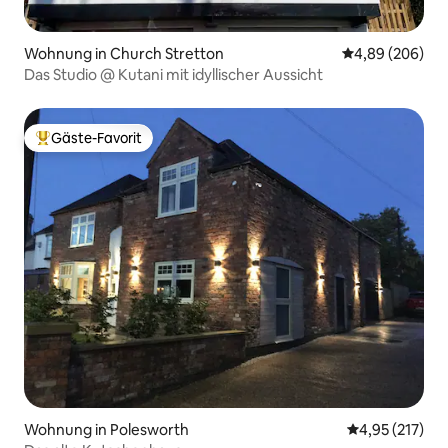
Wohnung in Church Stretton
Durchschnittli
4,89 (206)
Das Studio @ Kutani mit idyllischer Aussicht
Gäste-Favorit
Beliebter Gäste-Favorit.
Wohnung in Polesworth
Durchschnittl
4,95 (217)