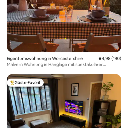
Eigentumswohnung in Worcestershire
Durchschnittli
4,98 (190)
Malvern Wohnung in Hanglage mit spektakulärer
Aussicht.
Gäste-Favorit
Beliebter Gäste-Favorit.