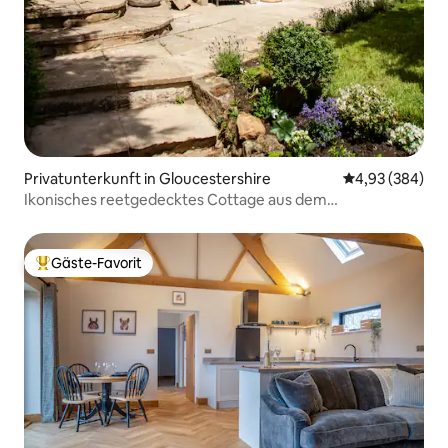
Privatunterkunft in Gloucestershire
Durchschnittli
4,93 (384)
Ikonisches reetgedecktes Cottage aus dem
17. Jahrhundert
Gäste-Favorit
Beliebter Gäste-Favorit.