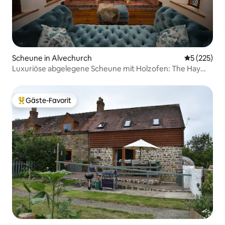
Scheune in Alvechurch
Durchschnit
5 (225)
Luxuriöse abgelegene Scheune mit Holzofen: The Hay
Loft
Gäste-Favorit
Beliebter Gäste-Favorit.