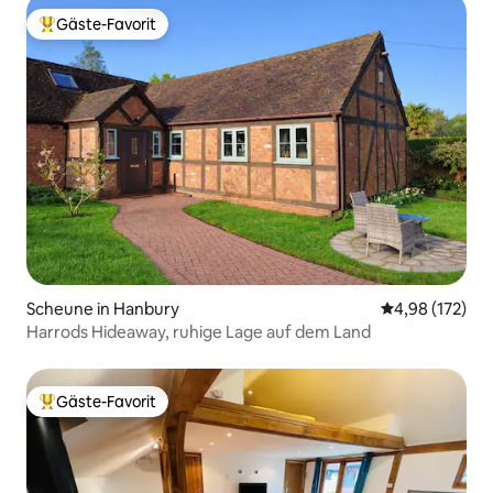
Gäste-Favorit
Beliebter Gäste-Favorit.
Scheune in Hanbury
Durchschnittl
4,98 (172)
Harrods Hideaway, ruhige Lage auf dem Land
Gäste-Favorit
Beliebter Gäste-Favorit.