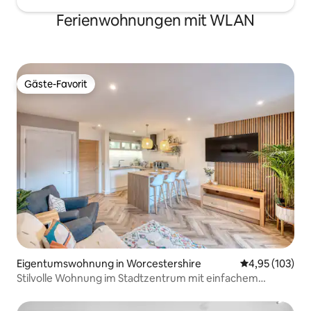
Ferienwohnungen mit WLAN
Gäste-Favorit
Gäste-Favorit
Eigentumswohnung in Worcestershire
Durchschnittl
4,95 (103)
Stilvolle Wohnung im Stadtzentrum mit einfachem
Parken.