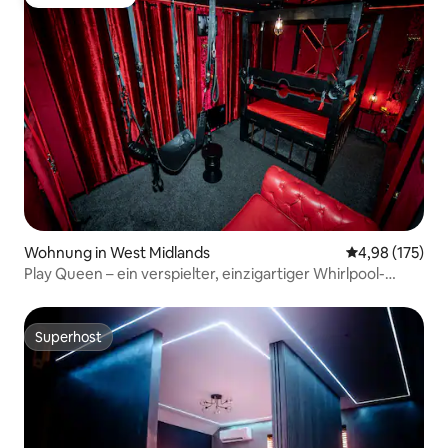
Gäste-Favorit
Wohnung in West Midlands
Durchschnittl
4,98 (175)
Play Queen – ein verspielter, einzigartiger Whirlpool-
Rückzugsort
Superhost
Superhost