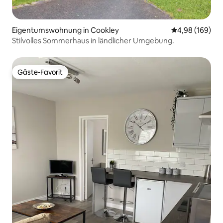
Eigentumswohnung in Cookley
Durchschnittli
4,98 (169)
Stilvolles Sommerhaus in ländlicher Umgebung.
Gäste-Favorit
Gäste-Favorit