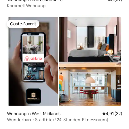
Karamell-Wohnung.
Gäste-Favorit
Gäste-Favorit
Wohnung in West Midlands
Durchschnitt
4,91 (32)
Wunderbarer Stadtblick! 24-Stunden-Fitnessraum|
Kinosaal