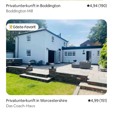
Privatunterkunft in Boddington
Durchschnittli
4,94 (190)
Boddington Mill
Gäste-Favorit
Beliebter Gäste-Favorit.
Privatunterkunft in Worcestershire
Durchschnittl
4,99 (151)
Das Coach-Haus