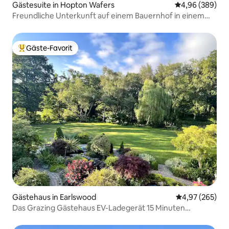
Gästesuite in Hopton Wafers
Durchschnittli
4,96 (389)
Freundliche Unterkunft auf einem Bauernhof in einem
AONB
Gäste-Favorit
Beliebter Gäste-Favorit.
Gästehaus in Earlswood
Durchschnittli
4,97 (265)
Das Grazing Gästehaus EV-Ladegerät 15 Minuten
BHX/NEC