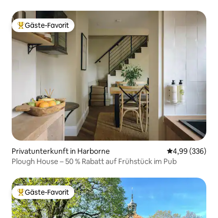
Gäste-Favorit
Beliebter Gäste-Favorit.
Privatunterkunft in Harborne
Durchschnittli
4,99 (336)
Plough House – 50 % Rabatt auf Frühstück im Pub
Gäste-Favorit
Beliebter Gäste-Favorit.