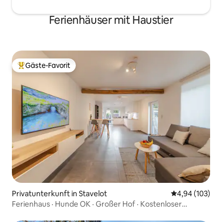
Ferienhäuser mit Haustier
Gäste-Favorit
Beliebter Gäste-Favorit.
Privatunterkunft in Stavelot
Durchschnittli
4,94 (103)
Ferienhaus · Hunde OK · Großer Hof · Kostenloser
Parkplatz