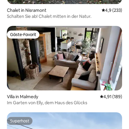
Chalet in Nisramont
Durchschnitt
4,9 (233)
Schalten Sie ab! Chalet mitten in der Natur.
Gäste-Favorit
Gäste-Favorit
Villa in Malmedy
Durchschnittl
4,91 (189)
Im Garten von Elly, dem Haus des Glücks
Superhost
Superhost