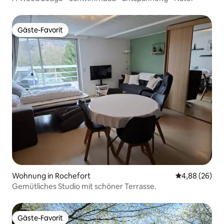
Gäste-Favorit
Gäste-Favorit
Wohnung in Rochefort
Durchschnittl
4,88 (26)
Gemütliches Studio mit schöner Terrasse.
Gäste-Favorit
Gäste-Favorit