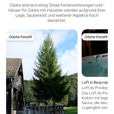
Gäste sind sich einig: Diese Ferienwohnungen und -
häuser für Gäste mit Haustier werden aufgrund ihrer
Lage, Sauberkeit und weiterer Aspekte hoch
bewertet.
Gäste-Favorit
Gäste-Favorit
Gäste-Favorit
Gäste-Favorit
Loft in Beauraing
Loft du Presbytèr
Das Loft du Presbyt
Kokon mit eigene
Sauna, die das ga
zugänglich sind, 
Terrasse. Es ist für maximal 2