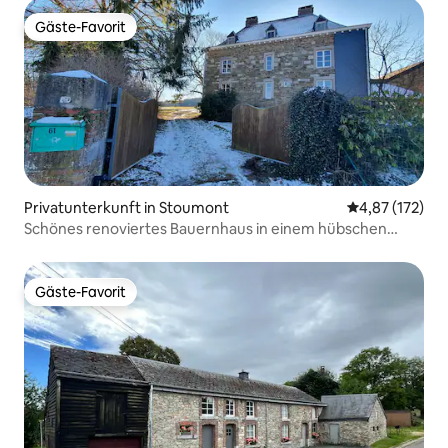
Gäste-Favorit
Gäste-Favorit
Privatunterkunft in Stoumont
Durchschnittl
4,87 (172)
Schönes renoviertes Bauernhaus in einem hübschen
ardennesischen Dorf
Gäste-Favorit
Gäste-Favorit