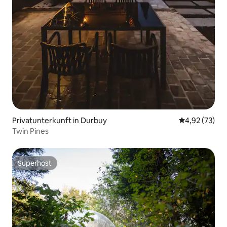
Privatunterkunft in Durbuy
Durchschnitt
4,92 (73)
Twin Pines
Superhost
Superhost