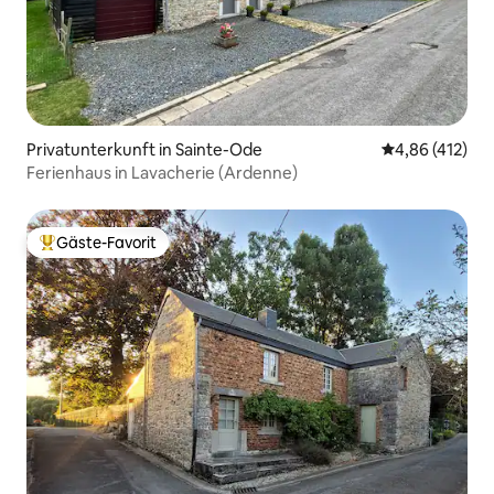
Privatunterkunft in Sainte-Ode
Durchschnittl
4,86 (412)
Ferienhaus in Lavacherie (Ardenne)
Gäste-Favorit
Beliebter Gäste-Favorit.