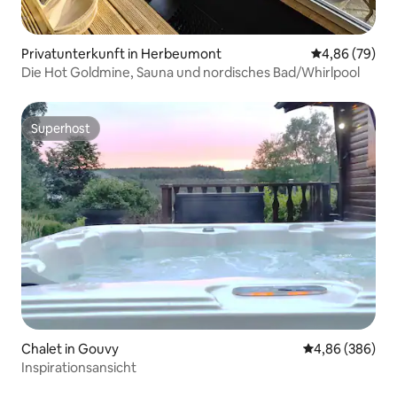
Privatunterkunft in Herbeumont
Durchschnittl
4,86 (79)
Die Hot Goldmine, Sauna und nordisches Bad/Whirlpool
Superhost
Superhost
Chalet in Gouvy
Durchschnittli
4,86 (386)
Inspirationsansicht