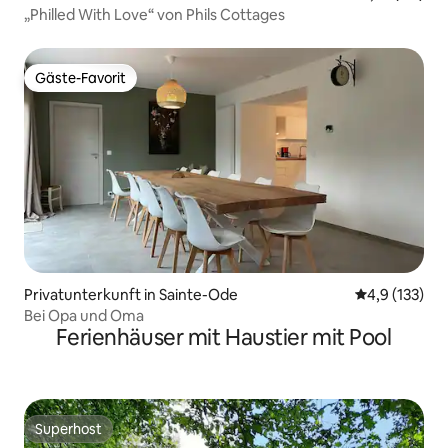
„Philled With Love“ von Phils Cottages
Gäste-Favorit
Gäste-Favorit
Privatunterkunft in Sainte-Ode
Durchschnitt
4,9 (133)
Bei Opa und Oma
Ferienhäuser mit Haustier mit Pool
Superhost
Superhost