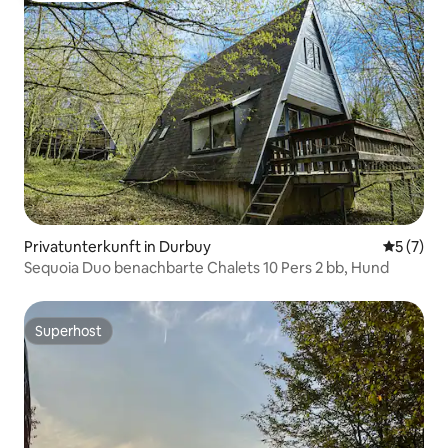
Privatunterkunft in Durbuy
Durchsch
5 (7)
Sequoia Duo benachbarte Chalets 10 Pers 2 bb, Hund
Superhost
Superhost