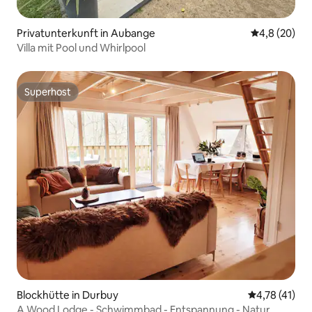
Privatunterkunft in Aubange
Durchschnitt
4,8 (20)
Villa mit Pool und Whirlpool
Superhost
Superhost
Blockhütte in Durbuy
Durchschnitt
4,78 (41)
A Wood Lodge - Schwimmbad - Entspannung - Natur