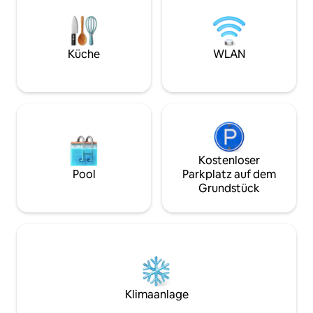
ausgestatteten Küche, einem
gemütlichen Wohnzimmer mit Kamin,
einem ruhigen Büro, 4 dekorierten
Schlafzimmern, 2 Badezimmern und
Küche
WLAN
einem Stockwerk zum Unterhalten: Bar,
Flipper, TV.
Kostenloser
Pool
Parkplatz auf dem
Grundstück
Klimaanlage