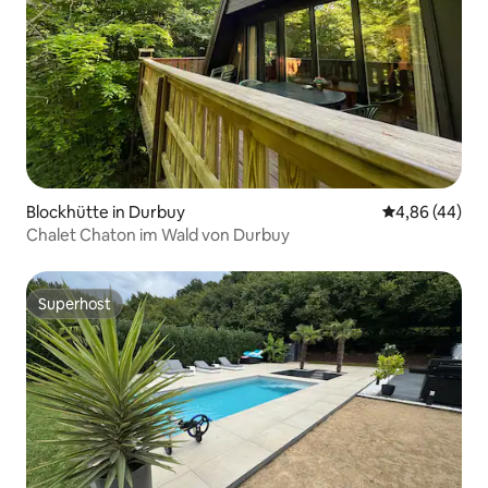
Blockhütte in Durbuy
Durchschnittl
4,86 (44)
Chalet Chaton im Wald von Durbuy
Superhost
Superhost