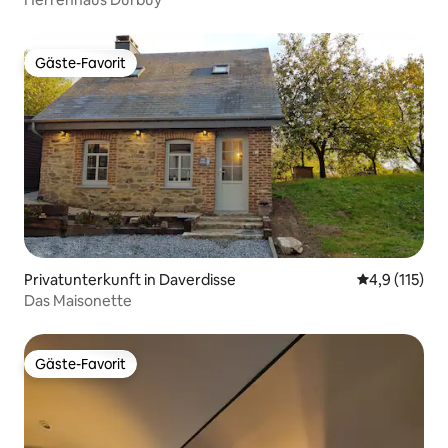
Gäste-Favorit
Gäste-Favorit
Privatunterkunft in Daverdisse
Durchschnitt
4,9 (115)
Das Maisonette
Gäste-Favorit
Gäste-Favorit