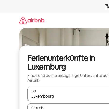
Zu
Inhalten
springen
Ferienunterkünfte in
Luxemburg
Finde und buche einzigartige Unterkünfte auf
Airbnb
Ort
Wenn Ergebnisse verfügbar sind, navigiere mit d
Check-in