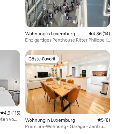
Wohnung in Luxemburg
Durchschnittliche Be
4,86 (14)
Einzigartiges Penthouse Ritter Philippe II.
von Habsburg
Gäste-Favorit
Gäste-Favorit
14 Bewertungen
Durchschnittliche Bewertung: 4,9 von 5, 115 Bewertungen
4,9 (115)
nuten vom
Wohnung in Luxemburg
Durchschnittlich
5 (8)
Premium-Wohnung • Garage • Zentrum
und Bahnhof