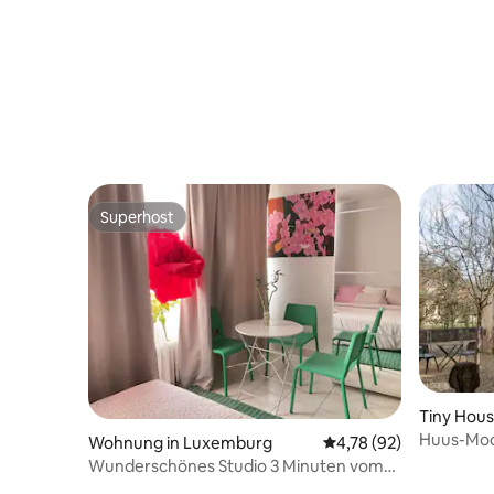
Superhost
Superhost
Tiny Hou
Huus-Mod
Wohnung in Luxemburg
Durchschnittliche Bew
4,78 (92)
Wunderschönes Studio 3 Minuten vom
Hauptbahnhof entfernt