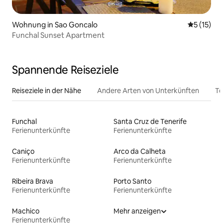
Wohnung in Sao Goncalo
Durchschn
5 (15)
Funchal Sunset Apartment
Spannende Reiseziele
Reiseziele in der Nähe
Andere Arten von Unterkünften
To
Funchal
Santa Cruz de Tenerife
Ferienunterkünfte
Ferienunterkünfte
Caniço
Arco da Calheta
Ferienunterkünfte
Ferienunterkünfte
Ribeira Brava
Porto Santo
Ferienunterkünfte
Ferienunterkünfte
Machico
Mehr anzeigen
Ferienunterkünfte