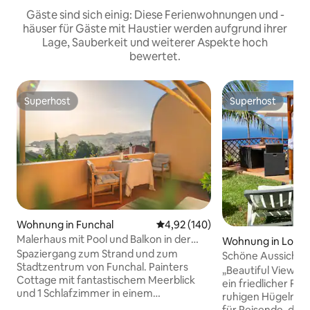
Gäste sind sich einig: Diese Ferienwohnungen und -
häuser für Gäste mit Haustier werden aufgrund ihrer
Lage, Sauberkeit und weiterer Aspekte hoch
bewertet.
Superhost
Superhost
Superhost
Superhost
Wohnung in Funchal
Durchschnittliche Bewertung: 4
4,92 (140)
Malerhaus mit Pool und Balkon in der
Wohnung in Lomb
Altstadt von Funchal
Spaziergang zum Strand und zum
tor
Schöne Aussicht 
Stadtzentrum von Funchal. Painters
„Beautiful Views –
Cottage mit fantastischem Meerblick
ein friedlicher Rü
und 1 Schlafzimmer in einem
ruhigen Hügeln vo
authentischen Teil des alten Madeiras
für Reisende, die