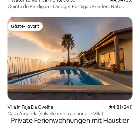
Quinta do Perdigão - Landgut Perdigão Frieden. Natur.
Rückzugsort.
Gäste-Favorit
Gäste-Favorit
Villa in Faja Da Ovelha
Durchschnittl
4,81 (241)
Casa Amarela (stilvolle und traditionelle Villa)
Private Ferienwohnungen mit Haustier