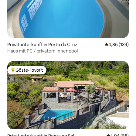
Privatunterkunft in Porto da Cruz
Durchschnittli
4,86 (139)
Haus mit PC / privatem Innenpool
Gäste-Favorit
Beliebter Gäste-Favorit.
Privatunterkunft in Ponta do Sol
Durchschnittl
4,94 (85)