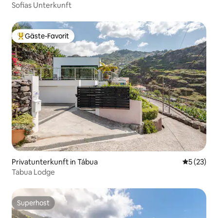
Madeira
Sofias Unterkunft
Gäste-Favorit
Beliebter Gäste-Favorit.
Privatunterkunft in Tábua
Durchschn
5 (23)
Tabua Lodge
Superhost
Superhost