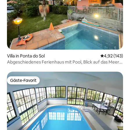
Villa in Ponta do Sol
Durchschnittl
4,92 (143)
Abgeschiedenes Ferienhaus mit Pool, Blick auf das Meer,
3 Schlafzimmer, 3 Schlafzimmer
Gäste-Favorit
Gäste-Favorit