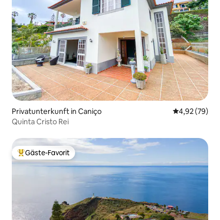
Privatunterkunft in Caniço
Durchschnittl
4,92 (79)
Quinta Cristo Rei
Gäste-Favorit
Beliebter Gäste-Favorit.