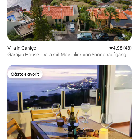
Villa in Caniço
Durchschnittl
4,98 (43)
Garajau House – Villa mit Meerblick von Sonnenaufgang
bis Sonnenuntergang
Gäste-Favorit
Gäste-Favorit