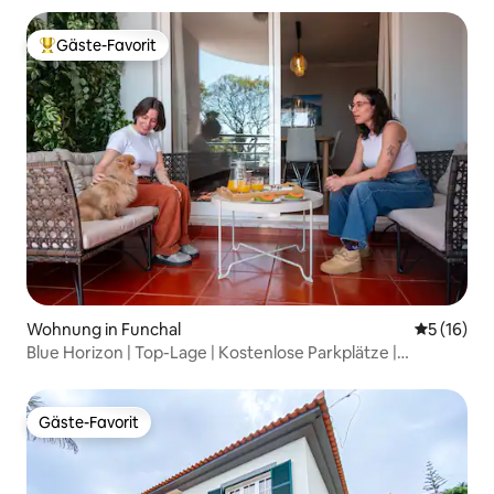
Gäste-Favorit
Beliebter Gäste-Favorit.
Wohnung in Funchal
Durchschn
5 (16)
Blue Horizon | Top-Lage | Kostenlose Parkplätze |
Haustiere erlaubt
Gäste-Favorit
Gäste-Favorit