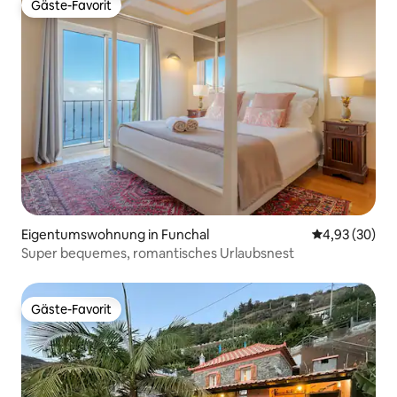
Gäste-Favorit
Gäste-Favorit
Eigentumswohnung in Funchal
Durchschnittl
4,93 (30)
Super bequemes, romantisches Urlaubsnest
Gäste-Favorit
Gäste-Favorit