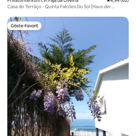
Privatunterkunft in Faja da Ovelha
Durchschnittl
4,94 (62)
Casa do Terrāço - Quinta Falcões Do Sol (Haus der
Terrasse - Quinta Falcões Do Sol)
Gäste-Favorit
Gäste-Favorit