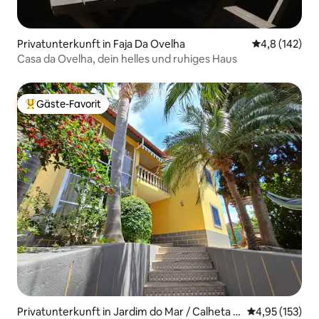
Privatunterkunft in Faja Da Ovelha
Durchschnitt
4,8 (142)
Casa da Ovelha, dein helles und ruhiges Haus
Gäste-Favorit
Beliebter Gäste-Favorit.
Privatunterkunft in Jardim do Mar / Calheta /
Durchschnittl
4,95 (153)