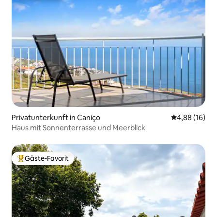
Privatunterkunft in Caniço
Durchschnitt
4,88 (16)
Haus mit Sonnenterrasse und Meerblick
Gäste-Favorit
Beliebter Gäste-Favorit.