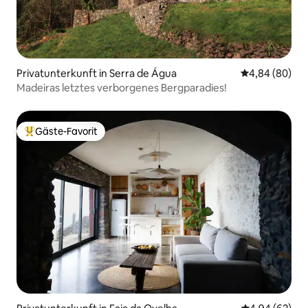
Privatunterkunft in Serra de Água
Durchschnittl
4,84 (80)
Madeiras letztes verborgenes Bergparadies!
Gäste-Favorit
Beliebter Gäste-Favorit.