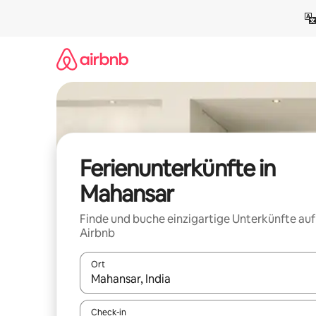
Zu
Inhalten
springen
Ferienunterkünfte in
Mahansar
Finde und buche einzigartige Unterkünfte auf
Airbnb
Ort
Wenn Ergebnisse verfügbar sind, navigiere mit d
Check-in