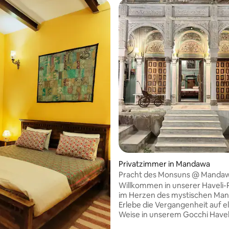
Privatzimmer in Mandawa
Pracht des Monsuns @ Manda
Willkommen in unserer Haveli-
im Herzen des mystischen Ma
Erlebe die Vergangenheit auf e
Weise in unserem Gocchi Haveli
Aufenthalt beinhaltet Frühstü