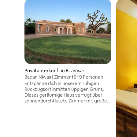
Privatunterkunft in Biramsar
Badan Niwas | Zimmer für 9 Personen
Entspanne dich in unserem ruhigen
Rückzugsort inmitten üppigen Grüns.
Dieses geräumige Haus verfügt über
sonnendurchflutete Zimmer mit großen
Fenstern, die einen ruhigen Blick auf den
umliegenden Garten bieten. Unsere
Residenz ist ideal für Familien oder
Gruppen, die einen ruhigen Urlaub
suchen, und verbindet Komfort mit dem
Charme der Natur. Genieße moderne