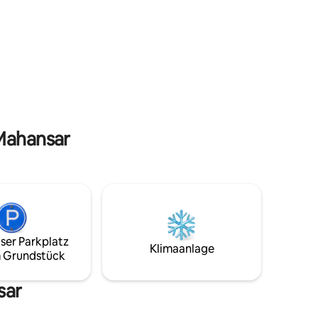
ast zwar
von der Baoli (Stepwell) im Freien.
er, kannst
Kontaktiere uns, um mehr zu erfahren!
 Baithak,
ie
 mit
 eine
nd bieten
nieße die
 steht die
 Mahansar
ser Parkplatz
Klimaanlage
 Grundstück
sar