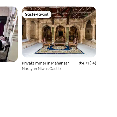
Gäste-Favorit
Gäste-Favorit
Privatzimmer in Mahansar
Durchschnittliche Be
4,71 (14)
Narayan Niwas Castle