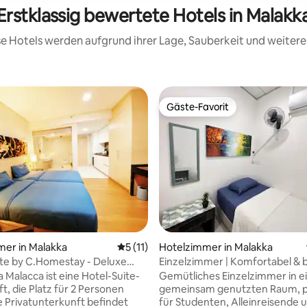
Erstklassig bewertete Hotels in Malakk
ese Hotels werden aufgrund ihrer Lage, Sauberkeit und weite
Gäste-Favorit
Gäste-Favorit
er in Malakka
Durchschnittliche Bewertung: 5 von 5, 
5 (11)
Hotelzimmer in Malakka
 Bewertung: 5 von 5, 3 Bewertungen
uite by C.Homestay - Deluxe
Einzelzimmer | Komfortabel &
zimmer
a Malacca ist eine Hotel-Suite-
Gemütliches Einzelzimmer in 
t, die Platz für 2 Personen
gemeinsam genutzten Raum, p
ie Privatunterkunft befindet
für Studenten, Alleinreisende 