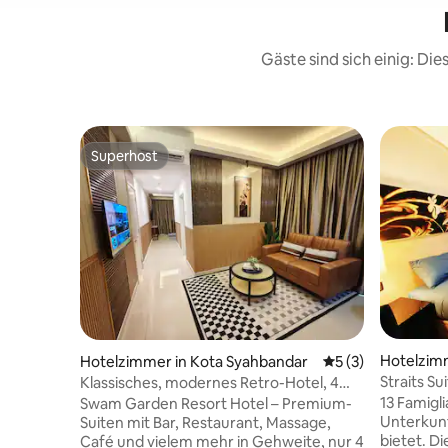
Gäste sind sich einig: Di
Superhost
Superhost
Hotelzimm
Hotelzimmer in Kota Syahbandar
Durchschnittliche
5 (3)
Straits S
Klassisches, modernes Retro-Hotel, 4
Zweibett
Sterne – 4 Minuten zur JonerSt
13 Famigli
Swam Garden Resort Hotel – Premium-
Unterkunf
Suiten mit Bar, Restaurant, Massage,
bietet. D
Café und vielem mehr in Gehweite, nur 4