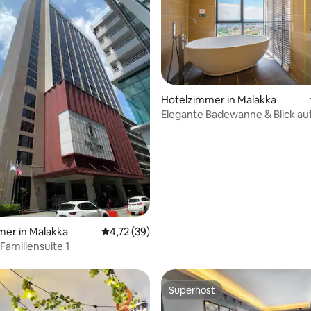
Hotelzimmer in Malakka
Elegante Badewanne & Blick au
wertung: 4,67 von 5, 6 Bewertungen
Fluss @ ThePinesMelaka
er in Malakka
Durchschnittliche Bewertung: 4,72 von 5, 
4,72 (39)
 Familiensuite 1
Superhost
Superhost