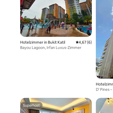
Hotelzimmer in Bukit Katil
Durchschnittliche Be
4,67 (6)
Bayou Lagoon, Irfan Luxus-Zimmer
Hotelzimm
D' Pines –
Superhost
Superhost