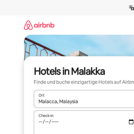
Zu
Inhalten
springen
Hotels in Malakka
Finde und buche einzigartige Hotels auf Airb
Ort
Wenn Ergebnisse verfügbar sind, navigiere mit d
Check-in