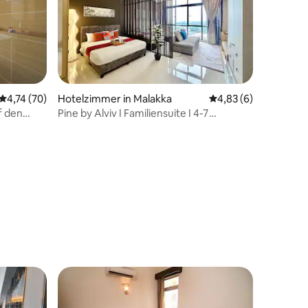
Durchschnittliche Bewertung: 4,74 von 5, 70 Bewertungen
4,74 (70)
Hotelzimmer in Malakka
Durchschnittliche B
4,83 (6)
f den
Pine by Alviv I Familiensuite I 4-7
Personen/MelakaR1403
39 Bewertungen