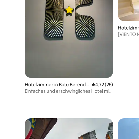
Hotelzimm
[VIENTO 
Familiens
Großbildp
Nähe von 
Hotelzimmer in Batu Berenda
Durchschnittliche Be
4,72 (25)
m
Einfaches und erschwingliches Hotel mit
Kingsize-Bett#Stadt#Flughafen