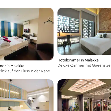
 Bewertung: 5 von 5, 3 Bewertungen
Hotelzimmer in Malakka
Deluxe-Zimmer mit Queensize
er in Malakka
The Nest House Melaka
Blick auf den Fluss in der Nähe
ahnhofs Melaka