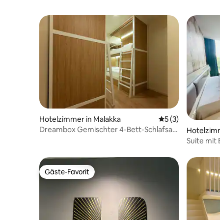
Hotelzimmer in Malakka
Durchschnittliche
5 (3)
Dreambox Gemischter 4-Bett-Schlafsaal
Hotelzimm
1006-A
Suite mit 
des Busb
Gäste-Favorit
Gäste-Favorit