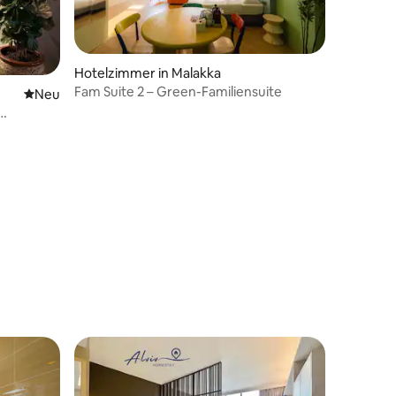
Hotelzimmer in Malakka
 5 Bewertungen
Fam Suite 2 – Green-Familiensuite
Neue Unterkunft
Neu
t dich