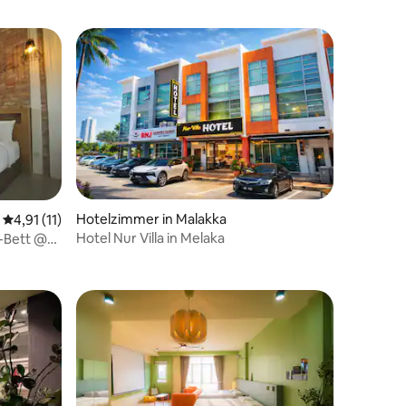
Hotelzimmer in Malakka
Durchschnittliche Bewertung: 4,91 von 5, 11 Bewertungen
4,91 (11)
Hotel Nur Villa in Melaka
-Bett @