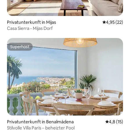
Privatunterkunft in Mijas
Durchschnitt
4,95 (22)
Casa Sierra - Mijas Dorf
Superhost
Superhost
Privatunterkunft in Benalmádena
Durchschnit
4,8 (15)
Stilvolle Villa París – beheizter Pool