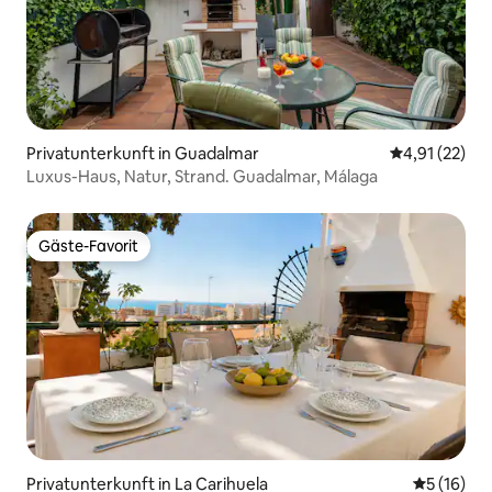
Privatunterkunft in Guadalmar
Durchschnitt
4,91 (22)
Luxus-Haus, Natur, Strand. Guadalmar, Málaga
Gäste-Favorit
Gäste-Favorit
Privatunterkunft in La Carihuela
Durchschn
5 (16)