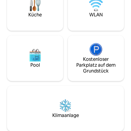
Esszimmer mit Tisch und Schrank.
Mahlzeiten im Frei
Außerdem Waschmaschine,
nur eine 5-minüti
Geschirrspüler, Backofen, Mikrowelle,
Küche
WLAN
Stränden von Fuen
Kaffeemaschine und Sandwichmaker. Es
kurzen Spazierga
besteht die Möglichkeit, einen
Torreblanca entfe
separaten Parkplatz zu mieten.
und Komfort an der
Kostenloser
Pool
Parkplatz auf dem
Grundstück
Klimaanlage