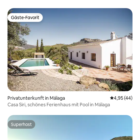
Gäste-Favorit
Gäste-Favorit
Privatunterkunft in Málaga
Durchschnittl
4,95 (44)
Casa Siri, schönes Ferienhaus mit Pool in Málaga
Superhost
Superhost