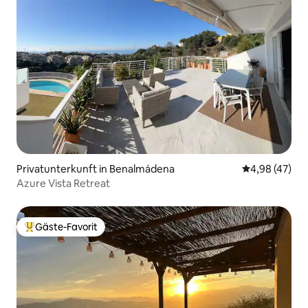
Privatunterkunft in Benalmádena
Durchschnittl
4,98 (47)
Azure Vista Retreat
Gäste-Favorit
Beliebter Gäste-Favorit.