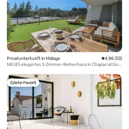
Privatunterkunft in Málaga
Durchschnittl
4,96 (53)
NEUES elegantes 3-Zimmer-Reihenhaus in Chaparral Golf
| Spa
Gäste-Favorit
Gäste-Favorit