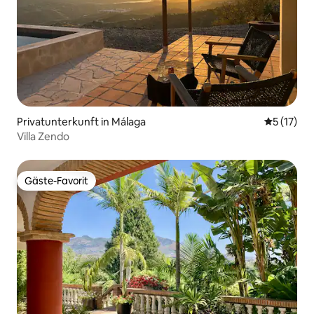
Privatunterkunft in Málaga
Durchschn
5 (17)
Villa Zendo
Gäste-Favorit
Gäste-Favorit