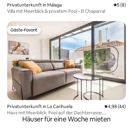
Privatunterkunft in Málaga
Durchschn
5 (8)
Villa mit Meerblick & privatem Pool • El Chaparral
Gäste-Favorit
Gäste-Favorit
Privatunterkunft in La Carihuela
Durchschnittl
4,98 (44)
Haus mit Meerblick: Pool auf der Dachterrasse,
Häuser für eine Woche mieten
Spielzimmer, Parkplatz|REMS