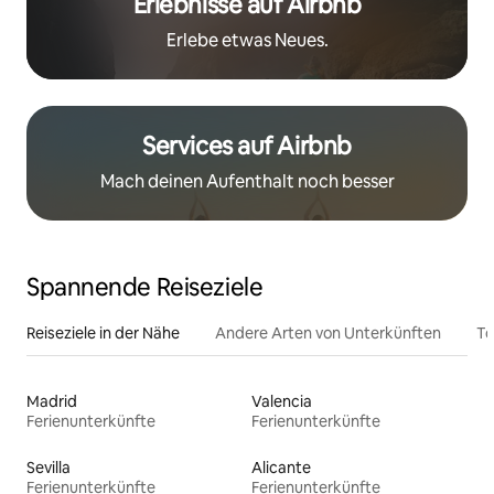
Erlebnisse auf Airbnb
Erlebe etwas Neues.
Services auf Airbnb
Mach deinen Aufenthalt noch besser
Spannende Reiseziele
Reiseziele in der Nähe
Andere Arten von Unterkünften
To
Madrid
Valencia
Ferienunterkünfte
Ferienunterkünfte
Sevilla
Alicante
Ferienunterkünfte
Ferienunterkünfte