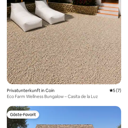
Privatunterkunft in Coín
Durchsch
5 (7)
Eco Farm Wellness Bungalow – Casita de la Luz
Gäste-Favorit
Gäste-Favorit