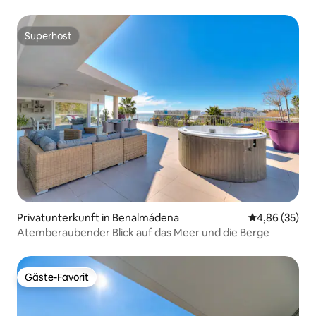
Superhost
Superhost
Privatunterkunft in Benalmádena
Durchschnittl
4,86 (35)
Atemberaubender Blick auf das Meer und die Berge
Gäste-Favorit
Gäste-Favorit