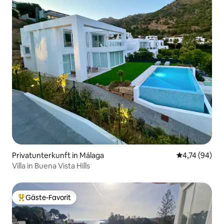
Privatunterkunft in Málaga
Durchschnitt
4,74 (94)
Villa in Buena Vista Hills
Gäste-Favorit
Beliebter Gäste-Favorit.