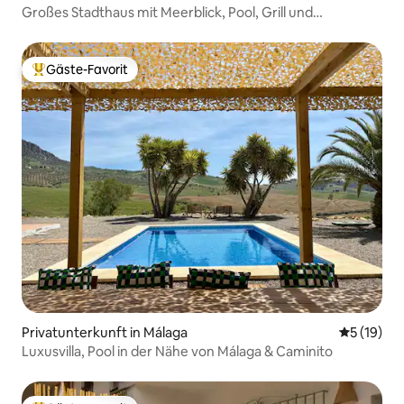
Großes Stadthaus mit Meerblick, Pool, Grill und
Arbeitsbereich
Gäste-Favorit
Beliebter Gäste-Favorit.
Privatunterkunft in Málaga
Durchschn
5 (19)
Luxusvilla, Pool in der Nähe von Málaga & Caminito