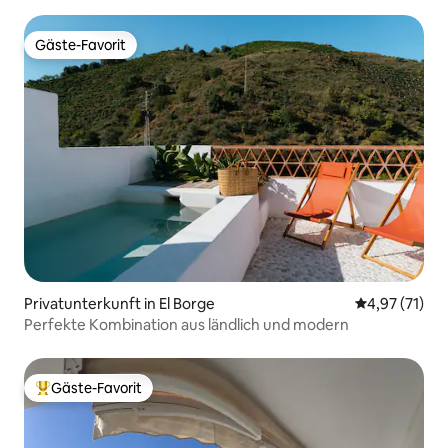
Gäste-Favorit
Gäste-Favorit
Privatunterkunft in El Borge
Durchschnitt
4,97 (71)
Perfekte Kombination aus ländlich und modern
Gäste-Favorit
Beliebter Gäste-Favorit.