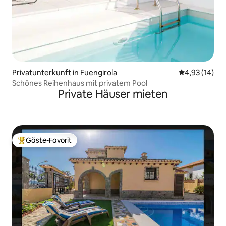
Privatunterkunft in Fuengirola
Durchschnitt
4,93 (14)
Schönes Reihenhaus mit privatem Pool
Private Häuser mieten
Gäste-Favorit
Beliebter Gäste-Favorit.