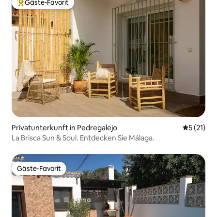
Gäste-Favorit
Beliebter Gäste-Favorit.
Privatunterkunft in Pedregalejo
Durchschn
5 (21)
La Brisca Sun & Soul. Entdecken Sie Málaga.
Gäste-Favorit
Gäste-Favorit