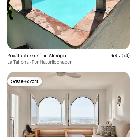
Privatunterkunft in Almogía
Durchschnit
4,7 (74)
La Tahona · Für Naturliebhaber
Gäste-Favorit
Gäste-Favorit