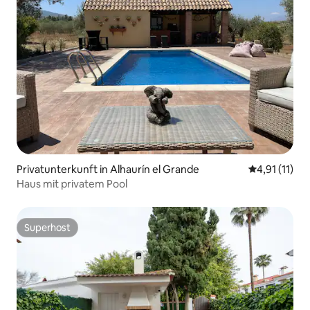
Privatunterkunft in Alhaurín el Grande
Durchschnitt
4,91 (11)
Haus mit privatem Pool
Superhost
Superhost