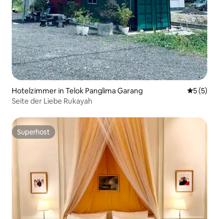
Hotelzimmer in Telok Panglima Garang
Durchsch
5 (5)
Seite der Liebe Rukayah
Superhost
Superhost