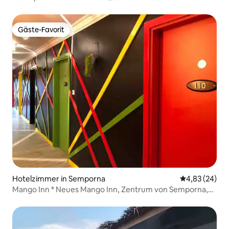
City #
Gäste-Favorit
Gäste-Favorit
Hotelzimmer in Semporna
Durchschnittl
4,83 (24)
Mango Inn * Neues Mango Inn, Zentrum von Semporna,
500 Meter vom Pier entfernt. Tauchen und Transfers
können arrangiert werden