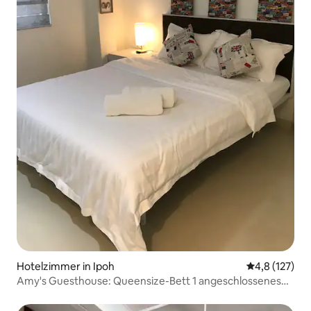
Hotelzimmer in Ipoh
Durchschnitt
4,8 (127)
Amy's Guesthouse: Queensize-Bett 1 angeschlossenes
Badezimmer