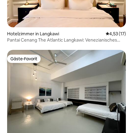
Hotelzimmer in Langkawi
Durchschnitt
4,53 (17)
Pantai Cenang The Atlantic Langkawi: Venezianisches
Zimmer
Gäste-Favorit
Gäste-Favorit