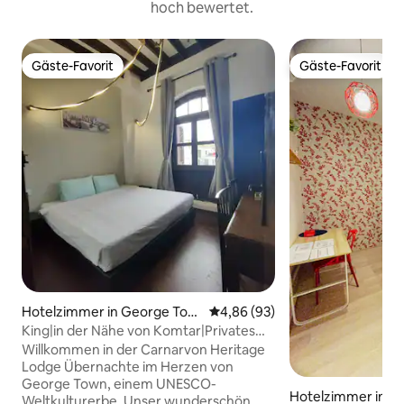
hoch bewertet.
Gäste-Favorit
Gäste-Favorit
Gäste-Favorit
Gäste-Favorit
Hotelzimmer in George Tow
Durchschnittliche Bewertung: 
4,86 (93)
n
King|in der Nähe von Komtar|Privates
Badezimmer|Kostenlose
Willkommen in der Carnarvon Heritage
Annehmlichkeiten
Lodge Übernachte im Herzen von
George Town, einem UNESCO-
Hotelzimmer in S
Weltkulturerbe. Unser wunderschön