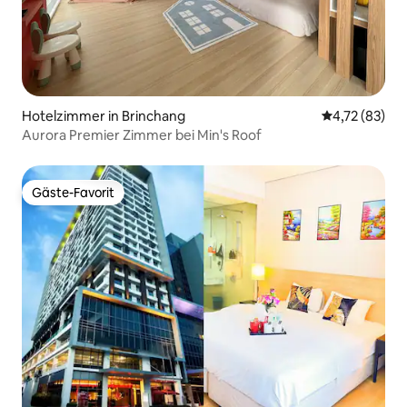
Hotelzimmer in Brinchang
Durchschnitt
4,72 (83)
Aurora Premier Zimmer bei Min's Roof
Gäste-Favorit
Gäste-Favorit