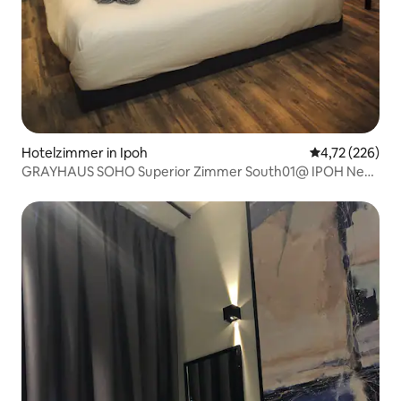
Hotelzimmer in Ipoh
Durchschnittl
4,72 (226)
GRAYHAUS SOHO Superior Zimmer South01@ IPOH New
Town