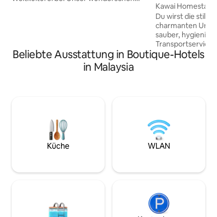
n
Kawai Homestay 
restauriertes, denkmalgeschütztes
イイ日本の民宿
Du wirst die stilvo
Shophouse ist nur wenige Gehminuten
charmanten Unterk
vom berühmten Streetfood von
sauber, hygienisch
Penang, der Armenian Street, der Love
Transportservice 
Lane, Little India, den Clan Jetties,
Beliebte Ausstattung in Boutique-Hotels
KTM verfügbar. IOI
Cafés, Museen und
Einkaufszentrum in
Einkaufsmöglichkeiten entfernt. Wir
in Malaysia
Pavillion 2 Einkau
befinden uns im Herzen von Penangs
Columbia Krankenh
UNESCO-Weltkulturerbe-Zone in
Schule, Bank, Resta
George Town, nur wenige Gehminuten
innerhalb von 10 km Verschie
von Street Mural Painting, Love Lane,
Speisen und Restau
Little India, Clan Jetties, Museen, Cafés,
verfügbar, wie tha
Einkaufsvierteln und Penangs
Mamak, Malaiisch,
berühmtem Streetfood entfernt.Jedes
usw. In der Nähe von 99 Speedmart
Zimmer ist mit einem eigenen
Shop und Mr. DIY S
Badezimmer, Außenfenstern, einer
Küche
WLAN
Bequemlichkeit.
Klimaanlage, 24-Stunden-Warmwasser
und kostenlosem Highspeed-WLAN
ausgestattet. Kostenloser Kaffee, Tee
und Trinkwasser werden ebenfalls
bereitgestellt, sodass du das
authentischste Erbe Penangs bequem
und komfortabel erleben kannst.