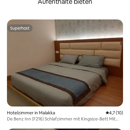
Aufenthalte bieten
Superhost
Superhost
Hotelzimmer in Malakka
Durchschnit
4,7 (10)
De Benz Inn (F216) Schlafzimmer mit Kingsize-Bett Mit
Badezimmer