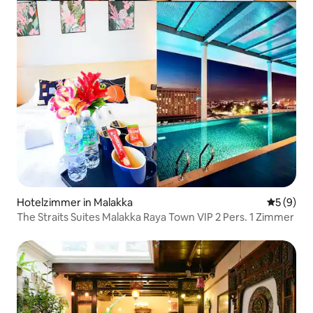
Hotelzimmer in Malakka
Durchschn
5 (9)
The Straits Suites Malakka Raya Town VIP 2 Pers. 1 Zimmer