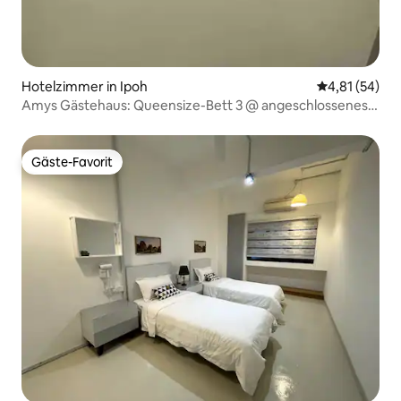
Hotelzimmer in Ipoh
Durchschnitt
4,81 (54)
Amys Gästehaus: Queensize-Bett 3 @ angeschlossenes
Badezimmer
Gäste-Favorit
Gäste-Favorit