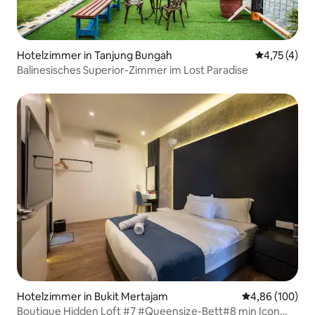
Hotelzimmer in Tanjung Bungah
Durchschnit
4,75 (4)
Balinesisches Superior-Zimmer im Lost Paradise
Hotelzimmer in Bukit Mertajam
Durchschnittli
4,86 (100)
Boutique Hidden Loft #7 #Queensize-Bett#8 min Icon