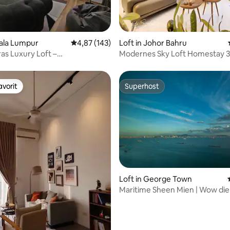
wertung: 4,77 von 5, 13 Bewertungen
uala Lumpur
Durchschnittliche Bewertung: 4,87 von 5, 1
4,87 (143)
Loft in Johor Bahru
as Luxury Loft –
Modernes Sky Loft Homestay 3
ubende Aussicht
Nähe von KSL
vorit
Superhost
vorit
Superhost
Loft in George Town
Maritime Sheen Mien | Wow die
ertung: 4,97 von 5, 69 Bewertungen
das blaue Meer und der Himme