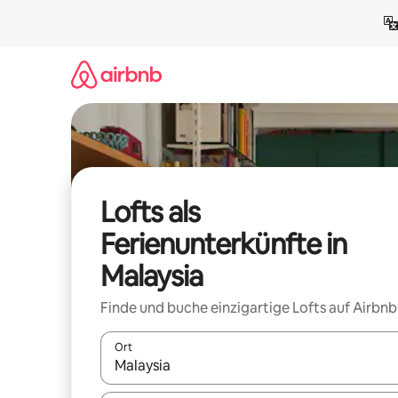
Zu
Inhalten
springen
Lofts als
Ferienunterkünfte in
Malaysia
Finde und buche einzigartige Lofts auf Airbnb
Ort
Wenn Ergebnisse verfügbar sind, navigiere mit d