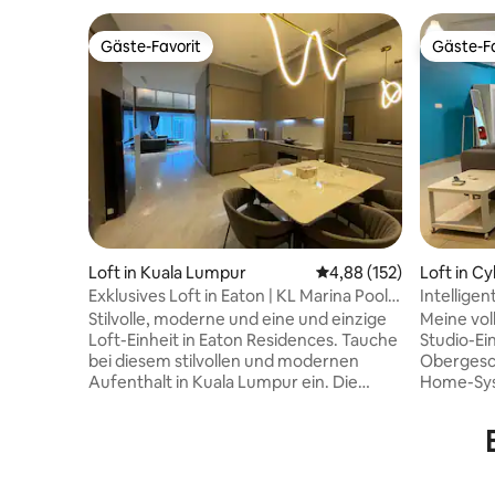
Gäste-Favorit
Gäste-Fa
Gäste-Favorit
Gäste-Fa
Loft in Kuala Lumpur
Durchschnittliche Bewe
4,88 (152)
Loft in C
Exklusives Loft in Eaton | KL Marina Pool
Intelligen
auf der Dachterrasse
Wohnung
Stilvolle, moderne und eine und einzige
Meine vol
Loft-Einheit in Eaton Residences. Tauche
Studio-Ein
bei diesem stilvollen und modernen
Obergesch
Aufenthalt in Kuala Lumpur ein. Die
Home-Sys
Unterkunft ist mit Klimaanlage,
Cyberjaya
Waschmaschine, Trockner und WLAN
aus sehen
ausgestattet, um deinen Aufenthalt
Buchungen 
komfortabel zu machen. Du kannst die
gelegene 
Küche, das Fitnessstudio jederzeit
Gehminut