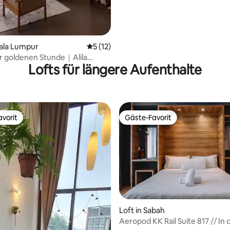
uala Lumpur
Durchschnittliche Bewertung: 5 von 5, 
5 (12)
ur goldenen Stunde｜Alila
Lofts für längere Aufenthalte
｜KLCC｜KL Sentral
vorit
Gäste-Favorit
vorit
Gäste-Favorit
Loft in Sabah
Aeropod KK Rail Suite 817 // In
ertung: 4,86 von 5, 99 Bewertungen