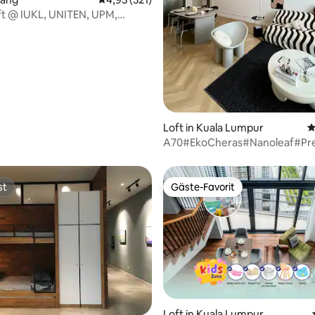
ertung: 4,94 von 5, 83 Bewertungen
oft @ IUKL, UNITEN, UPM,
, Bangi
Loft in Kuala Lumpur
D
A70#EkoCheras#Nanoleaf#Pr
st
Gäste-Favorit
st
Gäste-Favorit
Loft in Kuala Lumpur