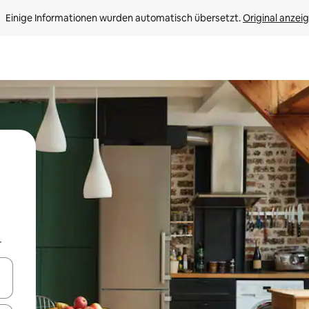
Einige Informationen wurden automatisch übersetzt. 
Original anzei
.
en Pfeiltasten nach oben und unten oder erkunde die Ergebnisse durc