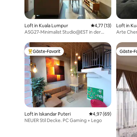
Loft in Kuala Lumpur
Durchschnittliche Be
4,77 (13)
Loft in K
ASG27-Minimalist Studio@EST in der
Arte Cher
Nähe von Bangsar/Midvalley
Atembera
Gäste-Favorit
Gäste-Fa
Beliebter Gäste-Favorit.
Gäste-Fa
Loft in Iskandar Puteri
Durchschnittliche Bew
4,97 (69)
NEUER Stil Decke. PC Gaming + Lego