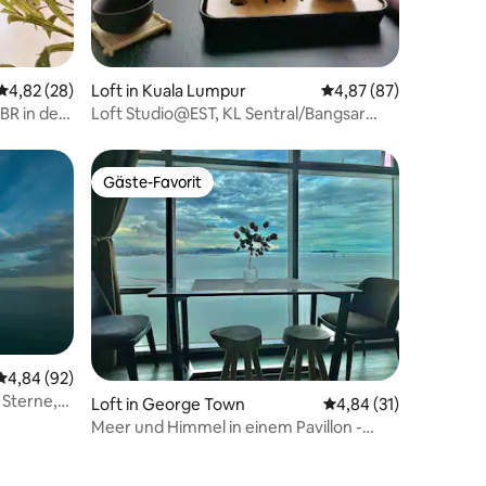
43 Bewertungen
Durchschnittliche Bewertung: 4,82 von 5, 28 Bewertungen
4,82 (28)
Loft in Kuala Lumpur
Durchschnittliche Be
4,87 (87)
BR in der
Loft Studio@EST, KL Sentral/Bangsar
LRT/Mid Valley
Gäste-Favorit
Gäste-Favorit
Durchschnittliche Bewertung: 4,84 von 5, 92 Bewertungen
4,84 (92)
 Sterne,
Loft in George Town
Durchschnittliche Be
4,84 (31)
l
Meer und Himmel in einem Pavillon -
Luxus-Duplex-Hochhaus mit Meerblick
Nuaderland