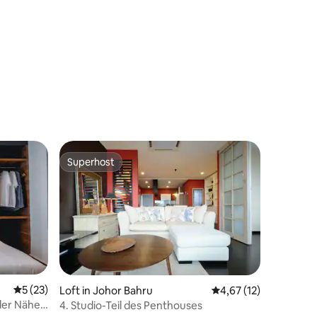
12 Bewertungen
Superhost
Superhost
Durchschnittliche Bewertung: 5 von 5, 23 Bewertungen
5 (23)
Loft in Johor Bahru
Durchschnittliche Be
4,67 (12)
 der Nähe
4. Studio-Teil des Penthouses