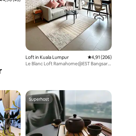
31 Bewertungen
walk-
Loft in Kuala Lumpur
Durchschnittliche Bew
4,91 (206)
Le Blanc Loft Ramahome@EST Bangsar
r
kostenloser Parkplatz
Superhost
Superhost