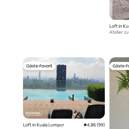
Loft in K
Atelier z
Bangsar
Gäste-Favorit
Gäste-Fa
Gäste-Favorit
Gäste-Fa
Loft in Kuala Lumpur
Durchschnittliche Bew
4,86 (99)