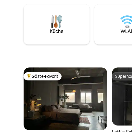
genießen und dich schließlich auf dem
Lebensmit
Infinity-Pool auf dem Dach entspannen.
Lebensmit
Unsere Wohnung ist weniger als 10
Bahnhof E
Minuten vom Stadtzentrum, Nachtclubs,
km zum Ein
Bars und Restaurants entfernt. Ein toller
km von der
Küche
WLA
Ort für dich, um KLCC auf die beste
nach KL. - 26
Weise zu entdecken. Wir freuen uns
Ausstattu
darauf, dich bei uns zu begrüßen!
Mbit/s-Gl
Netflix
Gäste-Favorit
Superho
Beliebter Gäste-Favorit.
Superho
Loft in Ka