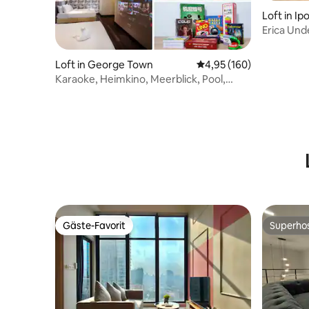
Loft in Ip
Erica Un
Altstadt I
Loft in George Town
Durchschnittliche Bewe
4,95 (160)
Karaoke, Heimkino, Meerblick, Pool,
Tischfußball, XBox
Gäste-Favorit
Superho
Gäste-Favorit
Superho