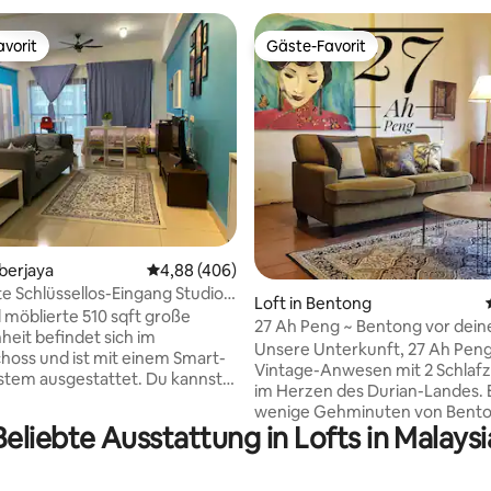
vorit
Gäste-Favorit
vorit
Gäste-Favorit
rtung: 4,88 von 5, 152 Bewertungen
yberjaya
Durchschnittliche Bewertung: 4,88 von 5, 4
4,88 (406)
te Schlüssellos-Eingang Studio-
Loft in Bentong
 @ HYVE SoHo
l möblierte 510 sqft große
27 Ah Peng ~ Bentong vor dein
heit befindet sich im
Haustür
Unsere Unterkunft, 27 Ah Peng,
oss und ist mit einem Smart-
Vintage-Anwesen mit 2 Schla
tem ausgestattet. Du kannst
im Herzen des Durian-Landes. Es ist nur
 & Putrajaya von meiner Einheit
wenige Gehminuten von Bent
. Zusätzlicher Rabatt für
Beliebte Ausstattung in Lofts in Malaysi
bestem Essen entfernt, und de
ab 2 Nächten. Nahe
schillernde Chamang-Wasserfal
Orte: - nur wenige
Obstgärten sind nur wenige
en vom Shaftsbury Square für