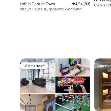
Loft in George Town
Durchschnittliche Bew
4,94 (83)
Cikbi's L
Biscuit House 1F, gesamte Wohnung
Putrajaya
Gäste-Favorit
Superho
Gäste-Favorit
Superho