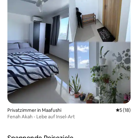
Privatzimmer in Maafushi
Durchschn
5 (18)
Fenah Akah - Lebe auf Insel-Art