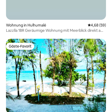
Wohnung in Hulhumalé
Durchschnittl
4,68 (59)
Lazzlla 1BR Geräumige Wohnung mit Meerblick direkt am
Strand
Gäste-Favorit
Gäste-Favorit