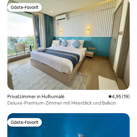
Gäste-Favorit
Gäste-Favorit
Privatzimmer in Hulhumalé
Durchschnitt
4,95 (19)
Deluxe-Premium-Zimmer mit Meerblick und Balkon
Gäste-Favorit
Gäste-Favorit