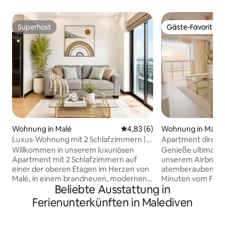
Superhost
Gäste-Favorit
Superhost
Gäste-Favorit
Wohnung in Malé
Durchschnittliche Bewertung:
4,83 (6)
Wohnung in Malé
Luxus-Wohnung mit 2 Schlafzimmern |
Apartment direkt 
Central Male
Meerblick
Willkommen in unserem luxuriösen
Genieße ultimativ
Apartment mit 2 Schlafzimmern auf
unserem Airbnb a
einer der oberen Etagen im Herzen von
atemberaubenden 
Malé, in einem brandneuen, modernen
Minuten vom Flugh
Beliebte Ausstattung in
Gebäude in der Nähe von Restaurants,
einem Kingsize- 
Cafés, Geschäften und den wichtigsten
kostenlosem WLAN
Ferienunterkünften in Malediven
Sehenswürdigkeiten der Stadt. Die
Schönheit ist es d
Wohnung ist auf Komfort und
Rückzugsort am Meer. **Bitte 