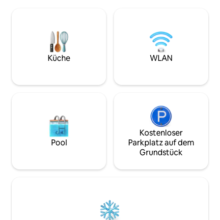
Bequemlichkeit ausgelegt und verfügt
dass unsere Unter
über eine stilvolle Einrichtung,
Privatunterkunft kl
Highspeed-WLAN, eine voll
maledivischen Vor
ausgestattete Küche und geräumige
indem sie eine se
Wohnbereiche. Gäste haben außerdem
Buchungsreferenz
Zugang zu einem kostenpflichtigen
Einwanderungszwe
Fitnessraum und einem Restaurant im
Nachdem du dein
Küche
WLAN
Gebäude, wodurch die Unterkunft
abgeschlossen has
perfekt für Familien, Geschäftsreisende
Bedarf die Buchu
und längere Aufenthalte ist.
anfordern, da sie a
Einwanderung best
Kostenloser
Pool
Parkplatz auf dem
Grundstück