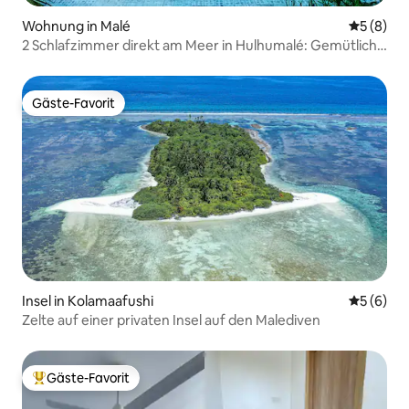
Wohnung in Malé
Durchschn
5 (8)
2 Schlafzimmer direkt am Meer in Hulhumalé: Gemütlich
und voll ausgestattet
Gäste-Favorit
Gäste-Favorit
Insel in Kolamaafushi
Durchschn
5 (6)
Zelte auf einer privaten Insel auf den Malediven
Gäste-Favorit
Beliebter Gäste-Favorit.