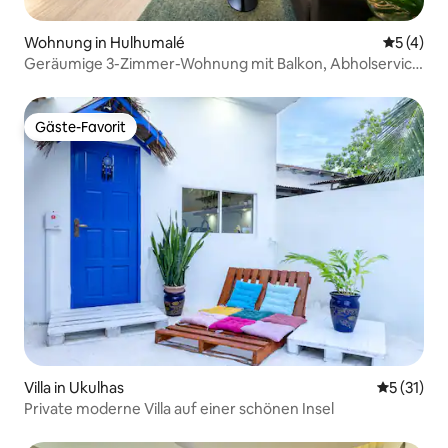
Wohnung in Hulhumalé
Durchsch
5 (4)
Geräumige 3-Zimmer-Wohnung mit Balkon, Abholservice
vom Flughafen | Strand 5 Min. entfernt
Gäste-Favorit
Gäste-Favorit
Villa in Ukulhas
Durchschn
5 (31)
Private moderne Villa auf einer schönen Insel