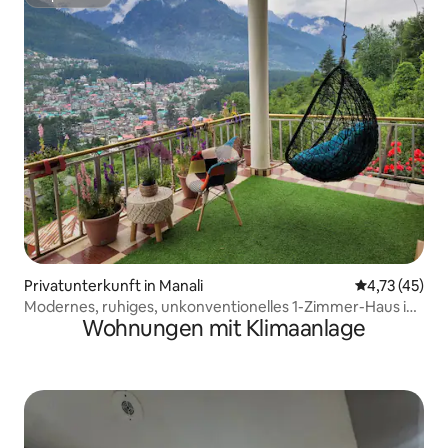
Superhost
Privatunterkunft in Manali
Durchschnitt
4,73 (45)
Modernes, ruhiges, unkonventionelles 1-Zimmer-Haus in
Wohnungen mit Klimaanlage
den Bergen