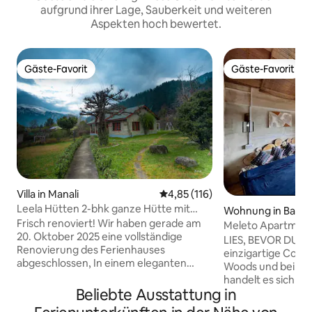
aufgrund ihrer Lage, Sauberkeit und weiteren
Aspekten hoch bewertet.
Gäste-Favorit
Gäste-Favorit
Gäste-Favorit
Gäste-Favorit
Villa in Manali
Durchschnittliche Bewertung: 4
4,85 (116)
Leela Hütten 2-bhk ganze Hütte mit
Wohnung in Bashi
Innenkamin
Frisch renoviert! Wir haben gerade am
Meleto Apartment
20. Oktober 2025 eine vollständige
auf der obersten 
LIES, BEVOR DU B
Renovierung des Ferienhauses
einzigartige Cott
abgeschlossen, In einem eleganten
Woods und bei die
Viertel von Manali, 5 Gehminuten von
handelt es sich u
der Mall Road entfernt, befindet sich
Beliebte Ausstattung in
obersten Stockwerk. ★ Wir haben
dieses exklusive Hügelferienhaus mit
Wohnbereich für 