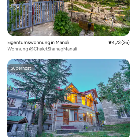
Eigentumswohnung in Manali
Durchschnitt
4,73 (26)
Wohnung @ChaletShanagManali
Superhost
Superhost