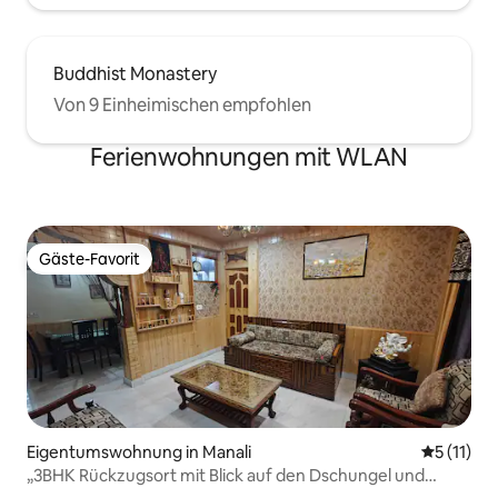
Buddhist Monastery
Von 9 Einheimischen empfohlen
Ferienwohnungen mit WLAN
Gäste-Favorit
Gäste-Favorit
Eigentumswohnung in Manali
Durchschn
5 (11)
„3BHK Rückzugsort mit Blick auf den Dschungel und
Balkon | Manali“