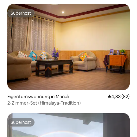
Superhost
Superhost
Eigentumswohnung in Manali
Durchschnittl
4,83 (82)
2-Zimmer-Set (Himalaya-Tradition)
Superhost
Superhost