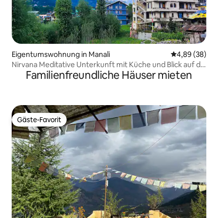
Eigentumswohnung in Manali
Durchschnittl
4,89 (38)
Nirvana Meditative Unterkunft mit Küche und Blick auf die
Familienfreundliche Häuser mieten
Berge
Gäste-Favorit
Gäste-Favorit