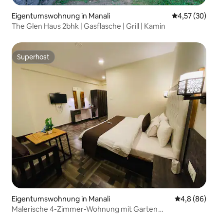
Eigentumswohnung in Manali
Durchschnitt
4,57 (30)
The Glen Haus 2bhk | Gasflasche | Grill | Kamin
Superhost
Superhost
Eigentumswohnung in Manali
Durchschnitt
4,8 (86)
Malerische 4-Zimmer-Wohnung mit Garten