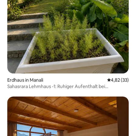
Erdhaus in Manali
Durchschnitt
4,82 (33)
Sahasrara Lehmhaus -1: Ruhiger Aufenthalt bei
Homeyhuts