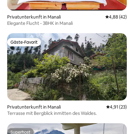
Privatunterkunft in Manali
Durchschnittl
4,88 (42)
Elegante Flucht - 3BHK in Manali
Gäste-Favorit
Gäste-Favorit
Privatunterkunft in Manali
Durchschnitt
4,91 (23)
Terrasse mit Bergblick inmitten des Waldes.
Superhost