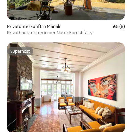
Privatunterkunft in Manali
Durchschn
5 (8)
Privathaus mitten in der Natur Forest fairy
Superhost
Superhost