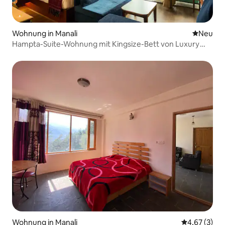
Wohnung in Manali
Neue Unt
Neu
Hampta-Suite-Wohnung mit Kingsize-Bett von Luxury
Vibes Stay
Wohnung in Manali
Durchschnit
4,67 (3)