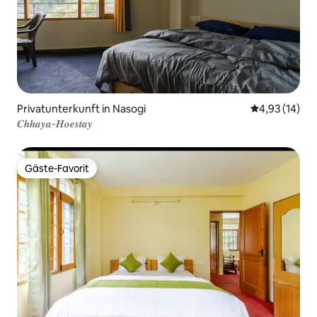
Privatunterkunft in Nasogi
Durchschnitt
4,93 (14)
𝑪𝒉𝒉𝒂𝒚𝒂-𝑯𝒐𝒆𝒔𝒕𝒂𝒚
Gäste-Favorit
Gäste-Favorit