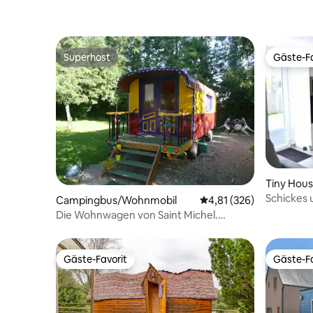
Superhost
Gäste-Fa
Superhost
Gäste-Fa
Tiny Hou
Schickes 
Campingbus/Wohnmobil
Durchschnittliche Bewe
4,81 (326)
erholsame
Die Wohnwagen von Saint Michel.
Esmeralda
Gäste-Favorit
Gäste-Fa
Gäste-Favorit
Gäste-Fa