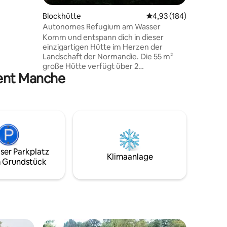
ichen
Blockhütte
Durchschnittliche Bew
4,93 (184)
vat) und
Autonomes Refugium am Wasser
nd ist
Komm und entspann dich in dieser
10 Minuten
einzigartigen Hütte im Herzen der
Landschaft der Normandie. Die 55 m²
(3
große Hütte verfügt über 2
ment Manche
Schlafzimmer, 1 Wohnzimmer/Küche
und ein Badezimmer. Dieser
Rückzugsort wurde aus langlebigen und
recycelten Materialien gebaut und so
konzipiert, dass du einen ruhigen
Aufenthalt in einer grünen Umgebung
verbringen kannst. Bitte beachte jedoch,
dass der Standort nicht an Wasser- und
ser Parkplatz
Stromnetze angeschlossen ist, sodass du
Klimaanlage
 Grundstück
während deines Aufenthalts auf deinen
Energieverbrauch achten musst.