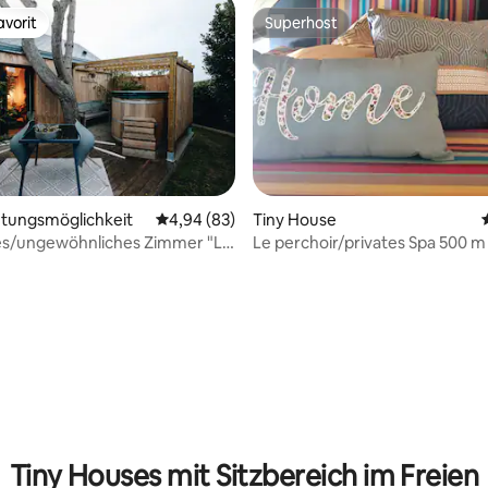
vorit
Superhost
vorit
Superhost
tungsmöglichkeit
Durchschnittliche Bewertung: 4,94 von 5, 
4,94 (83)
Tiny House
es/ungewöhnliches Zimmer "Le
Le perchoir/privates Spa 500 m
ertung: 4,98 von 5, 58 Bewertungen
" La Hague
Stränden entfernt
Tiny Houses mit Sitzbereich im Freien