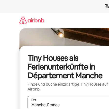
Zu
Inhalten
springen
Tiny Houses als
Ferienunterkünfte in
Département Manche
Finde und buche einzigartige Tiny Houses auf
Airbnb.
Ort
Wenn Ergebnisse verfügbar sind, navigiere mit d