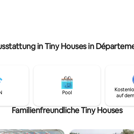
er werden nicht zur Verfügung
ruhigen und fußgängerfreundl
Wäscheverleih für zwei
Weiler mit 4 Tennisplätzen (pri
 15 €, die über Airbnb zu zahlen
einem Pétanque-Platz. Der Stra
ganz in der Nähe des Hauses (
zu Fuß). Das kleine Haus der Dünen ist als
möblierte Touristenunterkunft 
Sterne) klassifiziert.
usstattung in Tiny Houses in Départe
Kostenlo
N
Pool
auf dem
Familienfreundliche Tiny Houses