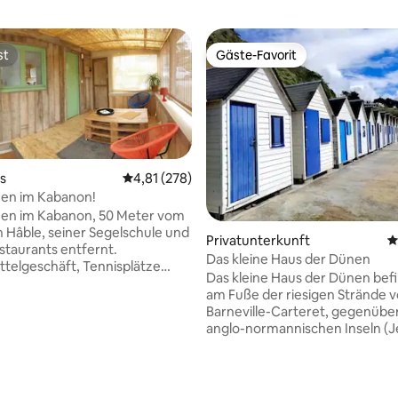
st
Gäste-Favorit
st
Gäste-Favorit
s
Durchschnittliche Bewertung: 4,81 von 5, 2
4,81 (278)
en im Kabanon!
en im Kabanon, 50 Meter vom
 Hâble, seiner Segelschule und
Privatunterkunft
D
staurants entfernt.
Das kleine Haus der Dünen
telgeschäft, Tennisplätze
Das kleine Haus der Dünen befi
ls 150 Meter zu Fuß entfernt.
am Fuße der riesigen Strände 
rtung: 4,99 von 5, 340 Bewertungen
n an einem atypischen Ort, am
Barneville-Carteret, gegenübe
Sentier des Douaniers, und
anglo-normannischen Inseln (J
einen Blick auf das Meer. Der
Guernesey…) In der Nähe des 
efindet sich auf unserem
und seiner Geschäfte. (5 Minut
k, nur wenige Schritte vom
dem Auto - 15 Minuten zu Fuß). Di
twäsche und
Unterkunft befindet sich in ei