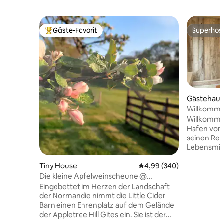
Gäste-Favorit
Superho
Beliebter Gäste-Favorit.
Superho
Gästehau
Willkomm
Willkomm
Hafen von
seinen Re
Lebensmit
weniger a
Tiny House
Durchschnittliche Bewe
4,99 (340)
Sie wohne
Fuße des 
Die kleine Apfelweinscheune @
genießen 
Apfelbaumhügel
Eingebettet im Herzen der Landschaft
Kabanon b
der Normandie nimmt die Little Cider
Grundstüc
Barn einen Ehrenplatz auf dem Gelände
Haus entfernt. Bet
der Appletree Hill Gites ein. Sie ist der