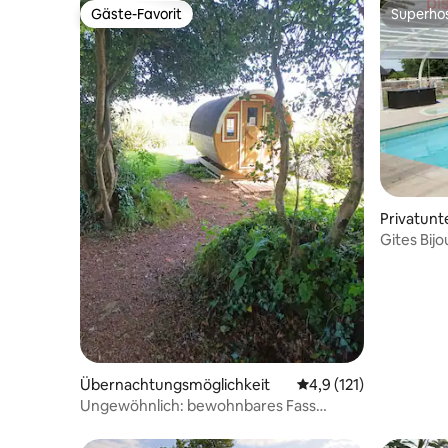
Gäste-Favorit
Superho
Gäste-Favorit
Superho
Privatunt
Gites Bijo
Übernachtungsmöglichkeit
Durchschnittliche Be
4,9 (121)
Ungewöhnlich: bewohnbares Fass
inmitten der Natur