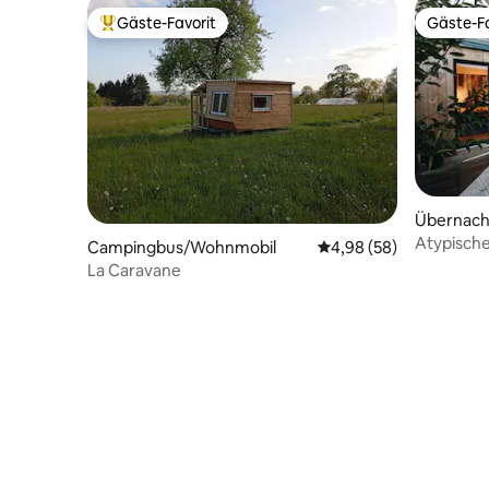
Gäste-Favorit
Gäste-Fa
Beliebter Gäste-Favorit.
Gäste-Fa
Übernach
Atypisch
Campingbus/Wohnmobil
Durchschnittliche Bew
4,98 (58)
Poulailler
La Caravane