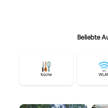
Handtüch
perfekte Ort, um sich zu entspannen, zu
gestellt 
erholen und die gemeinsame Zeit zu
Personen:
genießen. Ein kleines Haus mit allem, was
sind Wäschebestellung: Bis zum
du benötigst, luxuriöse Bettwäsche,
Vorabend
Bademäntel und ein nordisches Spa sind
im Preis enthalten! In der Nähe der
historischen Stadt Villedieu les Poeles,
weniger als eine Stunde vom Mont St
Beliebte A
Michel und den D-Day-Stränden
entfernt, nur eine halbe Stunde von
einigen der spektakulärsten Küsten in
der unteren Normandie entfernt.
Küche
WLA