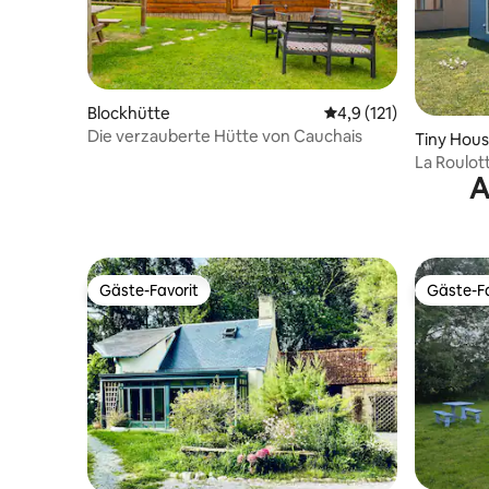
Blockhütte
Durchschnittliche Be
4,9 (121)
Die verzauberte Hütte von Cauchais
Tiny Hou
La Roulot
A
Strand en
Gäste-Favorit
Gäste-Fa
Gäste-Favorit
Gäste-Fa