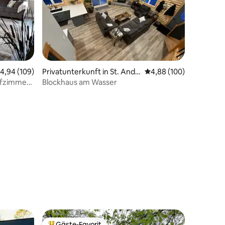
56 Bewertungen
urchschnittliche Bewertung: 4,94 von 5, 109 Bewertungen
4,94 (109)
Privatunterkunft in St. Andr
Durchschnittliche Bew
4,88 (100)
ews
lafzimmern
Blockhaus am Wasser
Gäste-Favorit