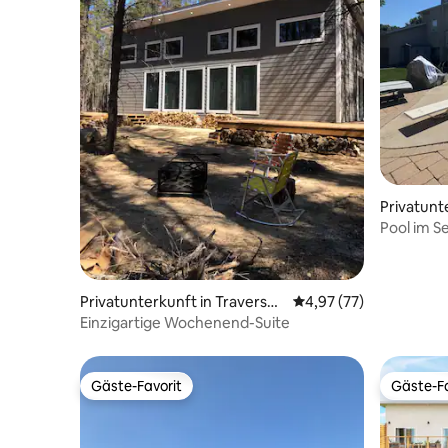
Privatunt
g
Pool im S
Garten, G
Privatunterkunft in Traverse
Durchschnittliche Bew
4,97 (77)
Bay
Einzigartige Wochenend-Suite
Gäste-Favorit
Gäste-Fa
Gäste-Favorit
Gäste-Fa