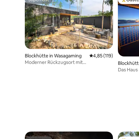
Superhost
Beliebte
Blockhütte in Wasagaming
Durchschnittliche Bew
4,85 (119)
Moderner Rückzugsort mit
Blockhütt
3 Schlafzimmern 10 Bears Den
Das Haus