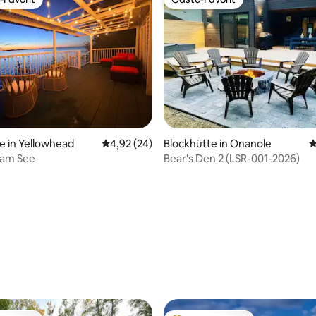
r Gäste-Favorit.
Gäste-Favorit
ertung: 4,85 von 5, 119 Bewertungen
e in Yellowhead
Durchschnittliche Bewertung: 4,92 von 5, 
4,92 (24)
Blockhütte in Onanole
D
 am See
Bear's Den 2 (LSR-001-2026)