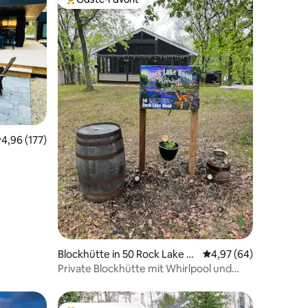
Beliebter Gäste-Favorit.
24 Bewertungen
urchschnittliche Bewertung: 4,96 von 5, 177 Bewertungen
4,96 (177)
Blockhütte in 50 Rock Lake R
Durchschnittliche Be
4,97 (64)
d
Private Blockhütte mit Whirlpool und
Pavillon am Rock Lake