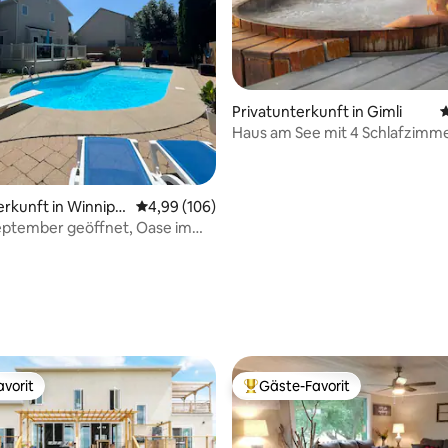
Privatunterkunft in Gimli
D
Haus am See mit 4 Schlafzimm
Whirlpool und Sauna
erkunft in Winnipe
Durchschnittliche Bewertung: 4,99 von 5, 1
4,99 (106)
eptember geöffnet, Oase im
arage/Einfahrt
ertung: 4,97 von 5, 77 Bewertungen
vorit
Gäste-Favorit
vorit
Beliebter Gäste-Favorit.