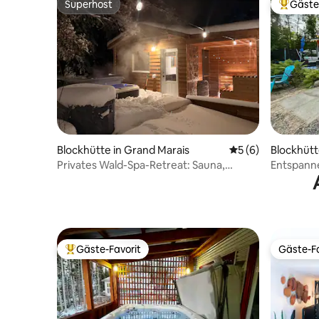
Superhost
Gäste
Superhost
Beliebte
Blockhütte in Grand Marais
Durchschnittliche
5 (6)
Blockhütt
Privates Wald-Spa-Retreat: Sauna,
Entspann
Whirlpool und Pool
Schlafzim
Gäste-Favorit
Gäste-Fa
Beliebter Gäste-Favorit.
Gäste-Fa