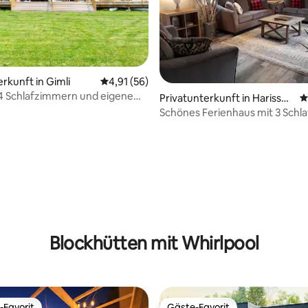
rkunft in Gimli
Durchschnittliche Bewertung: 4,91 von 5, 
4,91 (56)
 4 Schlafzimmern und eigenem
Privatunterkunft in Harisson
D
 See.
Park
Schönes Ferienhaus mit 3 Sch
am Clear Lake
Bewertung: 5 von 5, 27 Bewertungen
Blockhütten mit Whirlpool
-Favorit
Gäste-Favorit