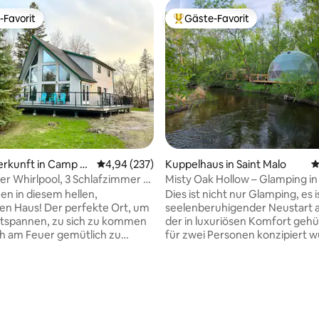
-Favorit
Gäste-Favorit
r Gäste-Favorit.
Beliebter Gäste-Favorit.
erkunft in Camp M
Durchschnittliche Bewertung: 4,94 von 5, 2
4,94 (237)
Kuppelhaus in Saint Malo
D
r Whirlpool, 3 Schlafzimmer &
Misty Oak Hollow – Glamping in
 Lake Wpg
Kuppel
n in diesem hellen,
Dies ist nicht nur Glamping, es i
n Haus! Der perfekte Ort, um
seelenberuhigender Neustart a
ntspannen, zu sich zu kommen
der in luxuriösen Komfort gehül
ch am Feuer gemütlich zu
für zwei Personen konzipiert w
en neuen Whirlpool zu genie
Egal, ob du etwas Besonderes f
n langen Spaziergang am
oder einfach nur dem hektisch
en Dieses sehr
Treiben entfliehen möchtest, d
ertung: 4,9 von 5, 439 Bewertungen
 Haus ist ideal für Familien
ruhige Kuppel-Retreat ist dein
e, die einen Sommer- oder
Rückzugsort … mit allen
aub suchen. Die Unterkunft ist
Annehmlichkeiten, die du liebst