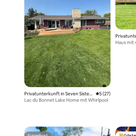
Privatunte
Haus mit
Strand am
Privatunterkunft in Seven Sisters
Durchschnittliche 
5 (27)
Falls
Lac du Bonnet Lake Home mit Whirlpool
Superhost
Gäste