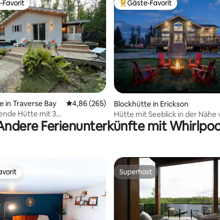
-Favorit
Gäste-Favorit
r Gäste-Favorit.
Beliebter Gäste-Favorit.
 Bewertung: 5 von 5, 6 Bewertungen
e in Traverse Bay
Durchschnittliche Bewertung: 4,86 von 5, 2
4,86 (265)
Blockhütte in Erickson
ende Hütte mit 3
Hütte mit Seeblick in der Nähe 
Andere Ferienunterkünfte mit Whirlpoo
mern und Whirlpool
Lake | Whirlpool & Tauchbecke
vorit
Superhost
vorit
Superhost