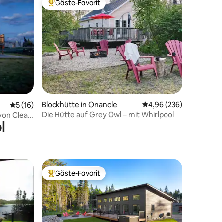
Gäste-Favorit
Beliebter Gäste-Favorit.
65 Bewertungen
Blockhütte in Onanole
Durchschnittliche Bew
4,96 (236)
Durchschnittliche Bewertung: 5 von 5, 16 Bewertungen
5 (16)
Die Hütte auf Grey Owl – mit Whirlpool
von Clear
l
n
Gäste-Favorit
Beliebter Gäste-Favorit.