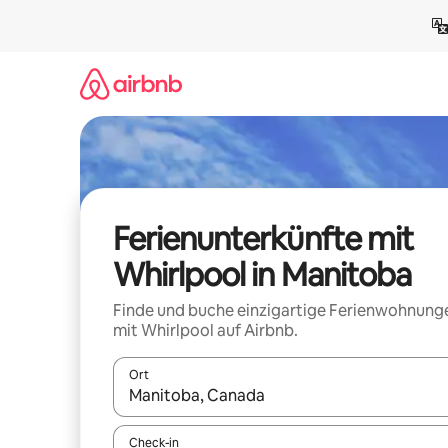
Zu
Inhalten
springen
Ferienunterkünfte mit
Whirlpool in Manitoba
Finde und buche einzigartige Ferienwohnung
mit Whirlpool auf Airbnb.
Ort
Wenn Ergebnisse verfügbar sind, navigiere mit d
Check-in