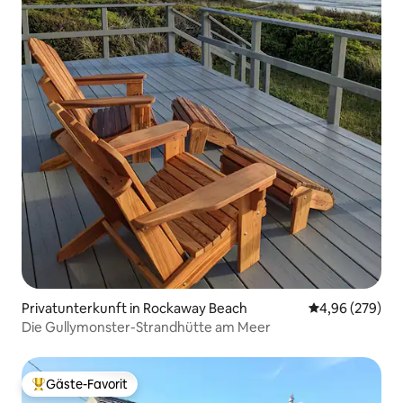
Privatunterkunft in Rockaway Beach
Durchschnittli
4,96 (279)
Die Gullymonster-Strandhütte am Meer
Gäste-Favorit
Beliebter Gäste-Favorit.