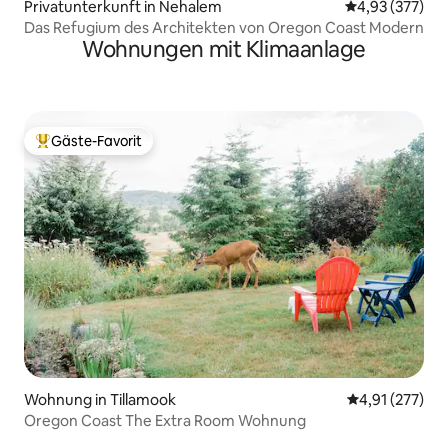
Privatunterkunft in Nehalem
Durchschnittli
4,93 (377)
Das Refugium des Architekten von Oregon Coast Modern
Wohnungen mit Klimaanlage
Gäste-Favorit
Beliebter Gäste-Favorit.
Wohnung in Tillamook
Durchschnittl
4,91 (277)
Oregon Coast The Extra Room Wohnung