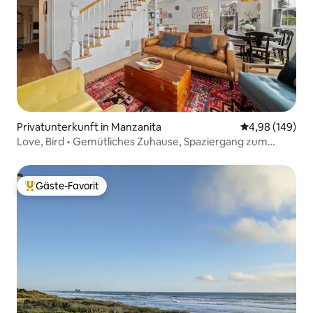
Privatunterkunft in Manzanita
Durchschnittli
4,98 (149)
Love, Bird • Gemütliches Zuhause, Spaziergang zum
Strand und ins Stadtzentrum!
Gäste-Favorit
Beliebter Gäste-Favorit.