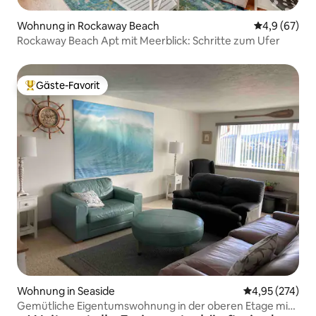
Wohnung in Rockaway Beach
Durchschnitt
4,9 (67)
Rockaway Beach Apt mit Meerblick: Schritte zum Ufer
Gäste-Favorit
Beliebter Gäste-Favorit.
Wohnung in Seaside
Durchschnittli
4,95 (274)
Gemütliche Eigentumswohnung in der oberen Etage mit