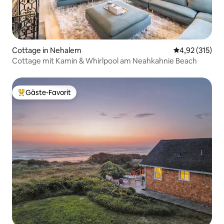
Cottage in Nehalem
Durchschnittl
4,92 (315)
Cottage mit Kamin & Whirlpool am Neahkahnie Beach
Gäste-Favorit
Beliebter Gäste-Favorit.