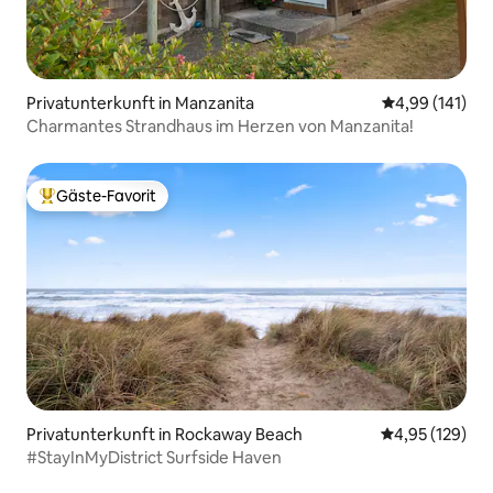
Privatunterkunft in Manzanita
Durchschnittl
4,99 (141)
Charmantes Strandhaus im Herzen von Manzanita!
Gäste-Favorit
Beliebter Gäste-Favorit.
Privatunterkunft in Rockaway Beach
Durchschnittl
4,95 (129)
#StayInMyDistrict Surfside Haven