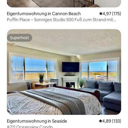
Eigentumswohnung in Cannon Beach
Durchschnittl
4,97 (175)
Puffin Place – Sonniges Studio 500 Fuß zum Strand mit
Klimaanlage!
Superhost
Superhost
Eigentumswohnung in Seaside
Durchschnittl
4,89 (133)
#211 Oceanview Condo