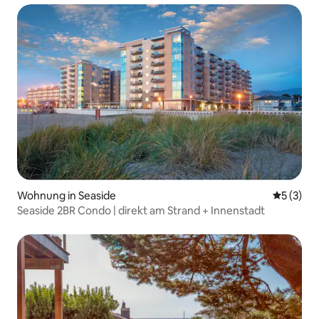
Wohnung in Seaside
Durchsch
5 (3)
Seaside 2BR Condo | direkt am Strand + Innenstadt