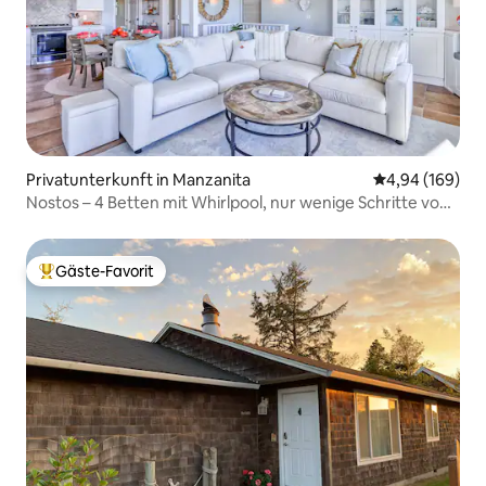
Privatunterkunft in Manzanita
Durchschnittli
4,94 (169)
Nostos – 4 Betten mit Whirlpool, nur wenige Schritte vom
Strand entfernt
Gäste-Favorit
Beliebter Gäste-Favorit.