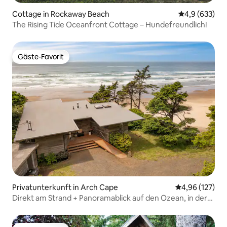
Cottage in Rockaway Beach
Durchschnittl
4,9 (633)
The Rising Tide Oceanfront Cottage – Hundefreundlich!
Gäste-Favorit
Gäste-Favorit
Privatunterkunft in Arch Cape
Durchschnittl
4,96 (127)
Direkt am Strand + Panoramablick auf den Ozean, in der
Nähe von Hug Point