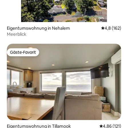
Eigentumswohnung in Nehalem
Durchschnitt
4,8 (162)
Meerblick
Gäste-Favorit
Gäste-Favorit
Eigentumswohnung in Tillamook
Durchschnittl
4,86 (121)