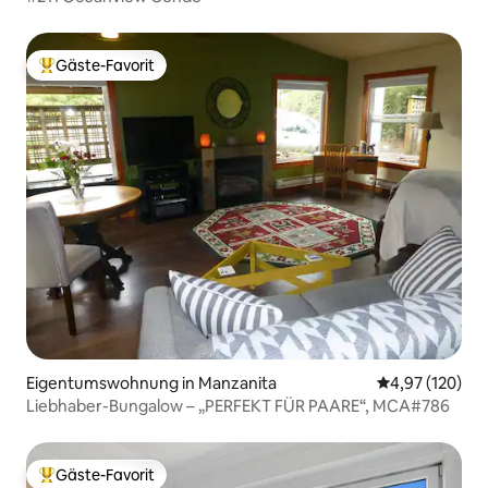
Gäste-Favorit
Beliebter Gäste-Favorit.
Eigentumswohnung in Manzanita
Durchschnittl
4,97 (120)
Liebhaber-Bungalow – „PERFEKT FÜR PAARE“, MCA#786
Gäste-Favorit
Beliebter Gäste-Favorit.