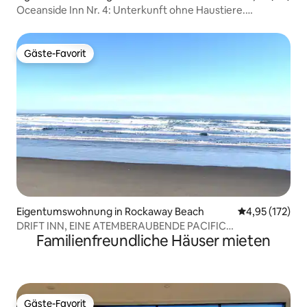
Oceanside Inn Nr. 4: Unterkunft ohne Haustiere.
Haustiere sind nicht erlaubt.
Gäste-Favorit
Gäste-Favorit
Eigentumswohnung in Rockaway Beach
Durchschnittl
4,95 (172)
DRIFT INN, EINE ATEMBERAUBENDE PACIFIC
Familienfreundliche Häuser mieten
OCEANFRONT CONDO
Gäste-Favorit