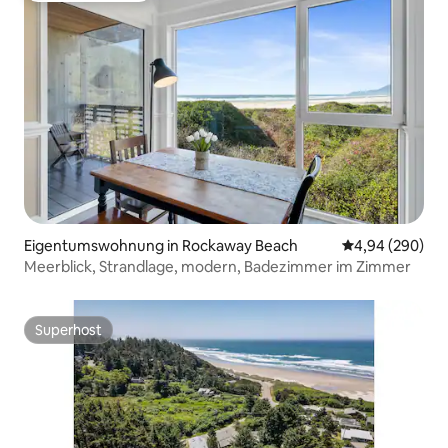
Eigentumswohnung in Rockaway Beach
Durchschnittli
4,94 (290)
Meerblick, Strandlage, modern, Badezimmer im Zimmer
Superhost
Superhost