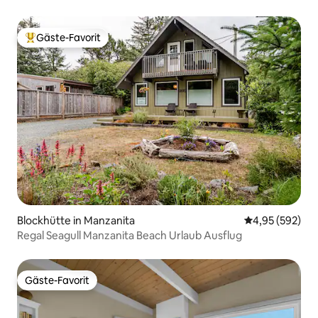
Gäste-Favorit
Beliebter Gäste-Favorit.
Blockhütte in Manzanita
Durchschnittli
4,95 (592)
Regal Seagull Manzanita Beach Urlaub Ausflug
Gäste-Favorit
Gäste-Favorit