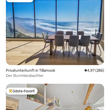
Gäste-Favorit
Privatunterkunft in Tillamook
Durchschnittli
4,97 (286)
Der Sturmbeobachter
Gäste-Favorit
Beliebter Gäste-Favorit.