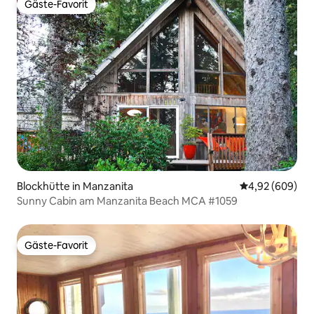
Gäste-Favorit
Gäste-Favorit
Blockhütte in Manzanita
Durchschnittli
4,92 (609)
Sunny Cabin am Manzanita Beach MCA #1059
Gäste-Favorit
Gäste-Favorit