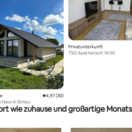
ertung: 4,98 von 5, 117 Bewertungen
Privatunterkunft
TSG Apartament 14:00
se
Durchschnittliche Bewertung: 4,97 von 5, 
4,97 (30)
Haus in Sinteu
rt wie zuhause und großartige Monats