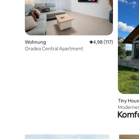
Wohnung
Durchschnittliche Bew
4,98 (117)
Oradea Central Apartment
Tiny Hou
Modernes 
Komfo