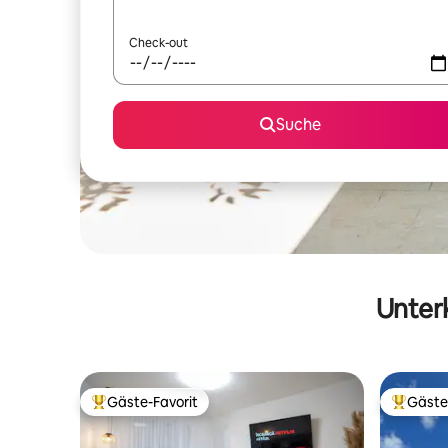
Check-out
Suche
Unterk
Gäste-Favorit
Gäste
Beliebter Gäste-Favorit.
Beliebte