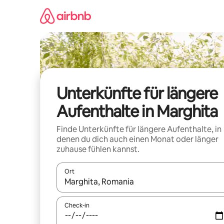
Zu
Inhalten
springen
Unterkünfte für längere
Aufenthalte in Marghita
Finde Unterkünfte für längere Aufenthalte, in
denen du dich auch einen Monat oder länger
zuhause fühlen kannst.
Ort
Wenn Ergebnisse verfügbar sind, navigiere mit d
Check-in