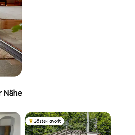
er Nähe
Gäste-Favorit
Beliebter Gäste-Favorit.