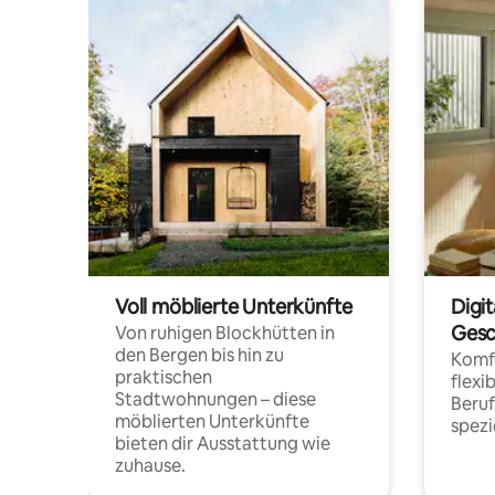
Voll möblierte Unterkünfte
Digi
Gesc
Von ruhigen Blockhütten in
den Bergen bis hin zu
Komfo
praktischen
flexi
Stadtwohnungen – diese
Beru
möblierten Unterkünfte
spezi
bieten dir Ausstattung wie
zuhause.