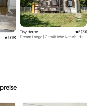
Tiny House
Durchschnittliche
5 (23)
Dream Lodge | Gemütliche Naturhütte in
Durchschnittliche Bewertung: 5 von 5, 19 Bewertungen
5 (19)
der Nähe von Oradea
30 Bewertungen
preise