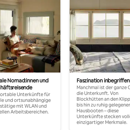
tale Nomad:innen und
Faszination inbegriffen
häftsreisende
Manchmal ist der ganze 
die Unterkunft. Von
rtable Unterkünfte für
Blockhütten an den Klip
ble und ortsunabhängige
bis hin zu ruhig gelegene
fstätige mit WLAN und
Hausbooten – diese
ellen Arbeitsbereichen.
Unterkünfte stecken voll
einzigartiger Merkmale.