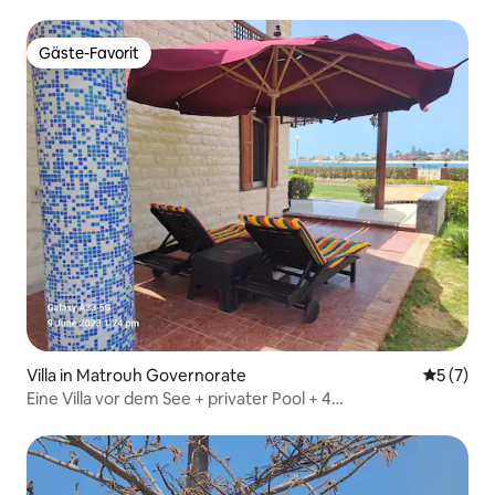
Gäste-Favorit
Gäste-Favorit
Villa in Matrouh Governorate
Durchsch
5 (7)
Eine Villa vor dem See + privater Pool + 4
Hauptschlafzimmer