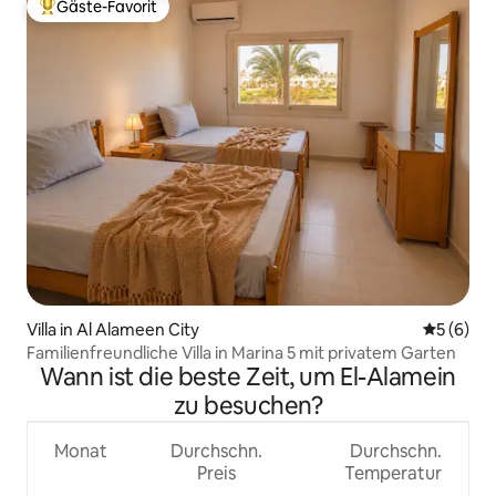
Gäste-Favorit
Beliebter Gäste-Favorit.
Villa in Al Alameen City
Durchschn
5 (6)
Familienfreundliche Villa in Marina 5 mit privatem Garten
Wann ist die beste Zeit, um El-Alamein
zu besuchen?
Monat
Durchschn.
Durchschn.
Preis
Temperatur