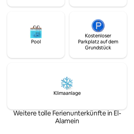
Cafés und Märkten. Es liegt auch in der
Innenbereich. Ent
Nähe von New El Alamein, Porto Marina,
der Küste mit ko
dem El-Alamein-Museum und dem
Strandzugang und
Internationalen Friedhof, sodass du
Blick auf das Mit
einen Aufenthalt genießen kannst, der
gesamten Aufenth
Luxus und Komfort mit der Nähe zu den
wichtigsten
Kostenloser
Unterhaltungsmöglichkeiten verbindet.
Pool
Parkplatz auf dem
Grundstück
Klimaanlage
Weitere tolle Ferienunterkünfte in El-
Alamein