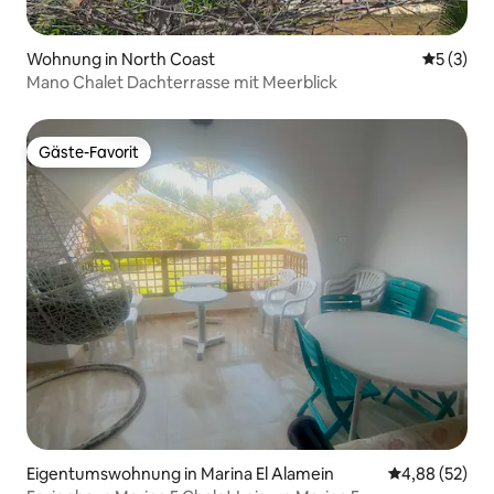
Wohnung in North Coast
Durchsch
5 (3)
Mano Chalet Dachterrasse mit Meerblick
Gäste-Favorit
Gäste-Favorit
Eigentumswohnung in Marina El Alamein
Durchschnittl
4,88 (52)