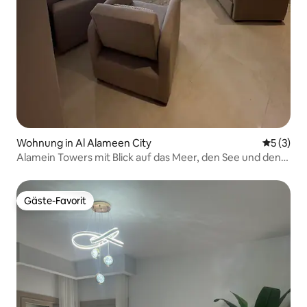
Wohnung in Al Alameen City
Durchsch
5 (3)
Alamein Towers mit Blick auf das Meer, den See und den
Pool
Gäste-Favorit
Gäste-Favorit