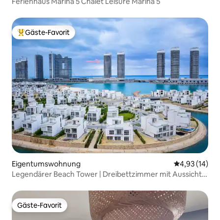
Ferienhaus Marina 5 Chalet Leisure Marina 5
Gäste-Favorit
Beliebter Gäste-Favorit.
Eigentumswohnung
Durchschnitt
4,93 (14)
Legendärer Beach Tower | Dreibettzimmer mit Aussicht |
New Alamein
Gäste-Favorit
Gäste-Favorit