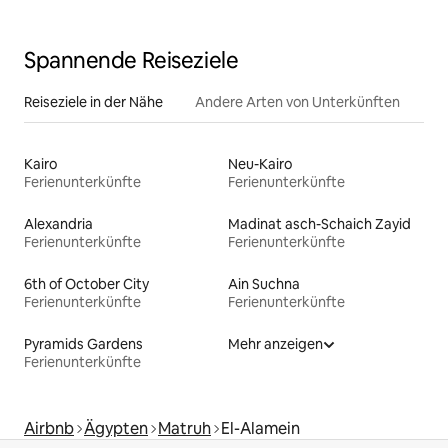
Spannende Reiseziele
Reiseziele in der Nähe
Andere Arten von Unterkünften
Kairo
Neu-Kairo
Ferienunterkünfte
Ferienunterkünfte
Alexandria
Madinat asch-Schaich Zayid
Ferienunterkünfte
Ferienunterkünfte
6th of October City
Ain Suchna
Ferienunterkünfte
Ferienunterkünfte
Pyramids Gardens
Mehr anzeigen
Ferienunterkünfte
Airbnb
Ägypten
Matruh
El-Alamein