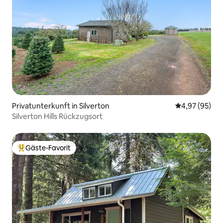
Privatunterkunft in Silverton
Durchschnittl
4,97 (95)
Silverton Hills Rückzugsort
Gäste-Favorit
Beliebter Gäste-Favorit.