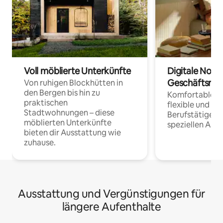
Voll möblierte Unterkünfte
Digitale Noma
Geschäftsrei
Von ruhigen Blockhütten in
den Bergen bis hin zu
Komfortable Un
praktischen
flexible und o
Stadtwohnungen – diese
Berufstätige 
möblierten Unterkünfte
speziellen Arbe
bieten dir Ausstattung wie
zuhause.
Ausstattung und Vergünstigungen für
längere Aufenthalte