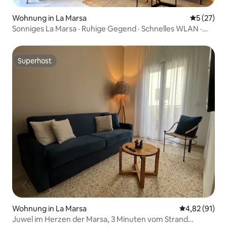
Wohnung in La Marsa
Durchschn
5 (27)
Sonniges La Marsa · Ruhige Gegend · Schnelles WLAN ·
Klimaanlage
Superhost
Superhost
Wohnung in La Marsa
Durchschnitt
4,82 (91)
Juwel im Herzen der Marsa, 3 Minuten vom Strand