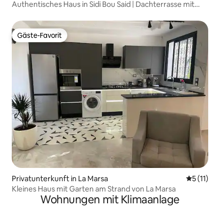
Authentisches Haus in Sidi Bou Said | Dachterrasse mit
Meerblick
Gäste-Favorit
Gäste-Favorit
Privatunterkunft in La Marsa
Durchschn
5 (11)
Kleines Haus mit Garten am Strand von La Marsa
Wohnungen mit Klimaanlage