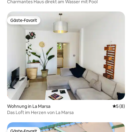
Charmantes Haus direkt am Wasser mit Pool
Gäste-Favorit
Gäste-Favorit
Wohnung in La Marsa
Durchschn
5 (8)
Das Loft im Herzen von La Marsa
Gäste-Favorit