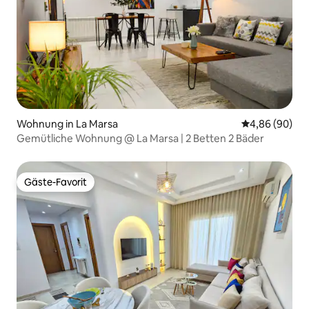
Wohnung in La Marsa
Durchschnittl
4,86 (90)
Gemütliche Wohnung @ La Marsa | 2 Betten 2 Bäder
Gäste-Favorit
Gäste-Favorit