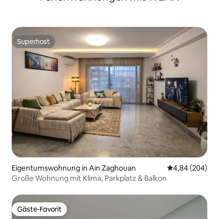
Superhost
Superhost
Eigentumswohnung in Ain Zaghouan
Durchschnittli
4,84 (204)
Große Wohnung mit Klima, Parkplatz & Balkon
Gäste-Favorit
Gäste-Favorit