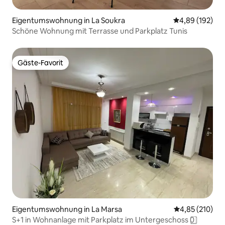
Eigentumswohnung in La Soukra
Durchschnittli
4,89 (192)
Schöne Wohnung mit Terrasse und Parkplatz Tunis
Gäste-Favorit
Gäste-Favorit
Eigentumswohnung in La Marsa
Durchschnittl
4,85 (210)
S+1 in Wohnanlage mit Parkplatz im Untergeschoss 0️ ⃣