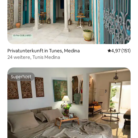
Privatunterkunft in Tunes, Medina
Durchschnittl
4,97 (151)
24 weitere, Tunis Medina
Superhost
Superhost