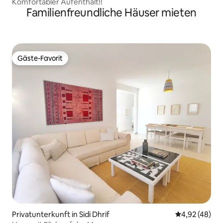
Komfortabler Aufenthalt!!
Familienfreundliche Häuser mieten
Gäste-Favorit
Gäste-Favorit
Privatunterkunft in Sidi Dhrif
Durchschnittl
4,92 (48)