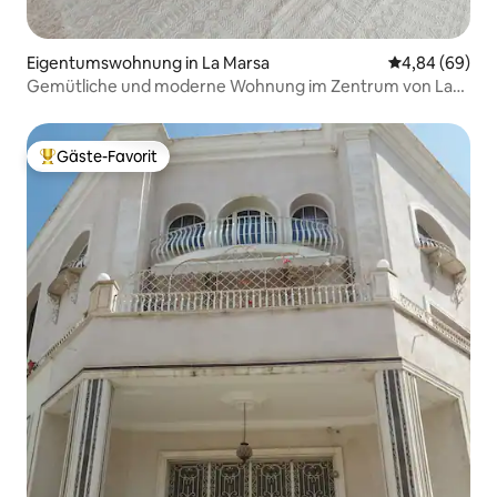
Eigentumswohnung in La Marsa
Durchschnittl
4,84 (69)
Gemütliche und moderne Wohnung im Zentrum von La
Marsa.
Gäste-Favorit
Beliebter Gäste-Favorit.