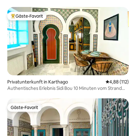
entfernt...
Gäste-Favorit
Beliebter Gäste-Favorit.
Privatunterkunft in Karthago
Durchschnittl
4,88 (112)
Authentisches Erlebnis Sidi Bou 10 Minuten vom Strand
entfernt
Gäste-Favorit
Gäste-Favorit