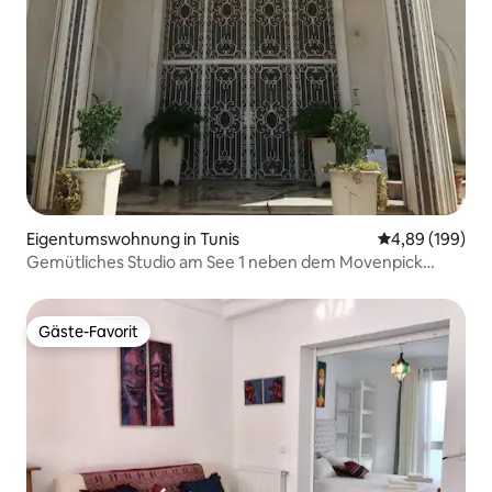
Eigentumswohnung in Tunis
Durchschnittli
4,89 (199)
Gemütliches Studio am See 1 neben dem Movenpick
Hotel.
Gäste-Favorit
Gäste-Favorit