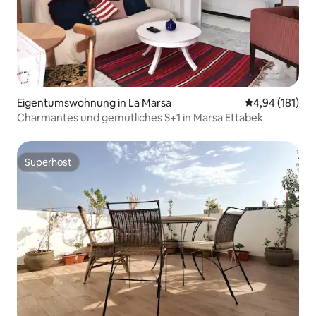
Eigentumswohnung in La Marsa
Durchschnittl
4,94 (181)
Charmantes und gemütliches S+1 in Marsa Ettabek
Superhost
Superhost