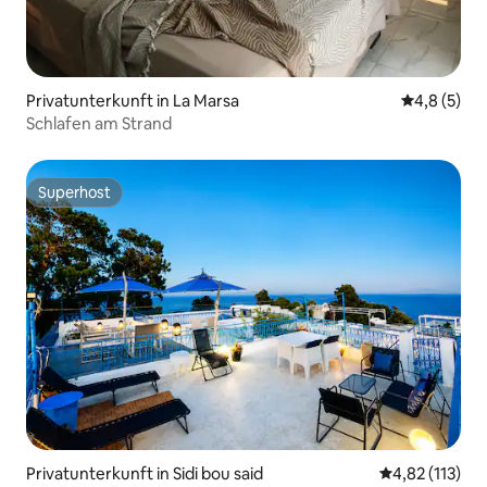
Privatunterkunft in La Marsa
Durchschni
4,8 (5)
Schlafen am Strand
Superhost
Superhost
Privatunterkunft in Sidi bou said
Durchschnittl
4,82 (113)