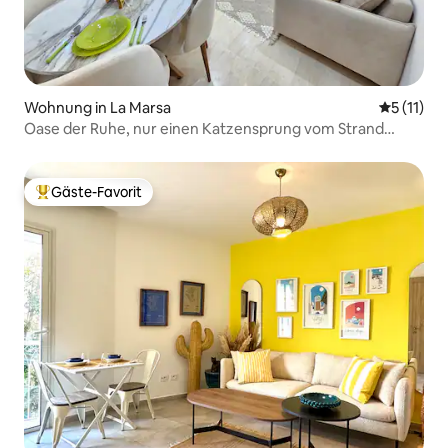
Wohnung in La Marsa
Durchschn
5 (11)
Oase der Ruhe, nur einen Katzensprung vom Strand
entfernt
Gäste-Favorit
Beliebter Gäste-Favorit.