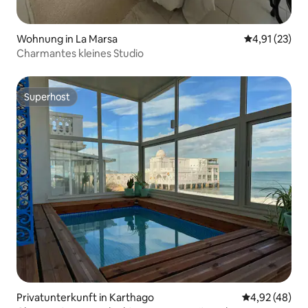
Wohnung in La Marsa
Durchschnitt
4,91 (23)
Charmantes kleines Studio
Superhost
Superhost
Privatunterkunft in Karthago
Durchschnittl
4,92 (48)