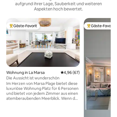
aufgrund ihrer Lage, Sauberkeit und weiteren
Aspekten hoch bewertet.
Gäste-Favorit
Gäste-Favorit
Beliebter Gäste-Favorit.
Beliebter Gäste-F
Wohnung in La Marsa
Durchschnittliche Bewertung: 
4,96 (67)
Die Aussicht ist wunderschön
Im Herzen von Marsa Plage bietet diese
luxuriöse Wohnung Platz für 6 Personen
und bietet von jedem Zimmer aus einen
atemberaubenden Meerblick. Wenn du
nach draußen gehst, bist du auf dem
belebten Hauptboulevard, umgeben
von Geschäften, Restaurants und Cafés.