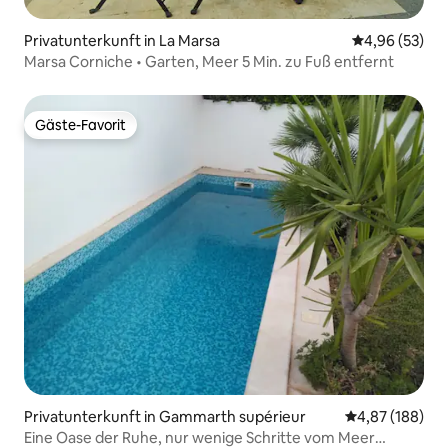
Privatunterkunft in La Marsa
Durchschnittl
4,96 (53)
Marsa Corniche • Garten, Meer 5 Min. zu Fuß entfernt
Gäste-Favorit
Gäste-Favorit
Privatunterkunft in Gammarth supérieur
Durchschnittli
4,87 (188)
Eine Oase der Ruhe, nur wenige Schritte vom Meer