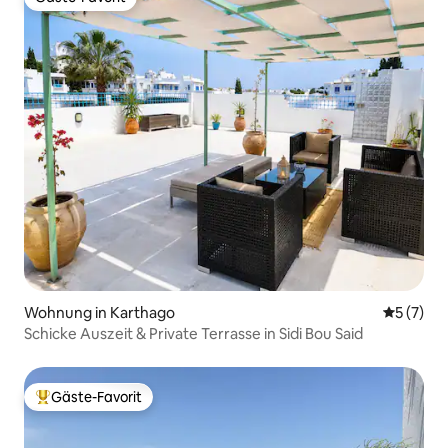
Gäste-Favorit
Wohnung in Karthago
Durchsch
5 (7)
Schicke Auszeit & Private Terrasse in Sidi Bou Said
Gäste-Favorit
Beliebter Gäste-Favorit.