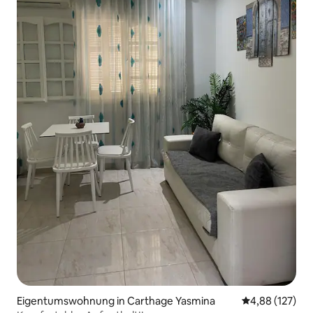
Eigentumswohnung in Carthage Yasmina
Durchschnittl
4,88 (127)