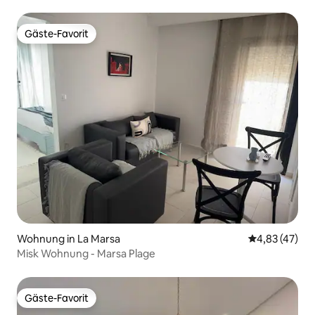
entfernt
Gäste-Favorit
Gäste-Favorit
Wohnung in La Marsa
Durchschnitt
4,83 (47)
Misk Wohnung - Marsa Plage
Gäste-Favorit
Gäste-Favorit