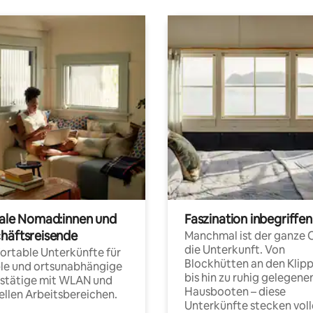
tale Nomad:innen und
Faszination inbegriffen
häftsreisende
Manchmal ist der ganze 
die Unterkunft. Von
rtable Unterkünfte für
Blockhütten an den Klip
ble und ortsunabhängige
bis hin zu ruhig gelegene
fstätige mit WLAN und
Hausbooten – diese
ellen Arbeitsbereichen.
Unterkünfte stecken voll