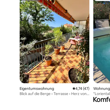
Eigentumswohnung
Durchschnittliche Be
4,74 (47)
Wohnung
Blick auf die Berge • Terrasse • Herz von
"Loriental
Komfo
Céret 2 Schlafzimmer
Umgebu