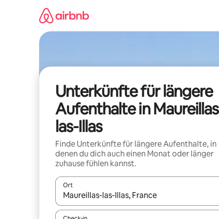
Zu
Inhalten
springen
Unterkünfte für längere
Aufenthalte in Maureillas
las-Illas
Finde Unterkünfte für längere Aufenthalte, in
denen du dich auch einen Monat oder länger
zuhause fühlen kannst.
Ort
Wenn Ergebnisse verfügbar sind, navigiere mit d
Check-in