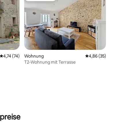
Durchschnittliche Bewertung: 4,74 von 5, 74 Bewertungen
4,74 (74)
Wohnung
Durchschnittliche Be
4,86 (35)
T2-Wohnung mit Terrasse
11 Bewertungen
preise