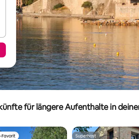
ünfte für längere Aufenthalte in dein
-Favorit
Superhost
r Gäste-Favorit.
Superhost