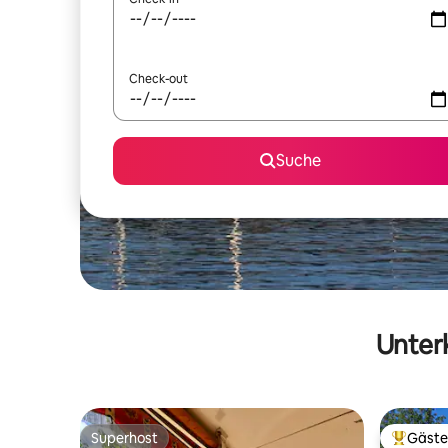
Check-out
Suche
Unterk
Superhost
Gäste
Superhost
Beliebte