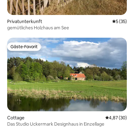
Privatunterkunft
Durchschn
5 (35)
gemütliches Holzhaus am See
Gäste-Favorit
Gäste-Favorit
Cottage
Durchschnittl
4,87 (30)
Das Studio Uckermark Designhaus in Einzellage