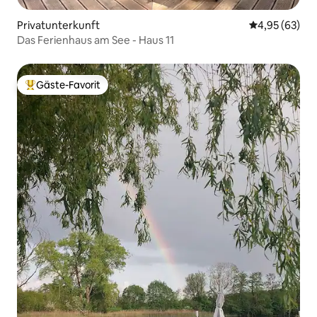
Privatunterkunft
Durchschnittl
4,95 (63)
Das Ferienhaus am See - Haus 11
Gäste-Favorit
Beliebter Gäste-Favorit.