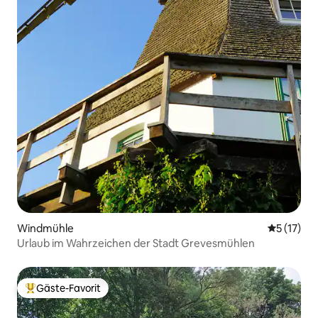
Windmühle
Durchschn
5 (17)
Urlaub im Wahrzeichen der Stadt Grevesmühlen
Gäste-Favorit
Beliebter Gäste-Favorit.