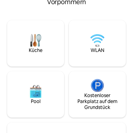
Vorpommern
Natur, genießt D
Von der Terrasse und durch die
zweit – fernab vom
bodenverglasten Fenster blickst du weit
Sonnenuntergäng
übers Feld und kannst Rehe, Hasen und
schlafe unter ein
Störche beobachten. Der Kamin schafft
Sternenhimmel ein
an kalten Tagen Atmosphäre, die
Naturerlebnis in 
Infrarotheizung sorgt für Komfort. Ideal
Vorpommern.
zum Entschleunigen.
Küche
WLAN
Kostenloser
Pool
Parkplatz auf dem
Grundstück