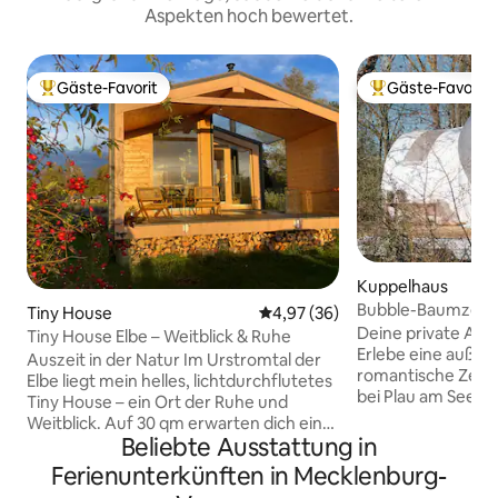
Aspekten hoch bewertet.
Gäste-Favorit
Gäste-Favorit
Beliebter Gäste-Favorit.
Beliebter Gäste-F
Kuppelhaus
Bubble-Baumzelt i
Tiny House
Durchschnittliche Bewertung: 
4,97 (36)
Deine private Aus
Tiny House Elbe – Weitblick & Ruhe
Erlebe eine außer
Auszeit in der Natur Im Urstromtal der
romantische Zeit 
Elbe liegt mein helles, lichtdurchflutetes
bei Plau am See – 
Tiny House – ein Ort der Ruhe und
Ruhe und Erholun
Weitblick. Auf 30 qm erwarten dich ein
verschmelzen. Dei
Beliebte Ausstattung in
Schlafzimmer mit Doppelbett, ein
Tent mit eigenem
modernes Bad mit Regendusche sowie
Ferienunterkünften in Mecklenburg-
ganz allein Dir. 
ein offener Wohnbereich mit Küche.