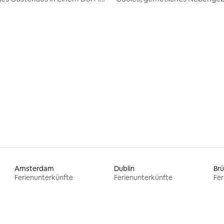
 von Cambridge
Hauxton
Amsterdam
Dublin
Brü
Ferienunterkünfte
Ferienunterkünfte
Fer