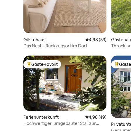
Gästehaus
Durchschnittliche Bew
4,98 (53)
Gästehau
Das Nest – Rückzugsort im Dorf
Throcking
Gäste-Favorit
Gäste
Beliebter Gäste-Favorit.
Beliebte
Ferienunterkunft
Durchschnittliche Bew
4,98 (49)
Hochwertiger, umgebauter Stall zur
Privatunt
Selbstverpflegung (Chino)
Geräumige