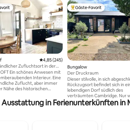
vorit
Gäste-Favorit
vorit
Beliebter Gäste-Favorit.
rtung: 4,93 von 5, 218 Bewertungen
f
Durchschnittliche Bewertung: 4,85 von 5, 2
4,85 (245)
 ländlicher Zufluchtsort in der
Bungalow
 Cambridge
 Anwesen mit
Der Druckraum
mberaubenden Interieur. Eine
Dieser stilvolle, in sich abgesc
ländliche Zuflucht, aber immer
Rückzugsort befindet sich in e
er Nähe des historischen
lebendigen Dorf südlich des
ege und
verträumten Cambridge. Nur 
ussicht. Beobachte den
 Ausstattung in Ferienunterkünften in
Gehminuten von lokalen Pubs,
tergang bequem von einem
Restaurants, Cafés, Kunstzent
esterfield-Sofa aus durch ein
Supermärkten, Apotheken, Bib
anoramafenster, während das
und Delikatessen entfernt. Sehr gute
stert! Ein großartiges
Anbindung über Radwege nac
s Pub UND ein authentisches
Cambridge und in die Umgebu