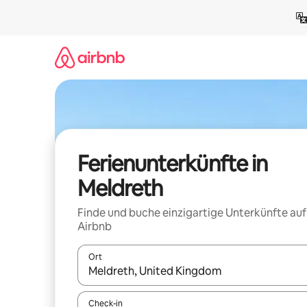
Zu
Inhalten
springen
Ferienunterkünfte in
Meldreth
Finde und buche einzigartige Unterkünfte auf
Airbnb
Ort
Wenn Ergebnisse verfügbar sind, navigiere mit d
Check-in