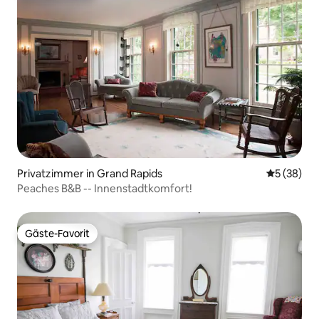
Privatzimmer in Grand Rapids
Durchschni
5 (38)
Peaches B&B -- Innenstadtkomfort!
Gäste-Favorit
Gäste-Favorit