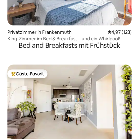
Privatzimmer in Frankenmuth
Durchschnittl
4,97 (123)
King-Zimmer im Bed & Breakfast – und ein Whirlpool!
Bed and Breakfasts mit Frühstück
Gäste-Favorit
Beliebter Gäste-Favorit.