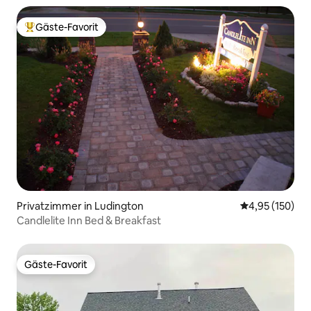
Gäste-Favorit
Beliebter Gäste-Favorit.
Privatzimmer in Ludington
Durchschnittl
4,95 (150)
Candlelite Inn Bed & Breakfast
Gäste-Favorit
Gäste-Favorit