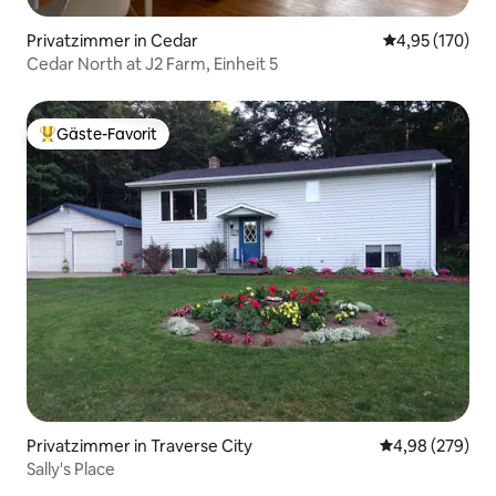
Privatzimmer in Cedar
Durchschnittl
4,95 (170)
Cedar North at J2 Farm, Einheit 5
Gäste-Favorit
Beliebter Gäste-Favorit.
Privatzimmer in Traverse City
Durchschnittli
4,98 (279)
Sally's Place