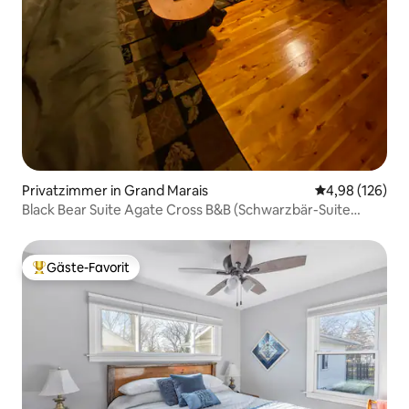
Privatzimmer in Grand Marais
Durchschnittli
4,98 (126)
Black Bear Suite Agate Cross B&B (Schwarzbär-Suite
Agate Cross B&B)
Gäste-Favorit
Beliebter Gäste-Favorit.