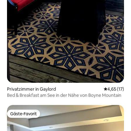
Privatzimmer in Gaylord
Durchschnitt
4,65 (17)
Bed & Breakfast am See in der Nähe von Boyne Mountain
Gäste-Favorit
Gäste-Favorit