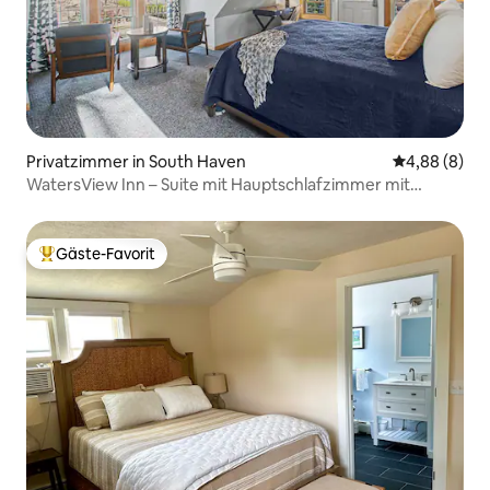
Privatzimmer in South Haven
Durchschnitt
4,88 (8)
WatersView Inn – Suite mit Hauptschlafzimmer mit
Kingsize-Bett und 2 Schlafzimmern mit je 2 Einzelbetten
Gäste-Favorit
Beliebter Gäste-Favorit.