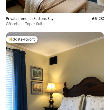
Privatzimmer in Suttons Bay
Durchschni
5 (28)
Gästehaus Topaz Suite
Gäste-Favorit
Beliebter Gäste-Favorit.