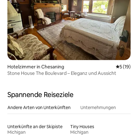
Hotelzimmer in Chesaning
Durchschn
5 (19)
Stone House The Boulevard – Eleganz und Aussicht
Spannende Reiseziele
Andere Arten von Unterkünften
Unternehmungen
Unterkünfte an der Skipiste
Tiny Houses
Michigan
Michigan