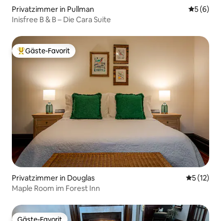
Privatzimmer in Pullman
Durchschn
5 (6)
Inisfree B & B – Die Cara Suite
Gäste-Favorit
Beliebter Gäste-Favorit.
Privatzimmer in Douglas
Durchschn
5 (12)
Maple Room im Forest Inn
Gäste-Favorit