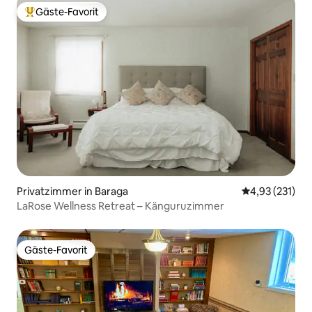
Gäste-Favorit
Beliebter Gäste-Favorit.
Privatzimmer in Baraga
Durchschnittl
4,93 (231)
LaRose Wellness Retreat – Känguruzimmer
Gäste-Favorit
Gäste-Favorit