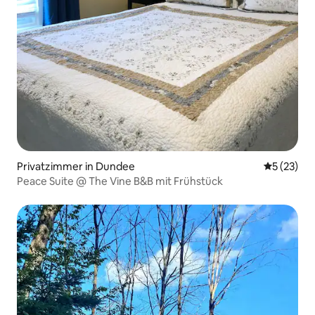
Privatzimmer in Dundee
Durchschn
5 (23)
Peace Suite @ The Vine B&B mit Frühstück