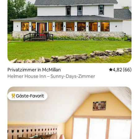
Privatzimmer in McMillan
Durchschnittl
4,82 (66)
Helmer House Inn – Sunny-Days-Zimmer
Gäste-Favorit
Beliebter Gäste-Favorit.