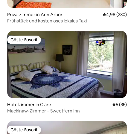
Privatzimmer in Ann Arbor
Durchschnittli
4,98 (230)
Frühstück und kostenloses lokales Taxi
Gäste-Favorit
Gäste-Favorit
Hotelzimmer in Clare
Durchschn
5 (35)
Mackinaw-Zimmer – Sweetfern Inn
Gäste-Favorit
Gäste-Favorit