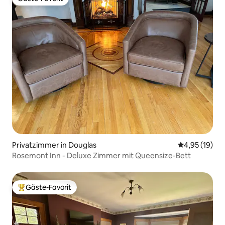
Gäste-Favorit
Privatzimmer in Douglas
Durchschnitt
4,95 (19)
Rosemont Inn - Deluxe Zimmer mit Queensize-Bett
Gäste-Favorit
Beliebter Gäste-Favorit.