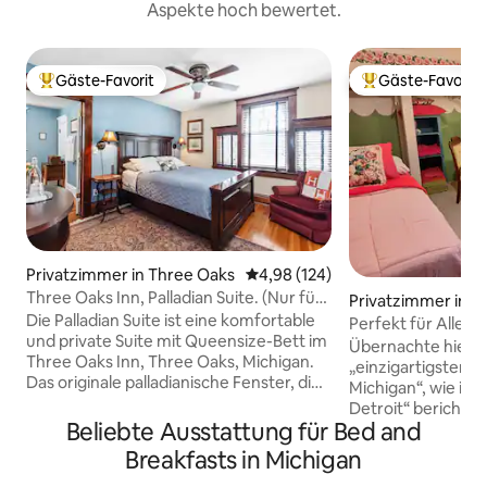
Aspekte hoch bewertet.
Gäste-Favorit
Gäste-Favorit
Beliebter Gäste-Favorit.
Beliebter Gäste-F
Privatzimmer in Three Oaks
Durchschnittliche Bewertung: 4
4,98 (124)
Three Oaks Inn, Palladian Suite. (Nur für
Privatzimmer in S
Erwachsene)
Die Palladian Suite ist eine komfortable
Perfekt für Allein
und private Suite mit Queensize-Bett im
Wackadoodle Art 
Übernachte hier – 
Three Oaks Inn, Three Oaks, Michigan.
„einzigartigsten U
Das originale palladianische Fenster, die
Michigan“, wie im
Zierleisten und die Douglasienböden
Detroit“ berichtet
bestimmen den Charakter dieses
Beliebte Ausstattung für Bed and
Minikühlschrank, 
Privatzimmers mit originalen
separates Badez
Breakfasts in Michigan
Kunstwerken, einem handgeknüpften
im Zimmer. (Bett 
Seidenteppich, einem Polstersessel,