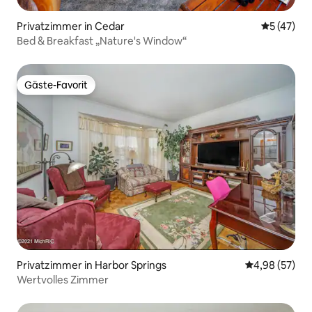
Privatzimmer in Cedar
Durchschn
5 (47)
Bed & Breakfast „Nature's Window“
Gäste-Favorit
Gäste-Favorit
Privatzimmer in Harbor Springs
Durchschnittl
4,98 (57)
Wertvolles Zimmer