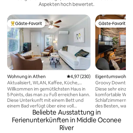
Aspekten hoch bewertet.
Gäste-Favorit
Gäste-Favorit
Beliebter Gäste-Favorit.
Gäste-Favorit
Wohnung in Athen
Durchschnittliche Bewertung: 4
4,97 (230)
Eigentumswohnun
n
Aktualisiert, WLAN, Kaffee, Küche,
Groovy Downtow
bequemes Bett
Eigentumswohnu
Willkommen im gemütlichsten Haus in
Diese sehr einziga
5 Points, das man zu Fuß erreichen kann.
komfortable Wohn
Diese Unterkunft mit einem Bett und
Schlafzimmern bef
einem Bad verfügt über eine voll
des Besten, was A
Beliebte Ausstattung in
ausgestattete Küche und lädt zum
Nur einen Block 
Reinkuscheln und Lesen eines Buches
Georgia Theater 
Ferienunterkünften in Middle Oconee
ein, während du durch das große
Gehminuten von al
River
Fenster die Nachbarschaft überblickst.
entfernt, einschli