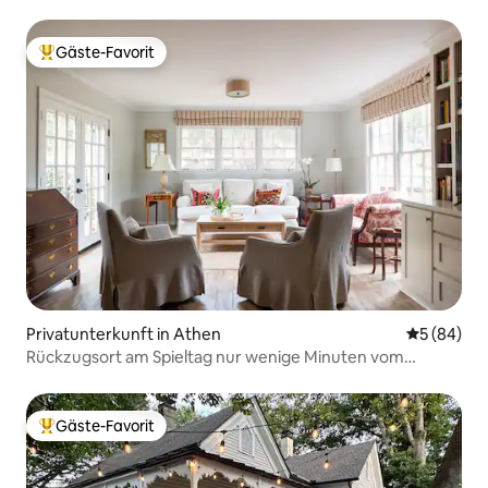
Stadt
Gäste-Favorit
Beliebter Gäste-Favorit.
Privatunterkunft in Athen
Durchschni
5 (84)
Rückzugsort am Spieltag nur wenige Minuten vom
Stadion entfernt!
Gäste-Favorit
Beliebter Gäste-Favorit.