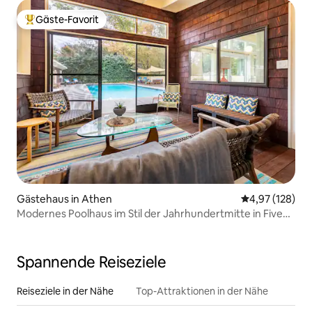
Gäste-Favorit
Beliebter Gäste-Favorit.
Gästehaus in Athen
Durchschnittl
4,97 (128)
Modernes Poolhaus im Stil der Jahrhundertmitte in Five
Points
Spannende Reiseziele
Reiseziele in der Nähe
Top-Attraktionen in der Nähe