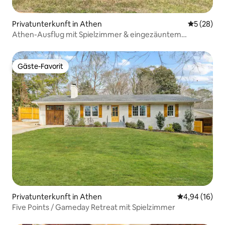
Privatunterkunft in Athen
Durchschni
5 (28)
Athen-Ausflug mit Spielzimmer & eingezäuntem
Hinterhof
Gäste-Favorit
Gäste-Favorit
Privatunterkunft in Athen
Durchschnitt
4,94 (16)
Five Points / Gameday Retreat mit Spielzimmer