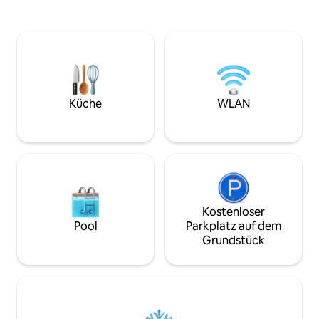
Wenn du es vorziehst, in der Stadt
Einkaufsmöglichke
unterwegs zu sein, kannst du durch die
Das Sanford Stadiu
Straßen des Viertels 5 Points schlendern
kurzen und maler
und dabei all die einzigartigen
Spaziergang dur
historischen Häuser bewundern, oder
entfernt. Das Hotel
du kannst in Richtung des Herzens von
Towers, direkt ge
5 Points spazieren, um Essen,
vom UGAs North 
Unterhaltung und Kultur zu genießen.
weltberühmten Arc
Küche
WLAN
Nur 5 Gehminuten zum Foley Field und
von Athen wirst d
zur Butts Mehre Heritage Hall und unter
finden.
Kostenloser
Pool
Parkplatz auf dem
Grundstück