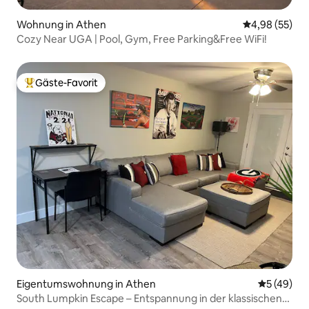
Wohnung in Athen
Durchschnittl
4,98 (55)
Cozy Near UGA | Pool, Gym, Free Parking&Free WiFi!
Gäste-Favorit
Beliebter Gäste-Favorit.
Eigentumswohnung in Athen
Durchschni
5 (49)
South Lumpkin Escape – Entspannung in der klassischen