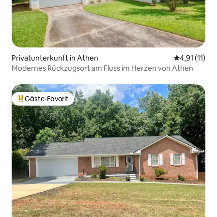
Privatunterkunft in Athen
Durchschnitt
4,91 (11)
Modernes Rückzugsort am Fluss im Herzen von Athen
Gäste-Favorit
Beliebter Gäste-Favorit.