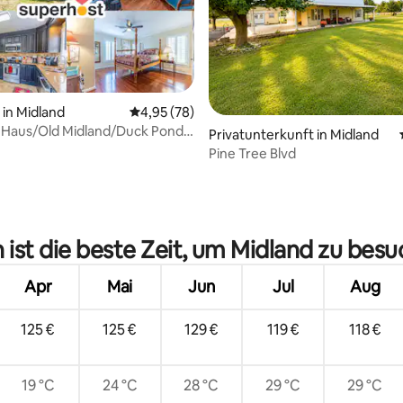
in Midland
Durchschnittliche Bewertung: 4,95 von 5, 
4,95 (78)
 Haus/Old Midland/Duck Pond
ertung: 4,96 von 5, 84 Bewertungen
Privatunterkunft in Midland
Pine Tree Blvd
ist die beste Zeit, um Midland zu bes
Apr
Mai
Jun
Jul
Aug
125 €
125 €
129 €
119 €
118 €
19 °C
24 °C
28 °C
29 °C
29 °C