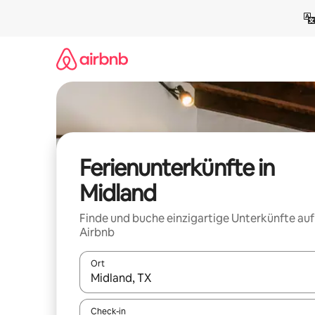
Zu
Inhalten
springen
Ferienunterkünfte in
Midland
Finde und buche einzigartige Unterkünfte auf
Airbnb
Ort
Wenn Ergebnisse verfügbar sind, navigiere mit d
Check-in