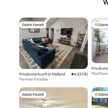
W
Gäste-Favorit
Gäste
Gäste-Favorit
Beliebte
Privatunt
Mayflower
Privatunterkunft in Midland
Durchschnittliche Be
4,93 (15)
Familien 
Permian Paradise
Gäste-Favorit
Gäste
Gäste-Favorit
Beliebte