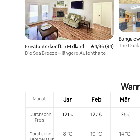
Bungalow 
The Duck
Privatunterkunft in Midland
Durchschnittliche Bew
4,96 (84)
Location
Die Sea Breeze – längere Aufenthalte
Wann 
Monat
Jan
Feb
Mär
121 €
127 €
125 €
Durchschn.
Preis
8 °C
10 °C
14 °C
Durchschn.
Temperatur