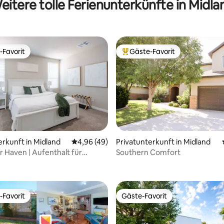
eitere tolle Ferienunterkünfte in Midla
-Favorit
Gäste-Favorit
r Gäste-Favorit.
Beliebter Gäste-Favorit.
erkunft in Midland
Durchschnittliche Bewertung: 4,96 von 5, 
4,96 (49)
Privatunterkunft in Midland
 Haven | Aufenthalt für
Southern Comfort
wertung: 4,93 von 5, 15 Bewertungen
& Geschäftsreisende
-Favorit
Gäste-Favorit
r Gäste-Favorit.
Gäste-Favorit