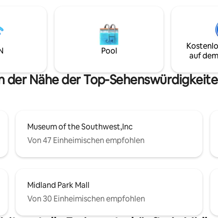
lungsvorhängen und einem
PRÜFEN **
Bett. Ideal für Geschäftsreisen
stätige, die viel unterwegs
Kostenlo
N
Pool
auf dem
in der Nähe der Top-Sehenswürdigkeite
Museum of the Southwest,Inc
Von 47 Einheimischen empfohlen
Midland Park Mall
Von 30 Einheimischen empfohlen