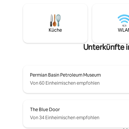
oder einen Wochenendausflug hier bist,
Verdunke
du wirst den Unterschied spüren, sobald
Kingsize-
du hereinkommst. Innen: eine voll
und Beruf
ausgestattete Küche, ein komfortables
sind.
Queensize-Bett, hochwertige
Bettwäsche und eine riesige ebenerdige
Küche
WLA
Dusche. Hell, modern, durchweg mit
warmen Akzenten. Direkt auf der
anderen Straßenseite befindet sich ein
Unterkünfte 
schöner Spazierpark, der sich perfekt
zum Entspannen eignet.
Permian Basin Petroleum Museum
Von 60 Einheimischen empfohlen
The Blue Door
Von 34 Einheimischen empfohlen