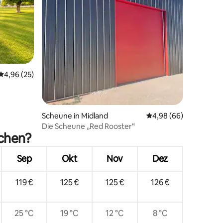
78 Bewertungen
Durchschnittliche Bewertung: 4,96 von 5, 25 Bewertungen
4,96 (25)
Scheune in Midland
Durchschnittliche Be
4,98 (66)
Die Scheune „Red Rooster“
uchen?
Sep
Okt
Nov
Dez
119 €
125 €
125 €
126 €
25 °C
19 °C
12 °C
8 °C