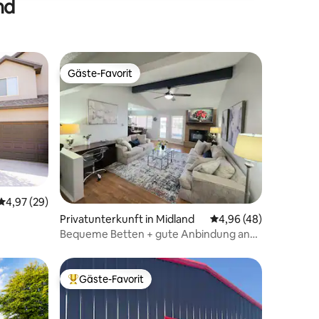
nd
Gäste-Favorit
Gäste-Favorit
49 Bewertungen
Durchschnittliche Bewertung: 4,97 von 5, 29 Bewertungen
4,97 (29)
Privatunterkunft in Midland
Durchschnittliche Be
4,96 (48)
Bequeme Betten + gute Anbindung an
die Stadt + geräumig + Snacks
Gäste-Favorit
Beliebter Gäste-Favorit.