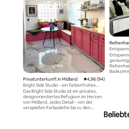
Reihenhau
Entspannu
Entspanne
geräumig
Reihenhau
Badezimm
Viertel Cr
Privatunterkunft in Midland
Durchschnittliche Bew
4,96 (94)
einfache
Bright Side Studio – ein farbenfrohes
wenige Mi
Refugium in Midland
Das Bright Side Studio ist ein privates,
Street/St
designorientiertes Refugium im Herzen
Restauran
von Midland. Jedes Detail – von der
Entspanne
verspielten Farbpalette bis zu den
unseren 
Beliebt
sorgfältig ausgewählten Oberflächen –
Mit einem
wurde von Hand ausgewählt. Ganz
Highspeed
gleich, ob du für eine Geschäftsreise
ausgesta