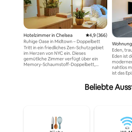
Hotelzimmer in Chelsea
Durchschnittliche Bew
4,9 (366)
Ruhige Oase in Midtown – Doppelbett
Wohnung 
Tritt in ein friedliches Zen-Schutzgebiet
Eden, tr
im Herzen von NYC ein. Dieses
in New Yo
Eden ist d
gemütliche Zimmer verfügt über ein
moderner
Memory-Schaumstoff-Doppelbett,
nahtlos m
einen Schreibtisch, einen Kleiderschrank,
ist das E
ein privates Waschbecken und ein
Bequemlic
sonnendurchflutetes Fenster. Genieße
unglaubli
Beliebte Auss
Pflanzen, natürliches Licht und ruhige
Herzen vo
Atmosphäre. Das gemeinsam genutzte
dein typi
Badezimmer im Flur ist privat und
Bemerken
makellos gehalten. Gäste haben auch
privater 
Zugang zu einem ruhigen Zen-Hinterhof,
Herman Mi
einem Essbereich, gefiltertem Wasser,
Nova Hybr
Kaffee und kostenlosen
Vari Desk
Frühstücksartikeln den ganzen Tag.
Soundsyst
Assistenzhunde mit entsprechenden