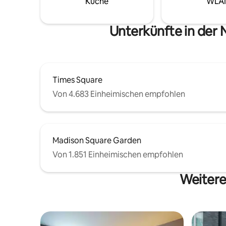
Küche
WLA
Decken-Li
Dokumenten sind erlaubt!
Sub-Zero
Unterkünfte in der
Times Square
Von 4.683 Einheimischen empfohlen
Madison Square Garden
Von 1.851 Einheimischen empfohlen
Weitere