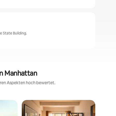
 State Building.
wn Manhattan
teren Aspekten hoch bewertet.
Wohnung
Gäste-F
Gäste-F
Privater 
Sauna, G