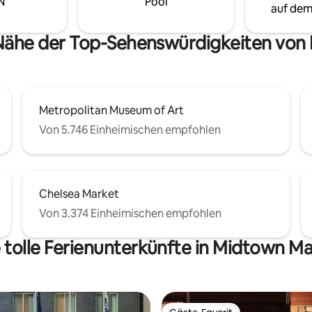
N
Pool
chttherapie-Dusche, Viking &
Gebäudes im dritten Stock für 
auf dem
 Küchengeräte
komplettes, verjüngendes Erleb
 Nähe der Top-Sehenswürdigkeiten vo
Metropolitan Museum of Art
Von 5.746 Einheimischen empfohlen
Chelsea Market
Von 3.374 Einheimischen empfohlen
 tolle Ferienunterkünfte in Midtown M