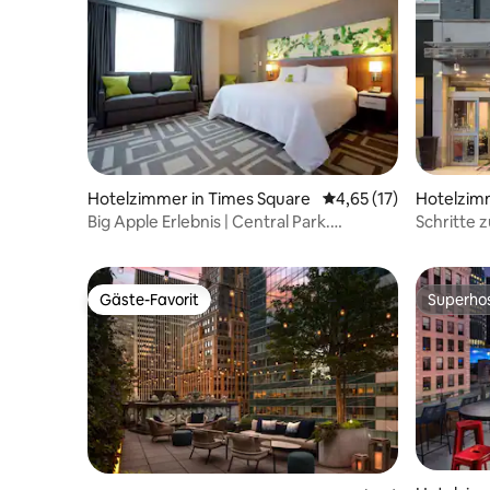
Hotelzimmer in Times Square
Durchschnittliche Be
4,65 (17)
Hotelzim
Manhatta
Big Apple Erlebnis | Central Park.
Schritte 
Fitnessstudio
Frühstück
Gäste-Favorit
Superho
Gäste-Favorit
Superho