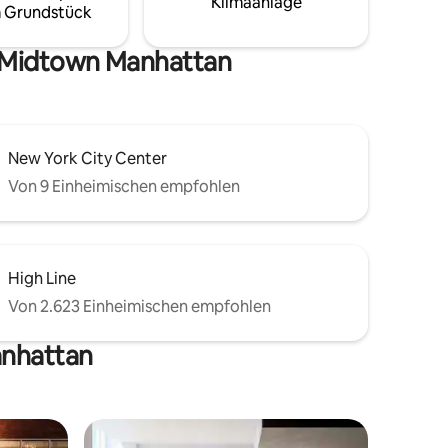
Klimaanlage
ein
 Grundstück
in NYC. Buche jetzt und erlebe das
nis.
Quintessenzerlebnis im West Village!
n Midtown Manhattan
New York City Center
Von 9 Einheimischen empfohlen
High Line
Von 2.623 Einheimischen empfohlen
anhattan