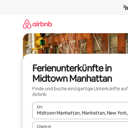
Zu
Inhalten
springen
Ferienunterkünfte in
Midtown Manhattan
Finde und buche einzigartige Unterkünfte auf
Airbnb
Ort
Wenn Ergebnisse verfügbar sind, navigiere mit d
Check-in