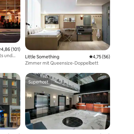
urchschnittliche Bewertung: 4,86 von 5, 101 Bewertungen
4,86 (101)
40 Bewertungen
ts und
Little Something
Durchschnittliche Be
4,75 (56)
s
Zimmer mit Queensize-Doppelbett
Superhost
Superhost