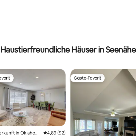
rtung: 4,87 von 5, 158 Bewertungen
Haustierfreundliche Häuser in Seenähe
vorit
Gäste-Favorit
vorit
Gäste-Favorit
erkunft in Oklahom
Durchschnittliche Bewertung: 4,89 von 5, 
4,89 (92)