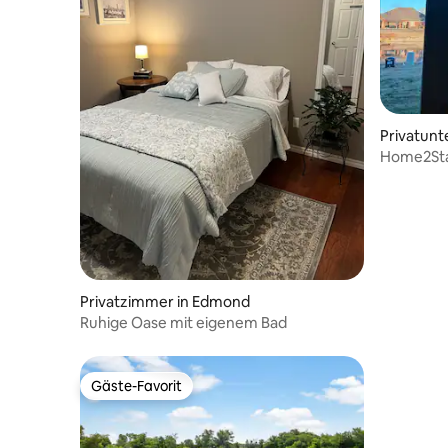
Privatunt
klahoma C
Home2Sta
Privatzimmer in Edmond
Ruhige Oase mit eigenem Bad
Gäste-Favorit
Gäste-Favorit