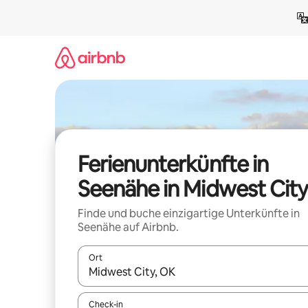
Zu
Inhalten
springen
Ferienunterkünfte in
Seenähe in Midwest City
Finde und buche einzigartige Unterkünfte in
Seenähe auf Airbnb.
Ort
Wenn Ergebnisse verfügbar sind, navigiere mit d
Check-in