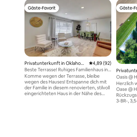
Gäste-Favorit
Gäste-Fa
Gäste-Favorit
Gäste-Fa
Privatunterkunft in Oklahom
Durchschnittliche Bew
4,89 (92)
a City
Beste Terrasse! Ruhiges Familienhaus in
Privatunt
der Nähe des Hefner-Sees
Komme wegen der Terrasse, bleibe
a City
Oasis @ H
wegen des Hauses! Entspanne dich mit
Messegel
Herzlich 
der Familie in diesem renovierten, stilvoll
Oase @ He
eingerichteten Haus in der Nähe des
Rückzugso
Hefner-Sees und von Wilshire im besten
3-BR-, 3,
Teil von Oklahoma City! Du bist nur
einem ge
wenige Minuten von Nichols Hills, Whole
einer kla
Foods, Lake Hefner (und dem Park!) und
Unterhal
nur 15 Minuten von der Innenstadt von
offenen B
Oklahoma City entfernt, während du
mit schön
gleichzeitig in einem sicheren, privaten
zum Ents