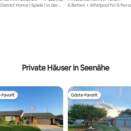
District Home | Spiele | In der
6 Betten + Whirlpool für 6 Per
Innenstadt
Feuerstelle + Kingsize-Bett
Private Häuser in Seenähe
-Favorit
Gäste-Favorit
r Gäste-Favorit.
Gäste-Favorit