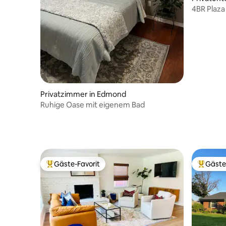
City
4BR Plaza 
Nähe der 
Privatzimmer in Edmond
Ruhige Oase mit eigenem Bad
Gäste-Favorit
Gäste
Beliebter Gäste-Favorit.
Beliebte