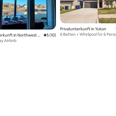
Privatunterkunft in Yukon
6 Betten + Whirlpool für 6 Per
erkunft in Northwest O
Durchschnittliche Bewertung: 5 von 5, 
5 (10)
Feuerstelle + Kingsize-Bett
ity
y Airbnb