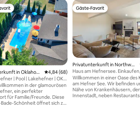
vorit
Gäste-Favorit
vorit
Gäste-Favorit
ertung: 4,89 von 5, 92 Bewertungen
Privatunterkunft in Northwes
t Oklahoma City
Haus am Hefnersee. Einkaufen
erkunft in Oklahom
Durchschnittliche Bewertung: 4,84 von 5, 
4,84 (68)
Wanderweg, Restaurant.
Willkommen in einer Oase des
efner | Pool | Lakehefner | OKC
am Hefner See. Wir befinden un
ände |
willkommen in der glamourösen
Nähe von Krankenhäusern, der
fner, ein perfekter
Innenstadt, neben Restaurant
rt für Familie/Freunde. Diese
Hefner See und vielen
5-Bade-Schönheit öffnet sich zu
Einkaufsmöglichkeiten. Es gibt zwei
mütlichen Wohnzimmer mit
Wanderwege, einen direkt hin
ssischen Essecke, einem
Hinterhofzaun und den anderen
tungsbereich mit einem
Meter vom Hinterhof entfernt
lick auf den strahlenden Pool
führt einmal komplett um den 
en Bäumen, die sich perfekt
herum. Unsere Unterkunft war
pannen eignen. Die Oase