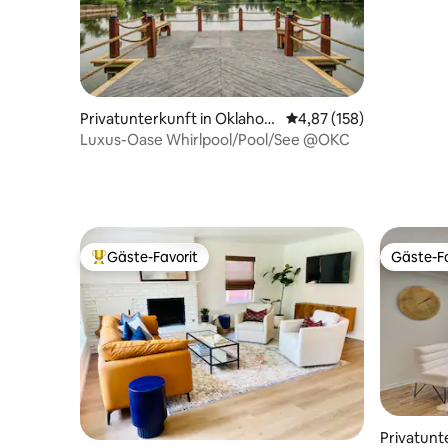
Privatunterkunft in Oklahom
Durchschnittliche Bewe
4,87 (158)
a City
Luxus-Oase Whirlpool/Pool/See @OKC
Gäste-Favorit
Gäste-Fa
Beliebter Gäste-Favorit.
Gäste-Fa
Privatunt