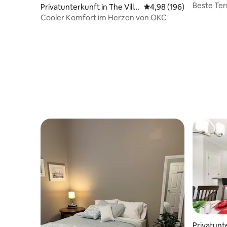
a City
Beste Ter
Privatunterkunft in The Villa
Durchschnittliche Bewe
4,98 (196)
der Nähe
ge
Cooler Komfort im Herzen von OKC
Privatunt