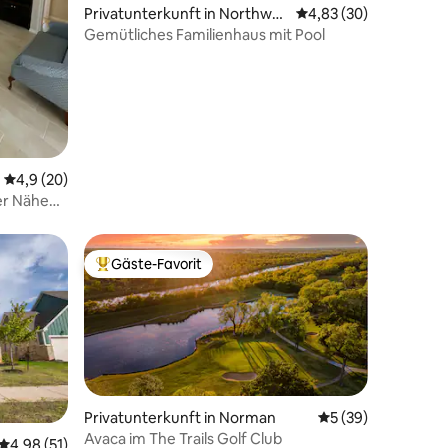
Privatunterkunft in Northwes
Durchschnittliche Be
4,83 (30)
t Oklahoma City
Gemütliches Familienhaus mit Pool
Durchschnittliche Bewertung: 4,9 von 5, 20 Bewertungen
4,9 (20)
er Nähe
Gäste-Favorit
Beliebter Gäste-Favorit.
Privatunterkunft in Norman
Durchschnittliche
5 (39)
Avaca im The Trails Golf Club
13 Bewertungen
Durchschnittliche Bewertung: 4,98 von 5, 51 Bewertungen
4,98 (51)