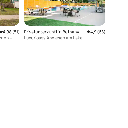
Durchschnittliche Bewertung: 4,98 von 5, 51 Bewertungen
4,98 (51)
Privatunterkunft in Bethany
Durchschnittliche B
4,9 (63)
sonen +
Luxuriöses Anwesen am Lake
10 Bewertungen
Overholser an der Route 66