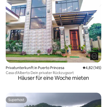
Superhost
Privatunterkunft in Puerto Princesa
Durchschnittl
4,82 (145)
Casa d'Alberto Dein privater Rückzugsort
Häuser für eine Woche mieten
Superhost
Superhost