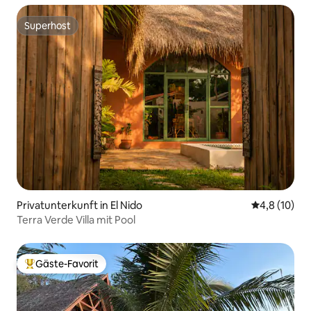
Superhost
Superhost
Privatunterkunft in El Nido
Durchschnit
4,8 (10)
Terra Verde Villa mit Pool
Gäste-Favorit
Beliebter Gäste-Favorit.