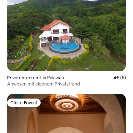
Privatunterkunft in Palawan
Durchschn
5 (6)
Anwesen mit eigenem Privatstrand
Gäste-Favorit
Gäste-Favorit