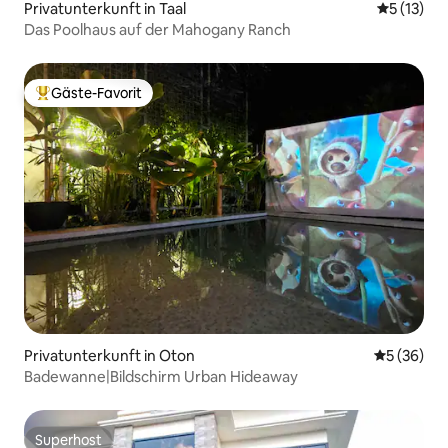
Privatunterkunft in Taal
Durchschn
5 (13)
Das Poolhaus auf der Mahogany Ranch
Gäste-Favorit
Beliebter Gäste-Favorit.
Privatunterkunft in Oton
Durchschni
5 (36)
Badewanne|Bildschirm Urban Hideaway
Superhost