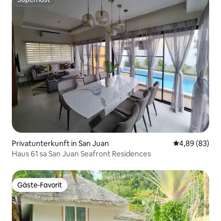
Superhost
Privatunterkunft in San Juan
Durchschnittl
4,89 (83)
Haus 61 sa San Juan Seafront Residences
Gäste-Favorit
Gäste-Favorit