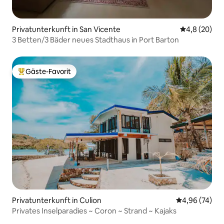
Privatunterkunft in San Vicente
Durchschnitt
4,8 (20)
3 Betten/3 Bäder neues Stadthaus in Port Barton
Gäste-Favorit
Beliebter Gäste-Favorit.
Privatunterkunft in Culion
Durchschnittl
4,96 (74)
Privates Inselparadies ~ Coron ~ Strand ~ Kajaks