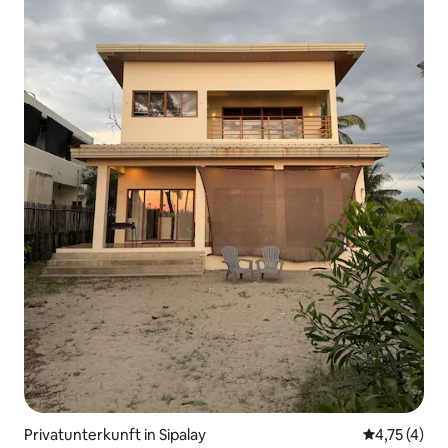
Privatunterkunft in Sipalay
Durchschnit
4,75 (4)