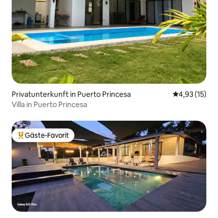
Privatunterkunft in Puerto Princesa
Durchschnitt
4,93 (15)
Villa in Puerto Princesa
Gäste-Favorit
Beliebter Gäste-Favorit.