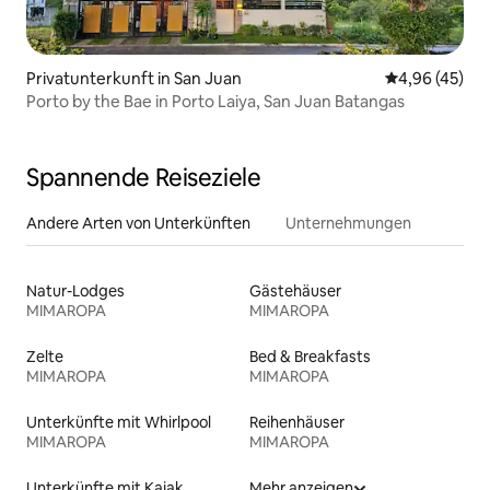
Privatunterkunft in San Juan
Durchschnittl
4,96 (45)
Porto by the Bae in Porto Laiya, San Juan Batangas
Spannende Reiseziele
Andere Arten von Unterkünften
Unternehmungen
Natur-Lodges
Gästehäuser
MIMAROPA
MIMAROPA
Zelte
Bed & Breakfasts
MIMAROPA
MIMAROPA
Unterkünfte mit Whirlpool
Reihenhäuser
MIMAROPA
MIMAROPA
Unterkünfte mit Kajak
Mehr anzeigen