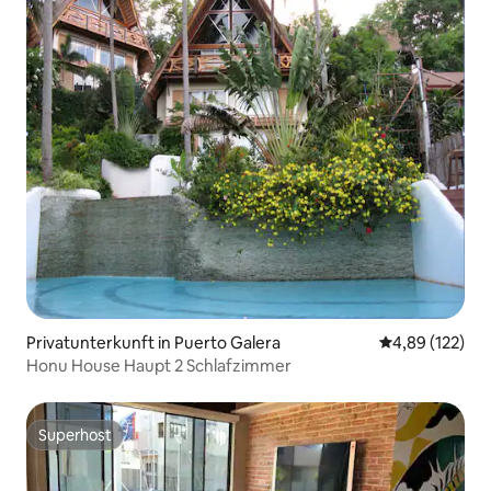
Privatunterkunft in Puerto Galera
Durchschnittl
4,89 (122)
Honu House Haupt 2 Schlafzimmer
Superhost
Superhost