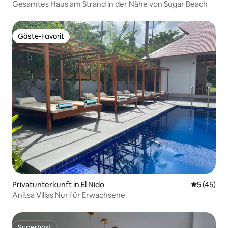
Gesamtes Haus am Strand in der Nähe von Sugar Beach
Gäste-Favorit
Gäste-Favorit
Privatunterkunft in El Nido
Durchschn
5 (45)
Anitsa Villas Nur für Erwachsene
Superhost