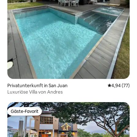
Privatunterkunft in San Juan
Durchschnittl
4,94 (77)
Luxuriöse Villa von Andres
Gäste-Favorit
Gäste-Favorit