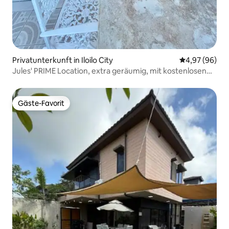
Privatunterkunft in Iloilo City
Durchschnittl
4,97 (96)
Jules' PRIME Location, extra geräumig, mit kostenlosen
Parkplätzen
Gäste-Favorit
Gäste-Favorit