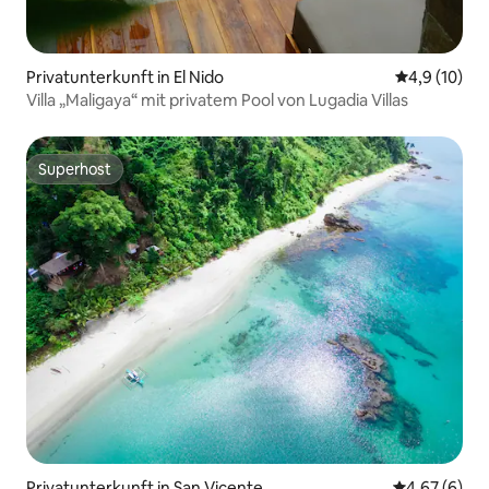
Privatunterkunft in El Nido
Durchschnit
4,9 (10)
Villa „Maligaya“ mit privatem Pool von Lugadia Villas
Superhost
Superhost
Privatunterkunft in San Vicente
Durchschnitt
4,67 (6)