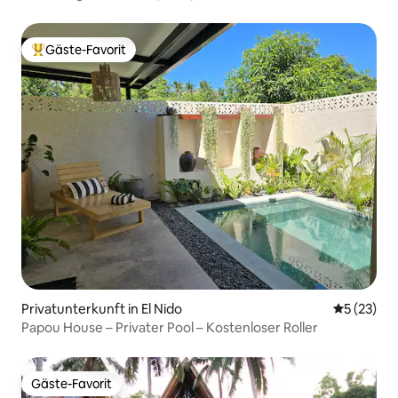
Gäste-Favorit
Beliebter Gäste-Favorit.
Privatunterkunft in El Nido
Durchschn
5 (23)
Papou House – Privater Pool – Kostenloser Roller
Gäste-Favorit
Gäste-Favorit