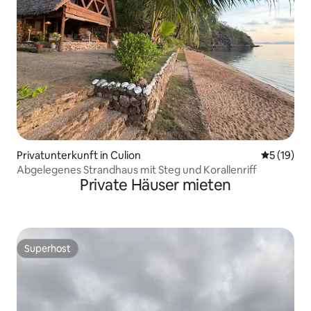
Privatunterkunft in Culion
Durchschn
5 (19)
Abgelegenes Strandhaus mit Steg und Korallenriff
Private Häuser mieten
Superhost
Superhost