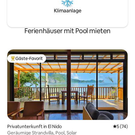
Klimaanlage
Ferienhäuser mit Pool mieten
Gäste-Favorit
Beliebter Gäste-Favorit.
Privatunterkunft in El Nido
Durchschn
5 (74)
Geräumige Strandvilla, Pool, Solar