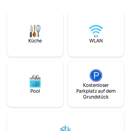
und Genießen des Meerblicks.
Von Vogelgesang 
Schwimmen, schnorcheln und Kajak
Genieße ein kaltes
fahren oder einfach nur ein Buch in den
etwas. Bei deiner 
Hängematten lesen. Wir haben Kajaks
kostenlose Erfris
und Schwimmwesten zum Schwimmen.
zu, wie die Sonne
Alles inklusive und KOSTENLOS zu
versinkt. Die Coconut Villa bietet dir eine
verwenden, aber mit Vorsicht
langsame, schöne 
verwenden. Wir haben auch Zelte, wenn
Küche
WLAN
Ort, an dem deine
du Lust hast, draußen zu campen.
wirklich beginnt.
Bringe Badeschuhe für einen
angenehmen Aufenthalt mit.
Hausmeister vor Ort. KEIN
SWIMMINGPOOL
Kostenloser
Pool
Parkplatz auf dem
Grundstück