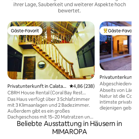
ihrer Lage, Sauberkeit und weiterer Aspekte hoch
bewertet.
Gäste-Favorit
Gäste-Favorit
Gäste-Favorit
Beliebter Gäste-F
Privatunterkunft i
Abgeschiedene Vill
Privatunterkunft in Calatag
Durchschnittliche Bewertung: 4
4,86 (238)
El Nido
Abseits von Lärm 
an
CBRH House Rental (Coral Bay Rest
Natur ist die Cocon
House) direkt am Strand
Das Haus verfügt über 3 Schlafzimmer
intimste private R
mit 3 Klimaanlagen und 2 Badezimmer.
diejenigen gebaut
Außerdem gibt es ein großes
zu fühlen, und nic
Dachgeschoss mit 15–20 Matratzen und
Keine belebten St
Beliebte Ausstattung in Häusern in
Sitzsäcken. Auf einem über 1000
Menschenmassen. 
Quadratmeter großen Grundstück am
MIMAROPA
Menschen, die du l
Korallenstrand. Ein Ort zum Entspannen
gemächliche Rhyt