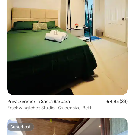
Privatzimmer in Santa Barbara
Durchschnittl
4,95 (39)
Erschwingliches Studio - Queensize-Bett
Superhost
Superhost