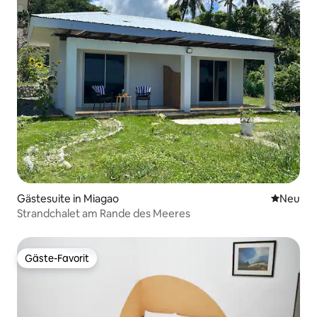
Gästesuite in Miagao
Neue Unt
Neu
Strandchalet am Rande des Meeres
Gäste-Favorit
Gäste-Favorit