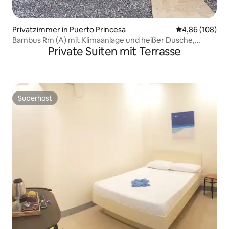
Privatzimmer in Puerto Princesa
Durchschnittli
4,86 (108)
Bambus Rm (A) mit Klimaanlage und heißer Dusche,
Private Suiten mit Terrasse
privater CR
Superhost
Superhost