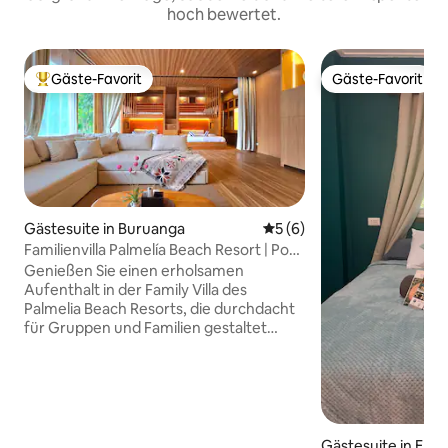
hoch bewertet.
Gäste-Favorit
Gäste-Favorit
Beliebter Gäste-Favorit.
Gäste-Favorit
Gästesuite in Buruanga
Durchschnittliche Bewertu
5 (6)
Familienvilla Palmelía Beach Resort | Pool,
Fitnessraum, Sauna
Genießen Sie einen erholsamen
Aufenthalt in der Family Villa des
Palmelia Beach Resorts, die durchdacht
für Gruppen und Familien gestaltet
wurde. Diese stilvolle Villa mit offenem
Raumkonzept verfügt über moderne
Etagenbetten und komfortable
Schlafplätze und ist für bis zu 13 Gäste
(maximal 15) geeignet. Die Gäste
können die Exklusivität der Villa sowie
Gästesuite in El Ni