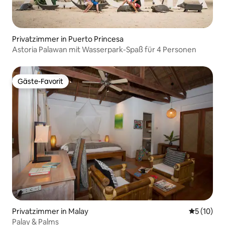
Privatzimmer in Puerto Princesa
Astoria Palawan mit Wasserpark-Spaß für 4 Personen
Gäste-Favorit
Gäste-Favorit
Privatzimmer in Malay
Durchschn
5 (10)
Palay & Palms