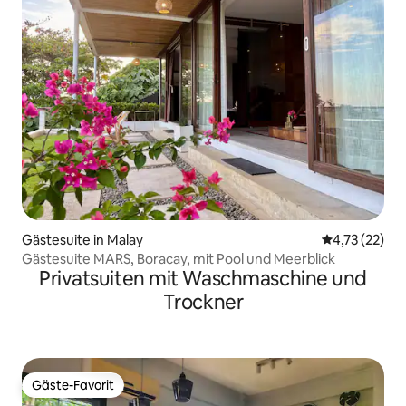
Gästesuite in Malay
Durchschnitt
4,73 (22)
Gästesuite MARS, Boracay, mit Pool und Meerblick
Privatsuiten mit Waschmaschine und
Trockner
Gäste-Favorit
Gäste-Favorit