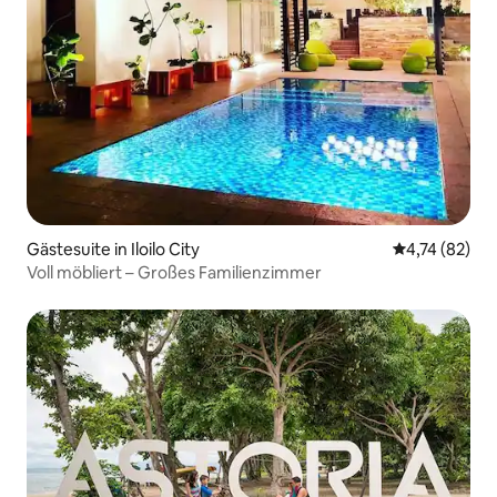
Gästesuite in Iloilo City
Durchschnitt
4,74 (82)
Voll möbliert – Großes Familienzimmer