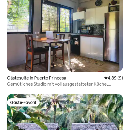
Gästesuite in Puerto Princesa
Durchschnitt
4,89 (9)
Gemütliches Studio mit voll ausgestatteter Küche,
Gartenblick +Starlink
Gäste-Favorit
Gäste-Favorit