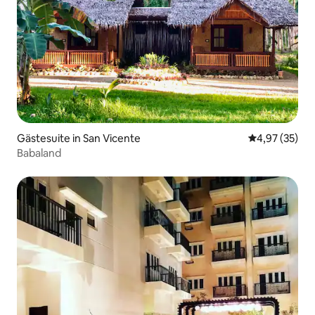
Gästesuite in San Vicente
Durchschnitt
4,97 (35)
Babaland