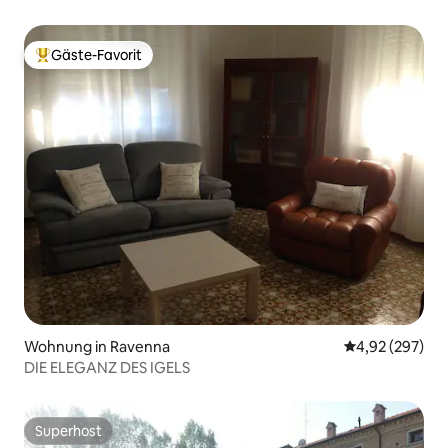
Gäste-Favorit
Beliebter Gäste-Favorit.
Wohnung in Ravenna
Durchschnittli
4,92 (297)
DIE ELEGANZ DES IGELS
Superhost
Superhost