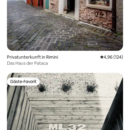
Privatunterkunft in Rimini
Durchschnittli
4,96 (124)
Das Haus der Pataca
Gäste-Favorit
Gäste-Favorit