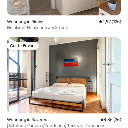
Wohnung in Rimini
Durchschnittl
4,97 (126)
Ein blaues Häuschen am Strand
Gäste-Favorit
Gäste-Favorit
Wohnung in Ravenna
Durchschnittl
4,86 (36)
[Bahnhof/Darsena/Teodorico] Terrazza Teodorico