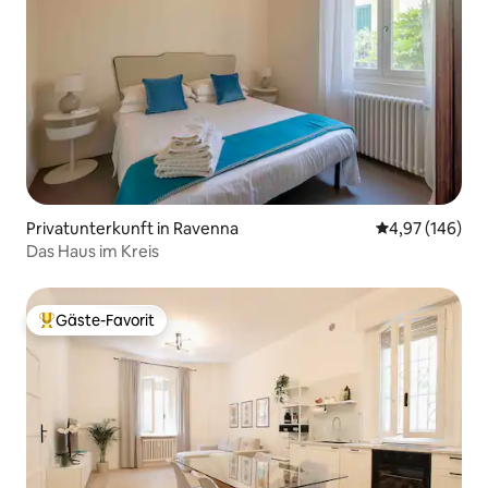
Privatunterkunft in Ravenna
Durchschnittli
4,97 (146)
Das Haus im Kreis
Gäste-Favorit
Beliebter Gäste-Favorit.