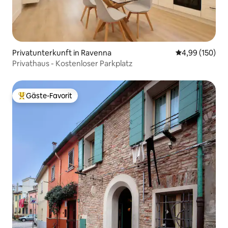
Privatunterkunft in Ravenna
Durchschnittli
4,99 (150)
Privathaus - Kostenloser Parkplatz
Gäste-Favorit
Beliebter Gäste-Favorit.