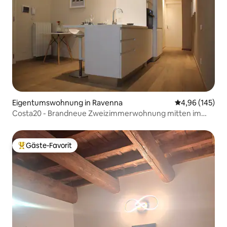
Eigentumswohnung in Ravenna
Durchschnittli
4,96 (145)
Costa20 - Brandneue Zweizimmerwohnung mitten im
Zentrum
Gäste-Favorit
Beliebter Gäste-Favorit.