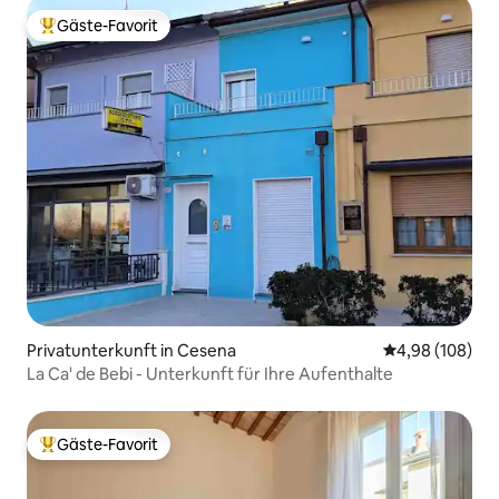
Gäste-Favorit
Beliebter Gäste-Favorit.
Privatunterkunft in Cesena
Durchschnittli
4,98 (108)
La Ca' de Bebi - Unterkunft für Ihre Aufenthalte
Gäste-Favorit
Beliebter Gäste-Favorit.