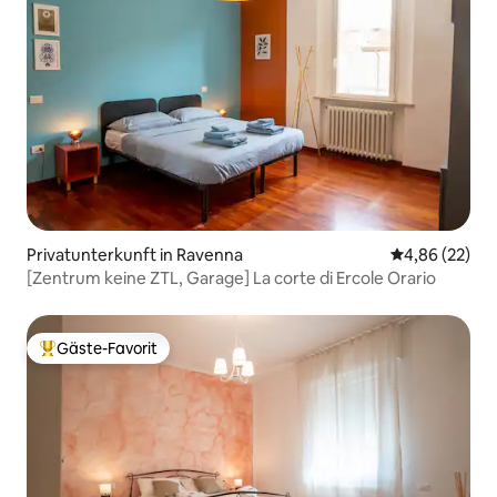
Privatunterkunft in Ravenna
Durchschnittl
4,86 (22)
[Zentrum keine ZTL, Garage] La corte di Ercole Orario
Gäste-Favorit
Beliebter Gäste-Favorit.