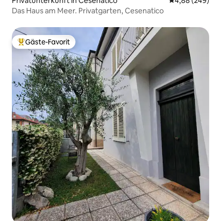
Privatunterkunft in Cesenatico
Durchschnittli
4,88 (249)
Das Haus am Meer. Privatgarten, Cesenatico
Gäste-Favorit
Beliebter Gäste-Favorit.