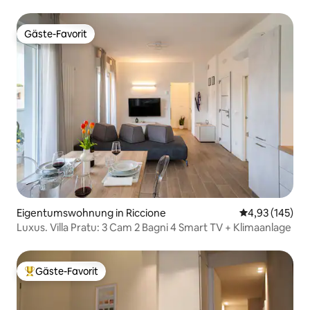
Gäste-Favorit
Gäste-Favorit
Eigentumswohnung in Riccione
Durchschnittl
4,93 (145)
Luxus. Villa Pratu: 3 Cam 2 Bagni 4 Smart TV + Klimaanlage
Gäste-Favorit
Beliebter Gäste-Favorit.