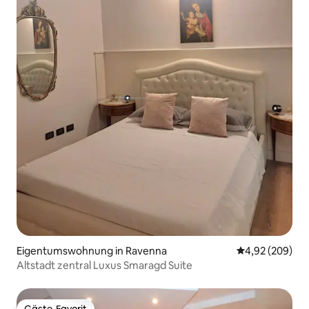
Eigentumswohnung in Ravenna
Durchschnittli
4,92 (209)
Altstadt zentral Luxus Smaragd Suite
Gäste-Favorit