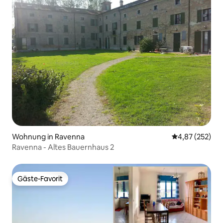
Wohnung in Ravenna
Durchschnittli
4,87 (252)
Ravenna - Altes Bauernhaus 2
Gäste-Favorit
Gäste-Favorit