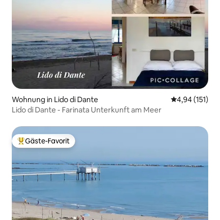
Wohnung in Lido di Dante
Durchschnittl
4,94 (151)
Lido di Dante - Farinata Unterkunft am Meer
Gäste-Favorit
Beliebter Gäste-Favorit.