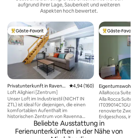
aufgrund ihrer Lage, Sauberkeit und weiteren
Aspekten hoch bewertet.
Gäste-Favorit
Gäste-Favorit
Beliebter Gäste-Favorit.
Beliebter Gäste-F
Privatunterkunft in Ravenn
Durchschnittliche Bewertung: 4
4,94 (160)
Eigentumswohnun
a
nna
Loft Alighieri [Zentrum]
AllaRocca Suite Sa
Zentrum
Unser Loft im Industriestil (NICHT IN
Alla Rocca Suite Sa
ZTL) ist ideal für diejenigen, die einen
IT039014C1GUI9AJ
komfortablen Aufenthalt im
renovierte Zwei-
historischen Zentrum von Ravenna
Erdgeschoss, im h
Beliebte Ausstattung in
suchen. Nur wenige Schritte von den
von Ravenna, mit B
UNESCO-Weltkulturerbestätten
Brancaleone, nur
Ferienunterkünften in der Nähe von
entfernt, bietet dieser offene Raum eine
Bahnhof und dem