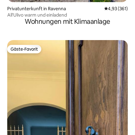
Privatunterkunft in Ravenna
Durchschnittl
4,93 (361)
All'Ulivo warm und einladend
Wohnungen mit Klimaanlage
Gäste-Favorit
Gäste-Favorit