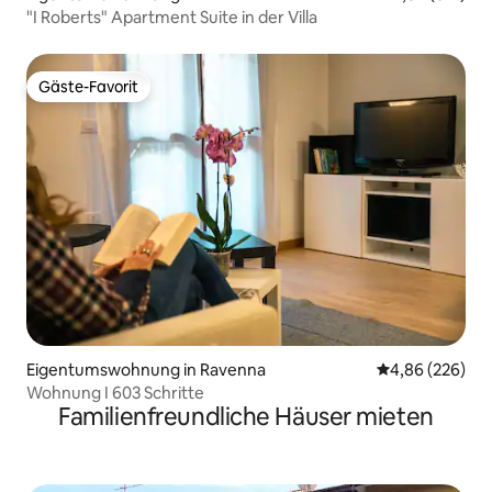
"I Roberts" Apartment Suite in der Villa
Gäste-Favorit
Gäste-Favorit
Eigentumswohnung in Ravenna
Durchschnittli
4,86 (226)
Wohnung I 603 Schritte
Familienfreundliche Häuser mieten