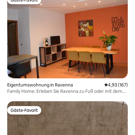
Gäste-Favorit
Eigentumswohnung in Ravenna
Durchschnittl
4,93 (167)
Family Home: Erleben Sie Ravenna zu Fuß oder mit dem
Fahrrad
Gäste-Favorit
Gäste-Favorit