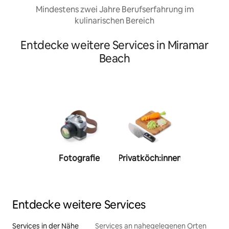
Mindestens zwei Jahre Berufserfahrung im
kulinarischen Bereich
Entdecke weitere Services in Miramar
Beach
Fotografie
Privatköch:innen
Person
Trainer:
Entdecke weitere Services
Services in der Nähe
Services an nahegelegenen Orten