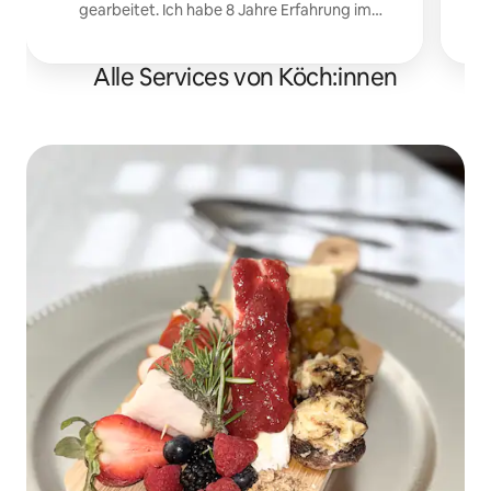
gearbeitet. Ich habe 8 Jahre Erfahrung im
Hibachi-Bereich. Jetzt bringe ich Feuer und
Speisen in deine Mietunterkunft in Destin / 30A.
Perfekt für Geburtstage und
Alle Services von Köch:innen
Junggesellinnenabschiede.