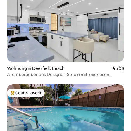
Wohnung in Deerfield Beach
Durchsch
5 (3)
Atemberaubendes Designer-Studio mit luxuriösen
Oberflächen
Gäste-Favorit
Beliebter Gäste-Favorit.