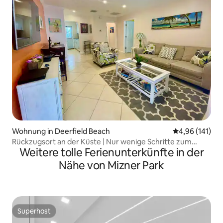
Wohnung in Deerfield Beach
Durchschnittl
4,96 (141)
Rückzugsort an der Küste | Nur wenige Schritte zum
Weitere tolle Ferienunterkünfte in der
Strand und zu Restaurants
Nähe von Mizner Park
Superhost
Superhost