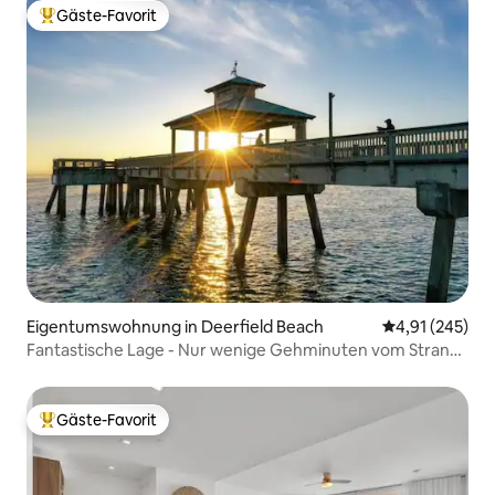
Gäste-Favorit
Beliebter Gäste-Favorit.
Eigentumswohnung in Deerfield Beach
Durchschnittl
4,91 (245)
Fantastische Lage - Nur wenige Gehminuten vom Strand
entfernt!
Gäste-Favorit
Beliebter Gäste-Favorit.