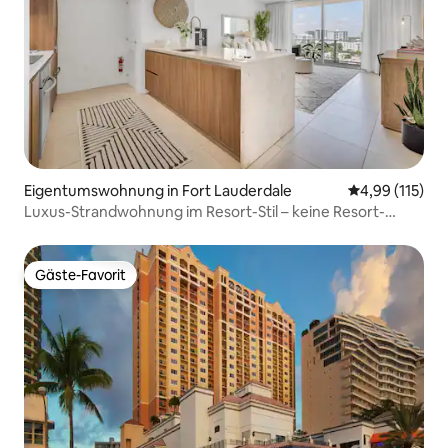
Eigentumswohnung in Fort Lauderdale
Durchschnittl
4,99 (115)
Luxus-Strandwohnung im Resort-Stil – keine Resort-
Gebühr!
Gäste-Favorit
Gäste-Favorit