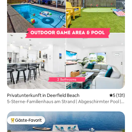
Privatunterkunft in Deerfield Beach
Durchschni
5 (131)
5-Sterne-Familienhaus am Strand | Abgeschirmter Pool |
5 Minuten
Gäste-Favorit
Beliebter Gäste-Favorit.