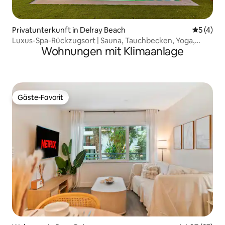
Privatunterkunft in Delray Beach
Durchsch
5 (4)
Luxus-Spa-Rückzugsort | Sauna, Tauchbecken, Yoga,
Wohnungen mit Klimaanlage
Pickleball
Gäste-Favorit
Gäste-Favorit