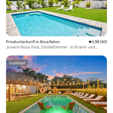
Privatunterkunft in Boca Raton
Durchschnittl
4,98 (50)
Juwel in Boca: Pool, 3 Schlafzimmer · In Strand- und
Mizner-Park-Nähe
Superhost
Superhost