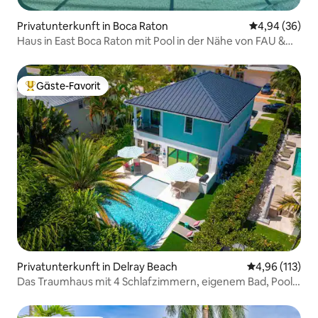
Privatunterkunft in Boca Raton
Durchschnittl
4,94 (36)
Haus in East Boca Raton mit Pool in der Nähe von FAU &
Mizner!
Gäste-Favorit
Beliebter Gäste-Favorit.
Privatunterkunft in Delray Beach
Durchschnittl
4,96 (113)
Das Traumhaus mit 4 Schlafzimmern, eigenem Bad, Pool
und in Strandnähe