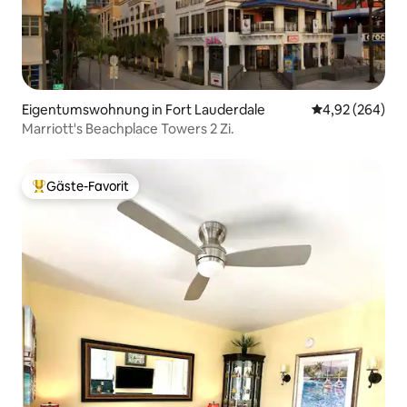
Eigentumswohnung in Fort Lauderdale
Durchschnittli
4,92 (264)
Marriott's Beachplace Towers 2 Zi.
Gäste-Favorit
Beliebter Gäste-Favorit.