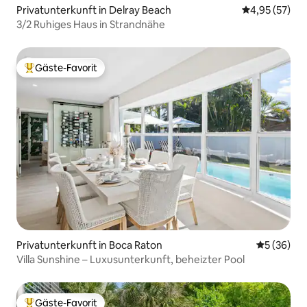
Privatunterkunft in Delray Beach
Durchschnitt
4,95 (57)
3/2 Ruhiges Haus in Strandnähe
Gäste-Favorit
Beliebter Gäste-Favorit.
Privatunterkunft in Boca Raton
Durchschni
5 (36)
Villa Sunshine – Luxusunterkunft, beheizter Pool
Gäste-Favorit