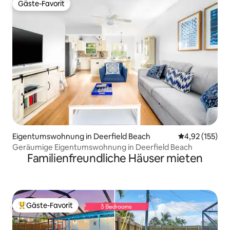
Gäste-Favorit
Gäste-Favorit
Eigentumswohnung in Deerfield Beach
Durchschnittl
4,92 (155)
Geräumige Eigentumswohnung in Deerfield Beach
Familienfreundliche Häuser mieten
Gäste-Favorit
Beliebter Gäste-Favorit.