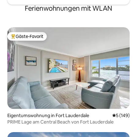
Ferienwohnungen mit WLAN
Gäste-Favorit
Beliebter Gäste-Favorit.
Eigentumswohnung in Fort Lauderdale
Durchschnit
5 (149)
PRIME Lage am Central Beach von Fort Lauderdale