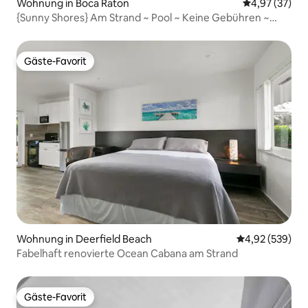
Wohnung in Boca Raton
Durchschnitt
4,97 (37)
{Sunny Shores} Am Strand ~ Pool ~ Keine Gebühren ~
Suite mit Kingsize-Bett
Gäste-Favorit
Gäste-Favorit
Wohnung in Deerfield Beach
Durchschnittli
4,92 (539)
Fabelhaft renovierte Ocean Cabana am Strand
Gäste-Favorit
Gäste-Favorit