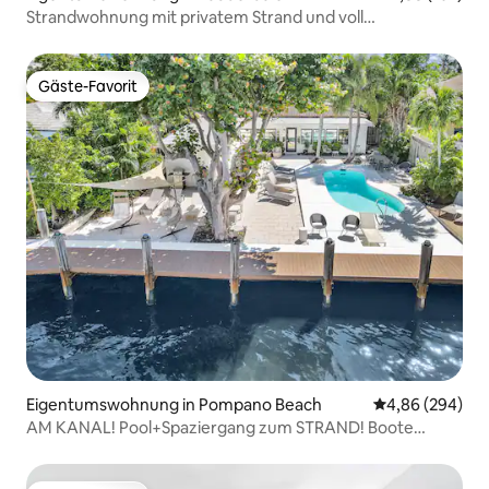
Strandwohnung mit privatem Strand und voll
ausgestatteter Küche
Gäste-Favorit
Gäste-Favorit
Eigentumswohnung in Pompano Beach
Durchschnittli
4,86 (294)
AM KANAL! Pool+Spaziergang zum STRAND! Boote
beobachten! 1b/1b