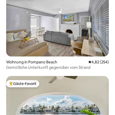
Wohnung in Pompano Beach
Durchschnittli
4,82 (254)
Gemütliche Unterkunft gegenüber vom Strand
Gäste-Favorit
Beliebter Gäste-Favorit.