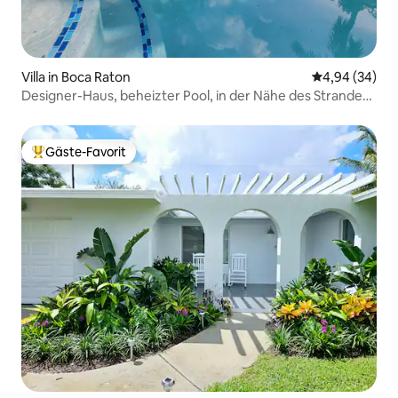
Villa in Boca Raton
Durchschnittl
4,94 (34)
Designer-Haus, beheizter Pool, in der Nähe des Strandes,
privater Hinterhof
Gäste-Favorit
Beliebter Gäste-Favorit.