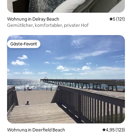
Wohnung in Delray Beach
Durchschni
5 (121)
Gemütlicher, komfortabler, privater Hof
Gäste-Favorit
Gäste-Favorit
Wohnung in Deerfield Beach
Durchschnittl
4,95 (123)