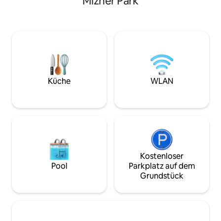
Mizner Park
genießen, was das Leben in der
das Haus nicht me
Innenstadt von Boca Raton zu bieten
Du hast deinen pri
hat. In einer ruhigen Gegend am Strand
einen Whirlpool, e
gelegen, nur wenige Minuten von
überdachte Terra
Geschäften, Restaurants,
und Essen und ein
Supermärkten und Sehenswürdigkeiten
auf der Kinder o
entfernt. Du wirst die Privatsphäre
können, auf der d
lieben, die dieses freistehende Cottage
entspannen oder e
auf einem vollständig eingezäunten
Wetter in Florida 
Küche
WLAN
Grundstück bietet. Du hast außerdem
die perfekte Oase 
Zugang zu einem großen Pool und
kleine Familie oder
einem Essbereich im Freien.
Kostenloser
Pool
Parkplatz auf dem
Grundstück