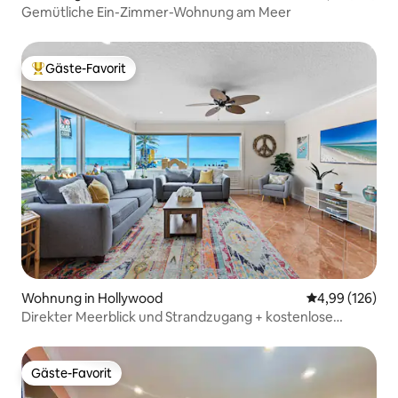
Gemütliche Ein-Zimmer-Wohnung am Meer
Gäste-Favorit
Beliebter Gäste-Favorit.
Wohnung in Hollywood
Durchschnittli
4,99 (126)
Direkter Meerblick und Strandzugang + kostenlose
Parkplätze
Gäste-Favorit
Gäste-Favorit