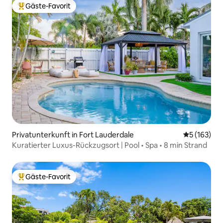
Gäste-Favorit
Beliebter Gäste-Favorit.
Privatunterkunft in Fort Lauderdale
Durchschni
5 (163)
Kuratierter Luxus-Rückzugsort | Pool • Spa • 8 min Strand
Gäste-Favorit
Beliebter Gäste-Favorit.