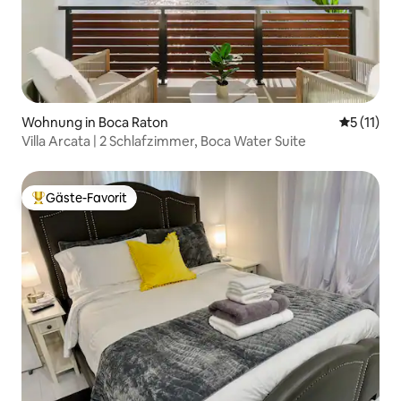
Wohnung in Boca Raton
Durchschn
5 (11)
Villa Arcata | 2 Schlafzimmer, Boca Water Suite
Gäste-Favorit
Beliebter Gäste-Favorit.