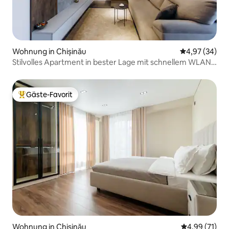
Wohnung in Chișinău
Durchschnittl
4,97 (34)
Stilvolles Apartment in bester Lage mit schnellem WLAN
und Klimaanlage
Gäste-Favorit
Beliebter Gäste-Favorit.
Wohnung in Chișinău
Durchschnitt
4,99 (71)