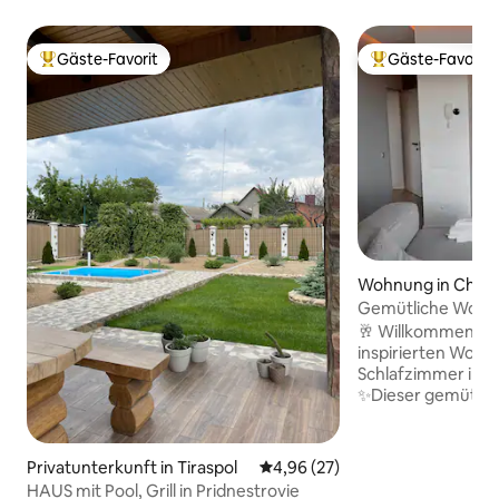
Gäste-Favorit
Gäste-Favorit
Beliebter Gäste-Favorit.
Beliebter Gäste-F
Wohnung in Chiși
Gemütliche Wohn
skandinavischen S
🥂 Willkommen in 
inspirierten Wohn
Schlafzimmer im Z
✨Dieser gemütlich
Raum verfügt übe
Wohnbereich und m
Kostenlose Parkp
Privatunterkunft in Tiraspol
Durchschnittliche Bewertung: 
4,96 (27)
und vor dem Gebä
HAUS mit Pool, Grill in Pridnestrovie