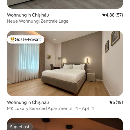
Wohnung in Chișinău
Durchschnittl
4,88 (57)
Neue Wohnung! Zentrale Lage!
Gäste-Favorit
Beliebter Gäste-Favorit.
Wohnung in Chișinău
Durchschn
5 (19)
MK Luxury Serviced Apartments #1 – Apt. 4
Superhost
Superhost