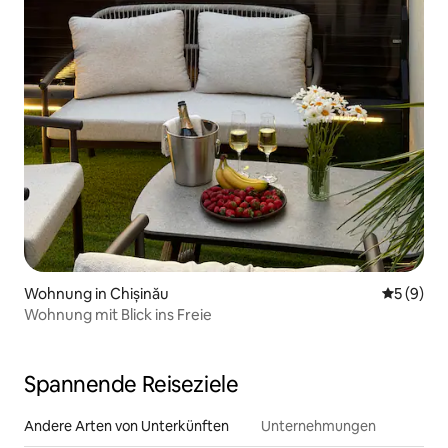
Wohnung in Chișinău
Durchschn
5 (9)
Wohnung mit Blick ins Freie
Spannende Reiseziele
Andere Arten von Unterkünften
Unternehmungen