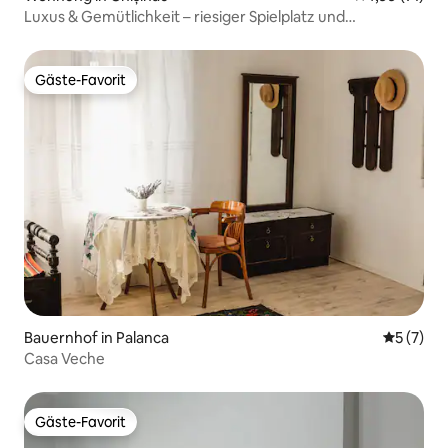
Luxus & Gemütlichkeit – riesiger Spielplatz und
Panoramablick
Gäste-Favorit
Gäste-Favorit
Bauernhof in Palanca
Durchsch
5 (7)
Casa Veche
Gäste-Favorit
Gäste-Favorit