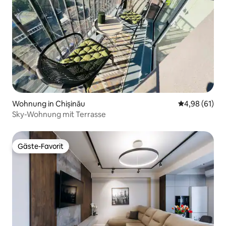
Wohnung in Chișinău
Durchschnitt
4,98 (61)
Sky-Wohnung mit Terrasse
Gäste-Favorit
Gäste-Favorit