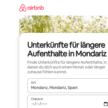
Zu
Inhalten
springen
Unterkünfte für längere
Aufenthalte in Mondariz
Finde Unterkünfte für längere Aufenthalte, in
denen du dich auch einen Monat oder länger
zuhause fühlen kannst.
Ort
Wenn Ergebnisse verfügbar sind, navigiere mit d
Check-in