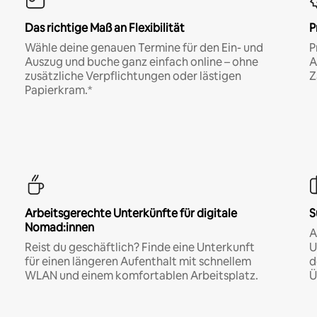
Das richtige Maß an Flexibilität
P
Wähle deine genauen Termine für den Ein- und
P
Auszug und buche ganz einfach online – ohne
A
zusätzliche Verpflichtungen oder lästigen
Z
Papierkram.*
Arbeitsgerechte Unterkünfte für digitale
S
Nomad:innen
A
Reist du geschäftlich? Finde eine Unterkunft
U
für einen längeren Aufenthalt mit schnellem
d
WLAN und einem komfortablen Arbeitsplatz.
Ü