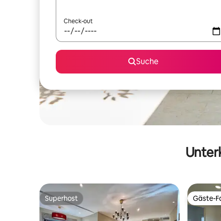
Check-out
Suche
Unterk
Superhost
Gäste-Fa
Superhost
Gäste-Fa