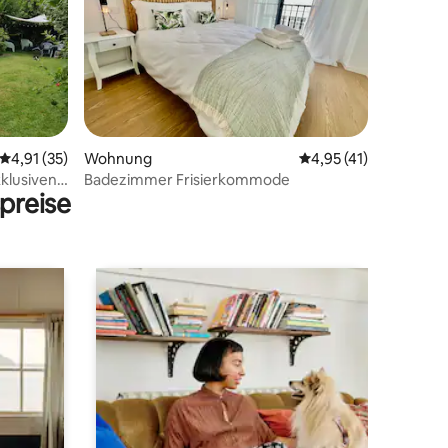
14 Bewertungen
Durchschnittliche Bewertung: 4,91 von 5, 35 Bewertungen
4,91 (35)
Wohnung
Durchschnittliche Be
4,95 (41)
xklusiven
Badezimmer Frisierkommode
preise