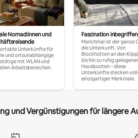
tale Nomad:innen und
Faszination inbegriffen
häftsreisende
Manchmal ist der ganze 
die Unterkunft. Von
rtable Unterkünfte für
Blockhütten an den Klip
ble und ortsunabhängige
bis hin zu ruhig gelegene
fstätige mit WLAN und
Hausbooten – diese
ellen Arbeitsbereichen.
Unterkünfte stecken voll
einzigartiger Merkmale.
ng und Vergünstigungen für längere A