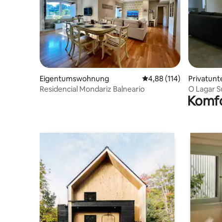
Eigentumswohnung
Durchschnittliche Bewe
4,88 (114)
Privatunt
Residencial Mondariz Balneario
O Lagar S
Komfo
Natur