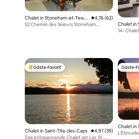
Chalet in Stoneham-et-Tewk
Durchschnittliche Bew
4,76 (62)
esbury
Chalet i
52 Chemin des Skieurs Stoneham
esbury
(246050), Kanada
14- Chale
(CITQ: 24
Gäste-Favorit
Gäste-Fa
Beliebter Gäste-Favorit.
Gäste-Fa
Chalet in
Chalet in Saint-Tite-des-Caps
Durchschnittliche Bew
4,97 (39)
ellechass
L'Étincel
Das entspannende Chalet am Lac St-