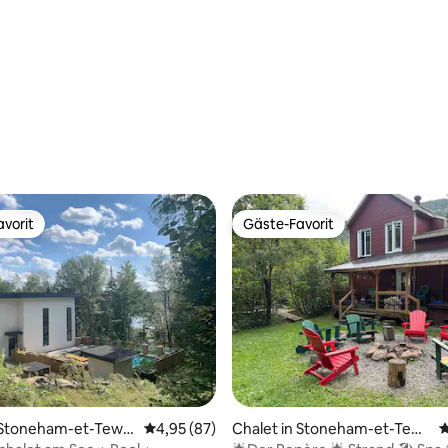
vorit
Gäste-Favorit
vorit
Gäste-Favorit
wertung: 4,81 von 5, 31 Bewertungen
n Stoneham-et-Tewk
Durchschnittliche Bewertung: 4,95 von 5, 
4,95 (87)
Chalet in Stoneham-et-Tew
D
kesbury