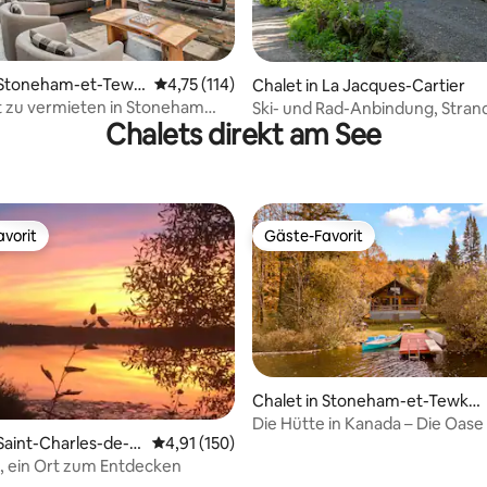
ertung: 4,76 von 5, 62 Bewertungen
n Stoneham-et-Tewk
Durchschnittliche Bewertung: 4,75 von 5, 1
4,75 (114)
Chalet in La Jacques-Cartier
t zu vermieten in Stoneham
Ski- und Rad-Anbindung, Stran
Chalets direkt am See
5486)
Chalet, 20 Minuten nach QC
vorit
Gäste-Favorit
vorit
Gäste-Favorit
Chalet in Stoneham-et-Tewke
sbury
Die Hütte in Kanada – Die Oas
 Saint-Charles-de-B
Durchschnittliche Bewertung: 4,91 von 5, 1
4,91 (150)
ertung: 4,97 von 5, 39 Bewertungen
e
le, ein Ort zum Entdecken