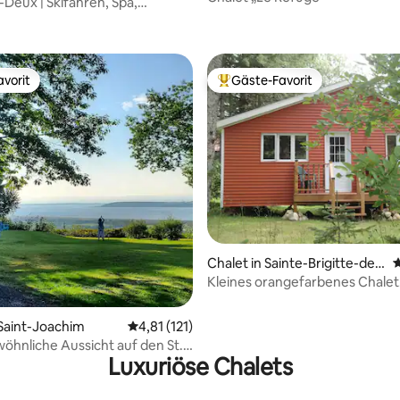
Deux | Skifahren, Spa,
rtung: 4,99 von 5, 176 Bewertungen
n, Panoramablick
vorit
Gäste-Favorit
vorit
Beliebter Gäste-Favorit.
rtung: 4,97 von 5, 172 Bewertungen
Chalet in Sainte-Brigitte-de-
D
Laval
Kleines orangefarbenes Chalet
CITQ#316724
 Saint-Joachim
Durchschnittliche Bewertung: 4,81 von 5, 1
4,81 (121)
hnliche Aussicht auf den St.
Luxuriöse Chalets