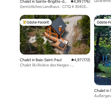
ançois
Quarante-
Chalet in Sainte-Brigitte-de-
Durchschnittliche Bewe
4,99 (176)
Radfahre
Laval
Gemütliches Landhaus - CITQ # 304036 -
28/02/27
Gäste-Favorit
Gäste-Fa
Beliebter Gäste-Favorit.
Gäste-Fa
Chalet in Baie-Saint-Paul
Durchschnittliche Bewe
4,97 (172)
Chalet Ski Rivière des Neiges –
CITQ#298256
Chalet in
Außergewö
Lorenz