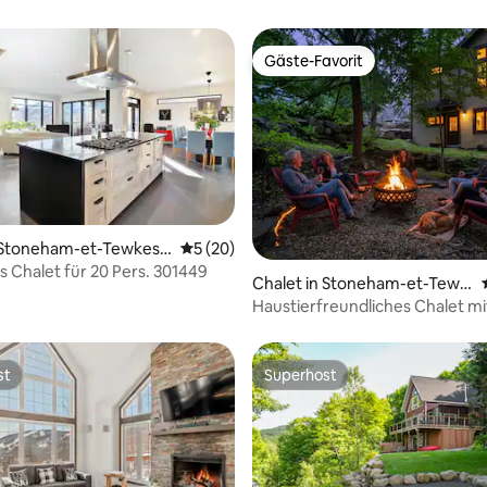
Gäste-Favorit
Gäste-Favorit
n Stoneham-et-Tewkesb
Durchschnittliche Bewertung: 5 von 5, 
5 (20)
Bewertung: 4,5 von 5, 4 Bewertungen
s Chalet für 20 Pers. 301449
Chalet in Stoneham-et-Tewk
esbury
Haustierfreundliches Chalet mi
Schlafzimmern zur Miete CITQ
st
Superhost
st
Superhost