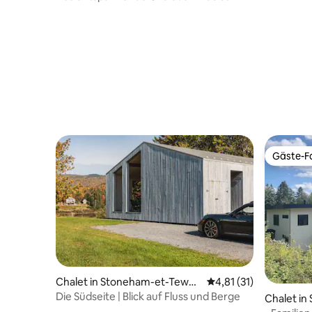
Tite, am Seeufer
Gäste-Fa
Gäste-Fa
Chalet in Stoneham-et-Tewke
Durchschnittliche Be
4,81 (31)
sbury
Die Südseite | Blick auf Fluss und Berge
Chalet i
esbury