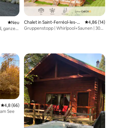
14 Bewertungen
Chalet in Saint-Ferréol-les-Ne
Durchschnittliche Be
4,86 (14)
Neue Unterkunft
Neu
iges
Gruppenstopp | Whirlpool+Saunen | 30
d, ganzes
Gäste, 5,5 Bäder
Durchschnittliche Bewertung: 4,8 von 5, 66 Bewertungen
4,8 (66)
e am See
50 Bewertungen