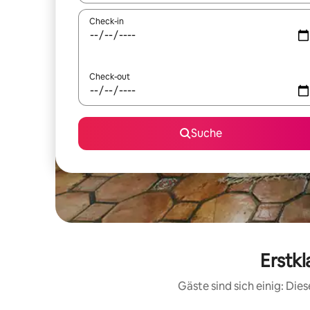
Check-in
Check-out
Suche
Erstk
Gäste sind sich einig: Di