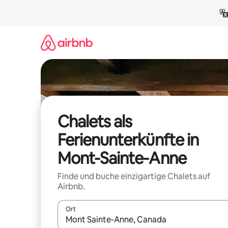
Zu
Inhalten
springen
Chalets als
Ferienunterkünfte in
Mont-Sainte-Anne
Finde und buche einzigartige Chalets auf
Airbnb.
Ort
Wenn Ergebnisse verfügbar sind, navigiere mit d