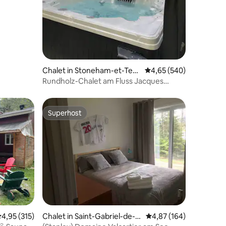
Chalet in Stoneham-et-Tew
Durchschnittliche Bew
4,65 (540)
kesbury
Rundholz-Chalet am Fluss Jacques
Cartier + SPA
Superhost
Superhost
87 Bewertungen
urchschnittliche Bewertung: 4,95 von 5, 315 Bewertungen
4,95 (315)
Chalet in Saint-Gabriel-de-V
Durchschnittliche Bew
4,87 (164)
alcartier