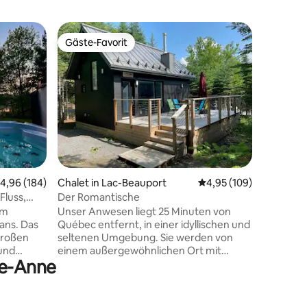
Chalet in
Gäste-Favorit
Gäste-F
Gäste-Favorit
Gäste-F
Laval
Oase mit 
Entdecken
Schweize
Quebec en
Familien 
ausgesta
Schlafzi
hochwert
geöffnet
89 Bewertungen
spektakul
urchschnittliche Bewertung: 4,96 von 5, 184 Bewertungen
4,96 (184)
Chalet in Lac-Beauport
Durchschnittliche Bew
4,95 (109)
Leistung
Parkplätz
Fluss,
Der Romantische
der Nähe 
em
Unser Anwesen liegt 25 Minuten von
Schneemo
éans. Das
Québec entfernt, in einer idyllischen und
einzigart
 großen
seltenen Umgebung. Sie werden von
ab. Küch
und
einem außergewöhnlichen Ort mit
2025.
te-Anne
auf den
Wanderwegen, privaten Seen sowie
e und
Freizeiteinrichtungen wie Kanus,
Paddeln, Tretbooten, Spielanlagen,
n Old
Petanque, Schlitten, Schneeschuhen