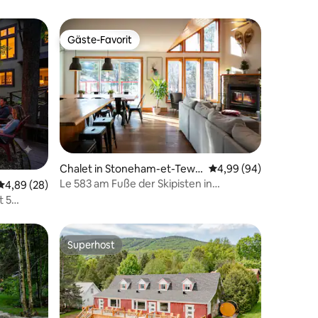
Gäste-Favorit
Gäste-Favorit
20 Bewertungen
Chalet in Stoneham-et-Tewk
Durchschnittliche Be
4,99 (94)
esbury
Le 583 am Fuße der Skipisten in
Durchschnittliche Bewertung: 4,89 von 5, 28 Bewertungen
4,89 (28)
Stoneham
t 5
 240284
Superhost
Superhost