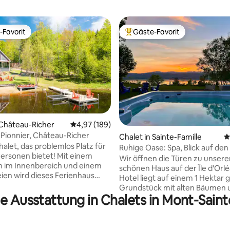
-Favorit
Gäste-Favorit
r Gäste-Favorit.
Beliebter Gäste-Favorit.
rtung: 4,92 von 5, 527 Bewertungen
 Château-Richer
Durchschnittliche Bewertung: 4,97 von 5, 1
4,97 (189)
 Pionnier, Château-Richer
Chalet in Sainte-Famille
D
alet, das problemlos Platz für
Ruhige Oase: Spa, Blick auf den 
 Personen bietet! Mit einem
Kamin
Wir öffnen die Türen zu unser
n im Innenbereich und einem
schönen Haus auf der Île d'Orl
eien wird dieses Ferienhaus
Hotel liegt auf einem 1 Hektar
ufenthalt noch angenehmer
Grundstück mit alten Bäumen 
te Ausstattung in Chalets in Mont-Sain
einem atemberaubenden Blick 
n Gelände begeistert sein, das
St. Lawrence River, kommen Si
al für Schneeschuhwanderungen
tanken Sie neue Energie in der
 oder die Erkundung der Natur
Landschaft, nur 20 Minuten vo