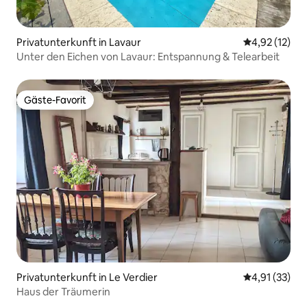
Privatunterkunft in Lavaur
Durchschnitt
4,92 (12)
Unter den Eichen von Lavaur: Entspannung & Telearbeit
Gäste-Favorit
Gäste-Favorit
Privatunterkunft in Le Verdier
Durchschnitt
4,91 (33)
Haus der Träumerin