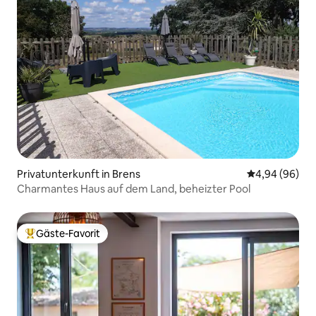
Privatunterkunft in Brens
Durchschnittl
4,94 (96)
Charmantes Haus auf dem Land, beheizter Pool
Gäste-Favorit
Beliebter Gäste-Favorit.