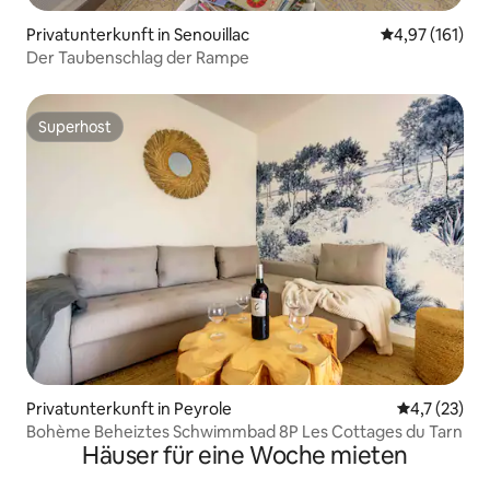
Privatunterkunft in Senouillac
Durchschnittl
4,97 (161)
Der Taubenschlag der Rampe
Superhost
Superhost
Privatunterkunft in Peyrole
Durchschnit
4,7 (23)
Bohème Beheiztes Schwimmbad 8P Les Cottages du Tarn
Häuser für eine Woche mieten