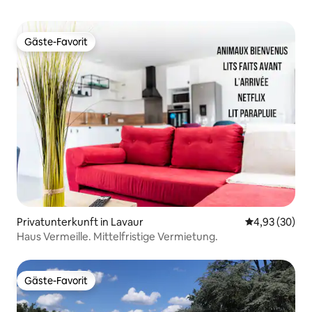
Gäste-Favorit
Gäste-Favorit
Privatunterkunft in Lavaur
Durchschnittl
4,93 (30)
Haus Vermeille. Mittelfristige Vermietung.
Gäste-Favorit
Gäste-Favorit