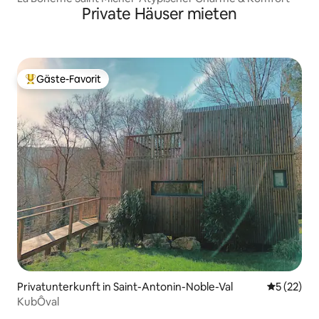
Private Häuser mieten
Gäste-Favorit
Beliebter Gäste-Favorit.
Privatunterkunft in Saint-Antonin-Noble-Val
Durchschn
5 (22)
KubÔval