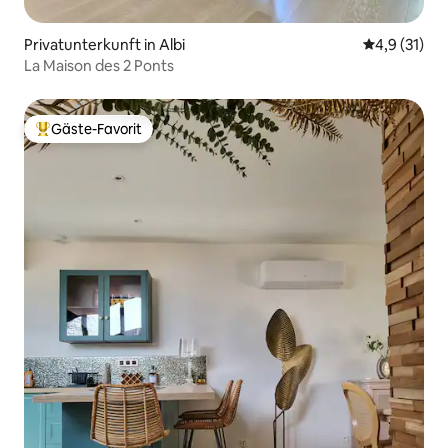
Privatunterkunft in Albi
Durchschnit
4,9 (31)
La Maison des 2 Ponts
Gäste-Favorit
Beliebter Gäste-Favorit.