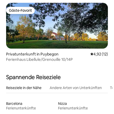
Gäste-Favorit
Gäste-Favorit
Privatunterkunft in Puybegon
Durchschnitt
4,92 (12)
Ferienhaus Libellule/Grenouille 10/14P
Spannende Reiseziele
Reiseziele in der Nähe
Andere Arten von Unterkünften
To
Barcelona
Nizza
Ferienunterkünfte
Ferienunterkünfte