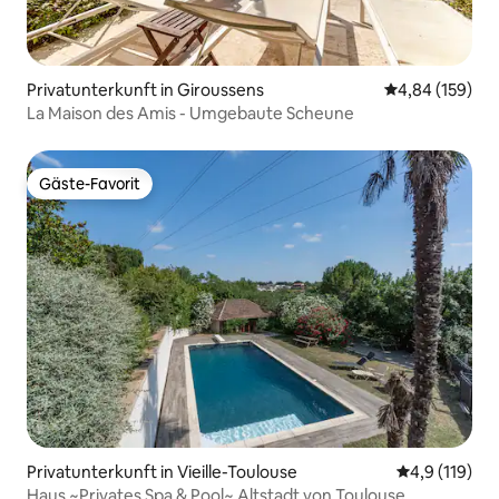
Privatunterkunft in Giroussens
Durchschnittli
4,84 (159)
La Maison des Amis - Umgebaute Scheune
Gäste-Favorit
Gäste-Favorit
Privatunterkunft in Vieille-Toulouse
Durchschnitt
4,9 (119)
Haus ~Privates Spa & Pool~ Altstadt von Toulouse