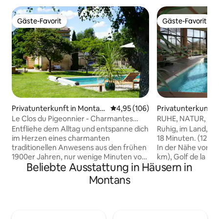
Gäste-Favorit
Gäste-Favorit
Gäste-Favorit
Gäste-Favorit
Privatunterkunft in Montau
Durchschnittliche Bewertung: 4
4,95 (106)
Privatunterkunft i
ban
an-Lherm
Le Clos du Pigeonnier - Charmantes
RUHE, NATUR, P
Ferienhaus
Entfliehe dem Alltag und entspanne dich
Ruhig, im Land, in
im Herzen eines charmanten
18 Minuten. (12 M
traditionellen Anwesens aus den frühen
In der Nähe von A
1900er Jahren, nur wenige Minuten von
km), Golf de la P
Beliebte Ausstattung in Häusern in
Montauban entfernt. Während wir auf
Grundstück befind
dem Grundstück wohnen, bietet dein
Eigentümer und di
Montans
privates Gästehaus – eine einzigartige
befindet sich 18 m
Mischung aus einem restaurierten
mit Terrasse und 
Taubenschlag und einem ehemaligen
Während des Aufenthalt
Schweinestall – absolute Privatsphäre,
(gemeinsam mit d