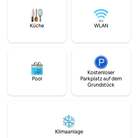
Ruhe und erstklassigen Komfort. Der
vollständig für un
Raum umfasst: •Unterkunft für bis zu 6
Entspannung, Erh
Gäste mit 2 Schlafzimmern in zwei
und beheiztes Sc
separaten Gebäuden •Eine voll
Jahr über Ideal fü
ausgestattete Küche •Eine private
Unternehmen Hervorragend, um neue
Küche
WLAN
Terrasse, ein Swimmingpool und ein
Energie zu tanken
nordischer Whirlpool
Kostenloser
Pool
Parkplatz auf dem
Grundstück
Klimaanlage