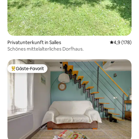
Privatunterkunft in Salles
Durchschnitt
4,9 (178)
Schönes mittelalterliches Dorfhaus.
Gäste-Favorit
Beliebter Gäste-Favorit.