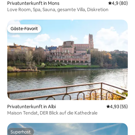
Privatunterkunft in Mons
Durchschnitt
4,9 (80)
Love Room, Spa, Sauna, gesamte Villa, Diskretion
Gäste-Favorit
Gäste-Favorit
Privatunterkunft in Albi
Durchschnitt
4,93 (55)
Maison Tendat, DER Blick auf die Kathedrale
Superhost
Superhost