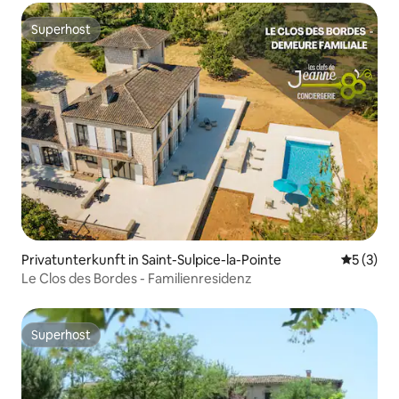
Superhost
Superhost
Privatunterkunft in Saint-Sulpice-la-Pointe
Durchsch
5 (3)
Le Clos des Bordes - Familienresidenz
Superhost
Superhost