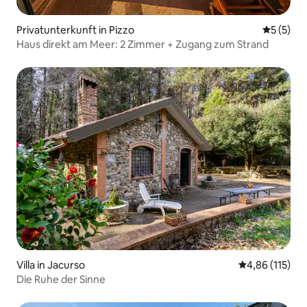
Privatunterkunft in Pizzo
Durchsch
5 (5)
Haus direkt am Meer: 2 Zimmer + Zugang zum Strand
Villa in Jacurso
Durchschnittl
4,86 (115)
Die Ruhe der Sinne