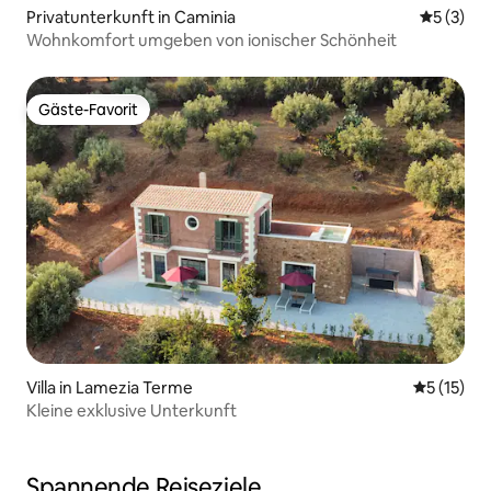
Privatunterkunft in Caminia
Durchsch
5 (3)
Wohnkomfort umgeben von ionischer Schönheit
Gäste-Favorit
Gäste-Favorit
Villa in Lamezia Terme
Durchschn
5 (15)
Kleine exklusive Unterkunft
Spannende Reiseziele