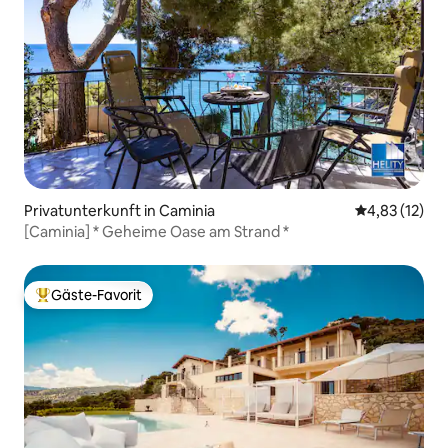
Privatunterkunft in Caminia
Durchschnitt
4,83 (12)
[Caminia] * Geheime Oase am Strand *
Gäste-Favorit
Beliebter Gäste-Favorit.