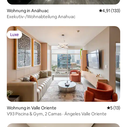
Wohnung in Anáhuac
Durchschnittl
4,91 (133)
Exekutiv-/Wohnabteilung Anahuac
Luxe
Luxe
Wohnung in Valle Oriente
Durchschn
5 (13)
V93 Piscina & Gym, 2 Camas · Ángeles Valle Oriente