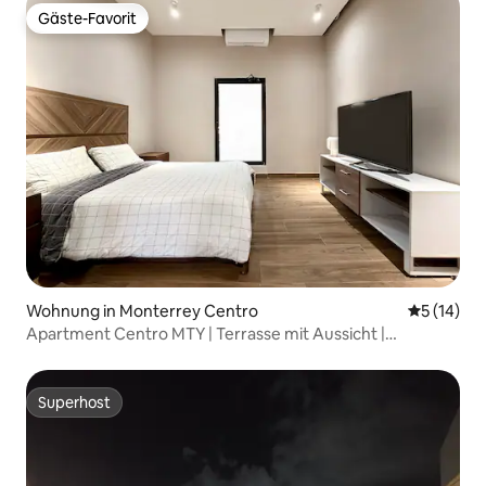
Gäste-Favorit
Gäste-Favorit
Wohnung in Monterrey Centro
Durchschn
5 (14)
Apartment Centro MTY | Terrasse mit Aussicht |
4 Personen | Fundidora
Superhost
Superhost