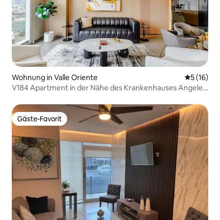
Wohnung in Valle Oriente
Durchschn
5 (16)
V184 Apartment in der Nähe des Krankenhauses Angeles
San Pedro
Gäste-Favorit
Gäste-Favorit