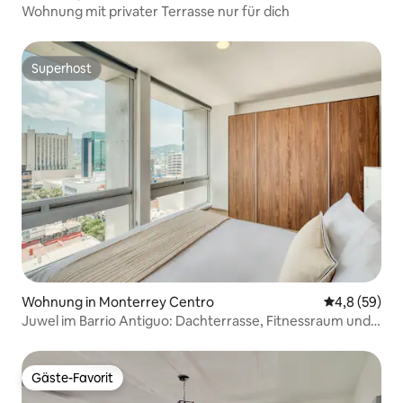
Wohnung mit privater Terrasse nur für dich
Superhost
Superhost
Wohnung in Monterrey Centro
Durchschnitt
4,8 (59)
Juwel im Barrio Antiguo: Dachterrasse, Fitnessraum und
Stadtpanorama!
Gäste-Favorit
Gäste-Favorit