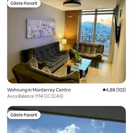
Gäste-Favorit
Gäste-Favorit
Wohnung in Monterrey Centro
Durchschnittli
4,88 (102)
Aura Balance 1114 CC (CAS)
Gäste-Favorit
Gäste-Favorit