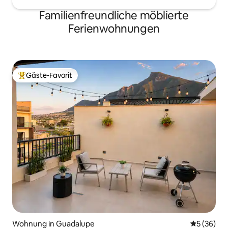
Familienfreundliche möblierte
Ferienwohnungen
Gäste-Favorit
Beliebter Gäste-Favorit.
Wohnung in Guadalupe
Durchschni
5 (36)