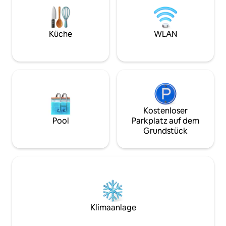
Föhn * Dampfbügeleisen Küche: -
Induktionsherd * Mikrowelle *
Minikühlschrank * Kaffee &
Grundausstattung Wichtig: * Privates
Küche
WLAN
Loft * Gemeinsamer Zugang *
Parkplätze an der Straße
Kostenloser
Pool
Parkplatz auf dem
Grundstück
Klimaanlage