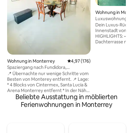
Wohnung in Mont
tro
Luxuswohnung in
Dachterrasse, Poo
Dein Luxus-Rückzu
Innenstadt von Mont
HIGHLIGHTS: • Poo
Dachterrasse mit Bl
Madre und den Cerro
Fitnessraum und Po
(Reservierung erfo
Wohnung in Monterrey
Durchschnittliche Bewertung: 4
4,97 (176)
Klimaanlage (Klim
Spaziergang nach Fundidora,
Bereich) und Was
Cintermex & Arena + Selbst-Check-in
📍 Übernachte nur wenige Schritte vom
Smart-TV 75" im Wo
Besten von Monterey entfernt. 📌 Lage:
UNTERKUNFT (bis z
* 4 Blocks von Cintermex, Santa Lucía &
1: Queensize-Bett
Arena Monterrey entfernt * In der Nähe
Fernseher. • Zimm
Beliebte Ausstattung in möblierten
des Barrio Antiguo * U-Bahn,
Einzelbett und S
Busbahnhof, Oxxo, 7-Eleven, Cafés und
Ferienwohnungen in Monterrey
mit Schlafsofa un
Restaurants in der Nähe 🛏️
Küche. • 2 Parkschublade
Schlafzimmer: * Queensize-Doppelbett
lange Aufenthalte
* Mini-Split-Klimaanlage * Smart-
Fernseher * Arbeitsplatz 🧴 Privates
Badezimmer: * Shampoo * Handtücher *