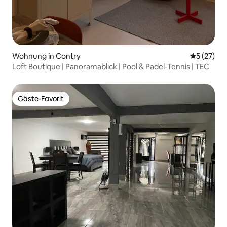
Wohnung in Contry
Durchschn
5 (27)
Loft Boutique | Panoramablick | Pool & Padel-Tennis | TEC
Gäste-Favorit
Gäste-Favorit