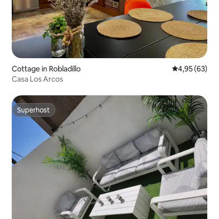
Cottage in Robladillo
Durchschnittl
4,95 (63)
Casa Los Arcos
Superhost
Superhost