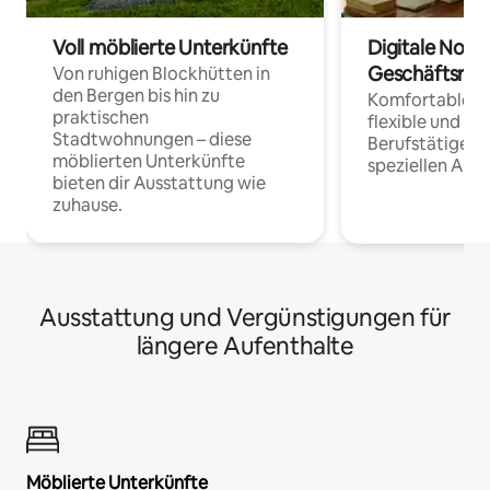
Voll möblierte Unterkünfte
Digitale Noma
Geschäftsrei
Von ruhigen Blockhütten in
den Bergen bis hin zu
Komfortable Un
praktischen
flexible und o
Stadtwohnungen – diese
Berufstätige 
möblierten Unterkünfte
speziellen Arbe
bieten dir Ausstattung wie
zuhause.
Ausstattung und Vergünstigungen für
längere Aufenthalte
Möblierte Unterkünfte