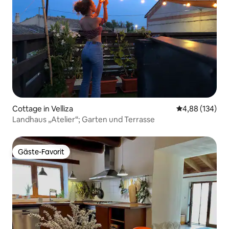
Cottage in Velliza
Durchschnittli
4,88 (134)
Landhaus „Atelier“; Garten und Terrasse
Gäste-Favorit
Gäste-Favorit