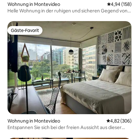
Wohnung in Montevideo
Durchschnittli
4,94 (158)
Helle Wohnung in der ruhigen und sicheren Gegend von
Pocitos
Gäste-Favorit
Gäste-Favorit
Wohnung in Montevideo
Durchschnittli
4,82 (306)
Entspannen Sie sich bei der freien Aussicht aus dieser
Wohnung voller natürlichem Licht