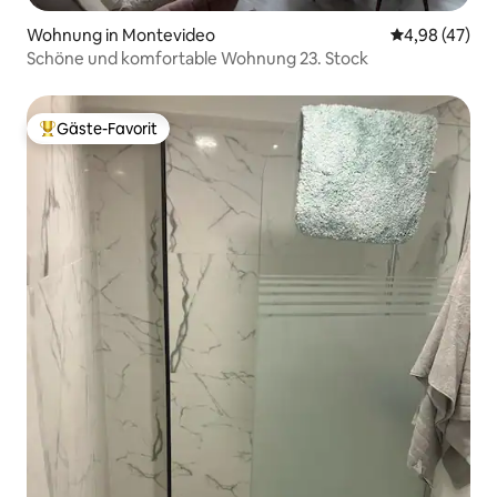
Wohnung in Montevideo
Durchschnittl
4,98 (47)
Schöne und komfortable Wohnung 23. Stock
Gäste-Favorit
Beliebter Gäste-Favorit.