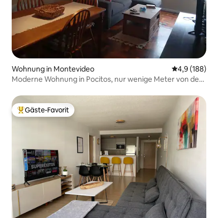
Wohnung in Montevideo
Durchschnitt
4,9 (188)
Moderne Wohnung in Pocitos, nur wenige Meter von der
Rambla entfernt.
Gäste-Favorit
Beliebter Gäste-Favorit.