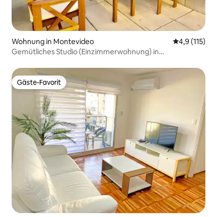
Wohnung in Montevideo
Durchschnitt
4,9 (115)
Gemütliches Studio (Einzimmerwohnung) in
ausgezeichneter Lage
Gäste-Favorit
Gäste-Favorit