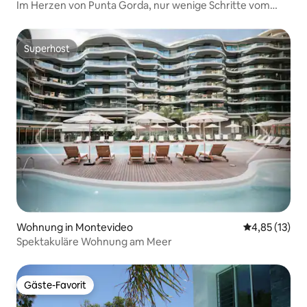
Im Herzen von Punta Gorda, nur wenige Schritte vom
Meer entfernt.
Superhost
Superhost
Wohnung in Montevideo
Durchschnitt
4,85 (13)
Spektakuläre Wohnung am Meer
Gäste-Favorit
Gäste-Favorit