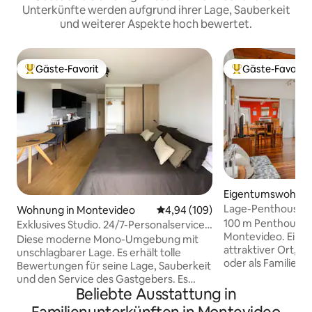
Unterkünfte werden aufgrund ihrer Lage, Sauberkeit
und weiterer Aspekte hoch bewertet.
Gäste-Favorit
Gäste-Favorit
Beliebter Gäste-Favorit.
Beliebter Gäste-F
Eigentumswohnun
tevideo
Lage-Penthouse i
Wohnung in Montevideo
Durchschnittliche Bewertung: 4
4,94 (109)
kostenlosem*Tran
100 m Penthouse
Exklusives Studio. 24/7-Personalservice
Montevideo. Ein 
an der Rezeption.
Diese moderne Mono-Umgebung mit
attraktiver Ort, id
unschlagbarer Lage. Es erhält tolle
oder als Familie z
Bewertungen für seine Lage, Sauberkeit
liegt 20 m von der
und den Service des Gastgebers. Es
und "zu Fuß errei
Beliebte Ausstattung in
verfügt über einen digitalen Eingang mit
Touristenattraktio
schnellem und sicherem Zugang und