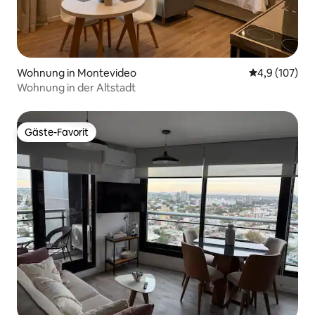
Wohnung in Montevideo
Durchschnitt
4,9 (107)
Wohnung in der Altstadt
Gäste-Favorit
Gäste-Favorit