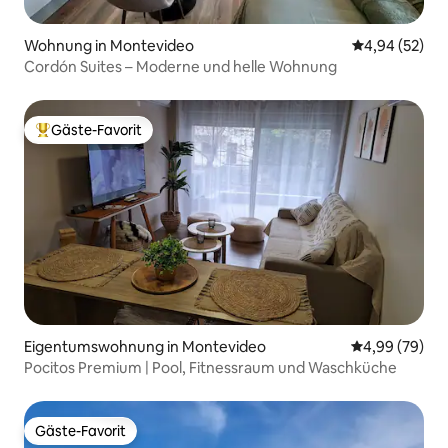
Wohnung in Montevideo
Durchschnittl
4,94 (52)
Cordón Suites – Moderne und helle Wohnung
Gäste-Favorit
Beliebter Gäste-Favorit.
Eigentumswohnung in Montevideo
Durchschnittl
4,99 (79)
Pocitos Premium | Pool, Fitnessraum und Waschküche
Gäste-Favorit
Gäste-Favorit