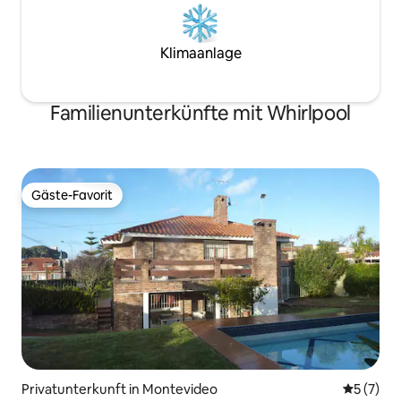
Klimaanlage
Familienunterkünfte mit Whirlpool
Gäste-Favorit
Gäste-Favorit
Privatunterkunft in Montevideo
Durchsch
5 (7)