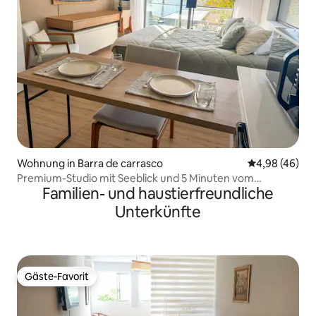
Wohnung in Barra de carrasco
Durchschnittl
4,98 (46)
Premium-Studio mit Seeblick und 5 Minuten vom
Familien- und haustierfreundliche
Flughafen entfernt
Unterkünfte
Gäste-Favorit
Gäste-Favorit