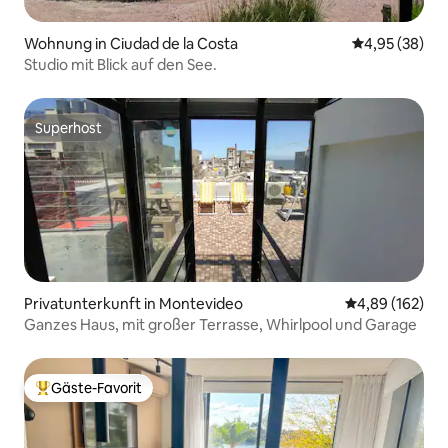
Wohnung in Ciudad de la Costa
Durchschnittl
4,95 (38)
Studio mit Blick auf den See.
Superhost
Superhost
Privatunterkunft in Montevideo
Durchschnittli
4,89 (162)
Ganzes Haus, mit großer Terrasse, Whirlpool und Garage
Gäste-Favorit
Beliebter Gäste-Favorit.