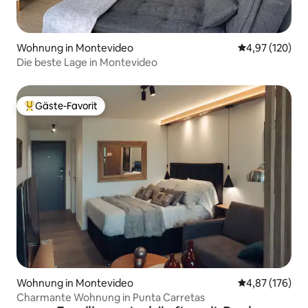
Wohnung in Montevideo
Durchschnittl
4,97 (120)
Die beste Lage in Montevideo
Gäste-Favorit
Beliebter Gäste-Favorit.
Wohnung in Montevideo
Durchschnittl
4,87 (176)
Charmante Wohnung in Punta Carretas