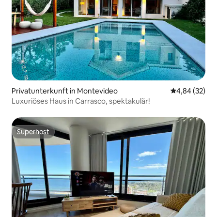
Privatunterkunft in Montevideo
Durchschnittl
4,84 (32)
Luxuriöses Haus in Carrasco, spektakulär!
Superhost
Superhost