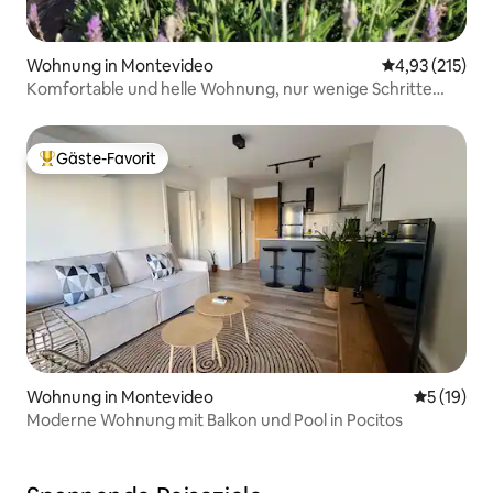
Wohnung in Montevideo
Durchschnittl
4,93 (215)
Komfortable und helle Wohnung, nur wenige Schritte
vom Meer entfernt.
Gäste-Favorit
Beliebter Gäste-Favorit.
Wohnung in Montevideo
Durchschn
5 (19)
Moderne Wohnung mit Balkon und Pool in Pocitos