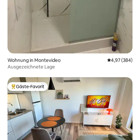
Wohnung in Montevideo
Durchschnittli
4,97 (384)
Ausgezeichnete Lage
Gäste-Favorit
Beliebter Gäste-Favorit.