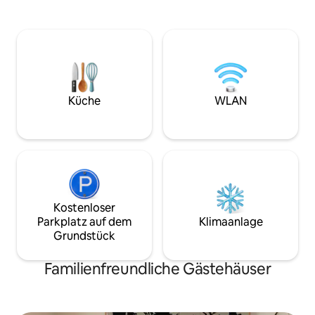
erfolgt über einen gemeinsamen
lebt. Im Zwischengeschoss befindet sich
grünen Innenhof, der als Übergang
das Schlafzimmer 
zwischen der Energie des Boulevards,
Sommier und Smar
der Unterkunft und der Tür unseres
befindet sich da
Hauses dient. Nachdem wir 7 Jahre lang
Fenstern nach hin
Reisende begrüßt hatten, eröffneten
komplettes Badezi
wir diesen privaten Raum, der aus
angrenzenden über
unserer Zeit als Eltern hervorgegangen
genutzt werden ka
Küche
WLAN
ist, um weiterhin den kulturellen
eines Kochbereich
Austausch zu feiern. Herzlich
willkommen!
Kostenloser
Parkplatz auf dem
Klimaanlage
Grundstück
Familienfreundliche Gästehäuser