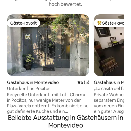
hoch bewertet.
Gäste-Favorit
Gäste-Favorit
Gäste-Favorit
Beliebter Gäste-F
Gästehaus in Montevideo
Durchschnittliche Bewertu
5 (5)
Gästehaus in Mon
Unterkunft in Pocitos
„La casita del fon
Antel Arena
Recycelte Unterkunft mit Loft-Charme
Private Wohnung i
in Pocitos, nur wenige Meter von der
separatem Eingang
Plaza Varela entfernt. Es kombiniert eine
vom neuen Einkau
gut definierte Küche und ein
ein guter Ausgang
Beliebte Ausstattung in Gästehäusern in
Badezimmer mit einem Dekor, das
Stadt zu erreichen
Klassik und Moderne hinter einer Tür aus
mit meinem Haus g
Montevideo
dem Jahr 1918 vereint. Der Zugang
Hündin Clara (ein