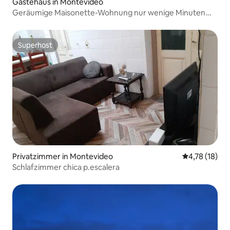
Gästehaus in Montevideo
Geräumige Maisonette-Wohnung nur wenige Minuten
vom Estadio Centenario entfernt
Superhost
Superhost
Privatzimmer in Montevideo
Durchschnitt
4,78 (18)
Schlafzimmer chica p.escalera