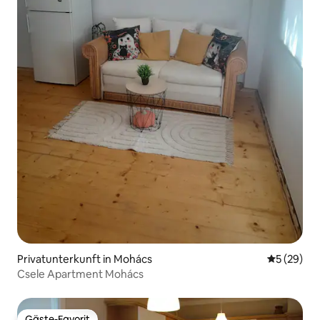
Privatunterkunft in Mohács
Durchschni
5 (29)
Csele Apartment Mohács
Gäste-Favorit