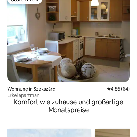
Gäste-Favorit
Wohnung in Szekszárd
Durchschnittl
4,86 (64)
Erkel apartman
Komfort wie zuhause und großartige
Monatspreise