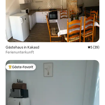
Gästehaus in Kakasd
Durchschni
5 (39)
Ferienunterkunft
Gäste-Favorit
Beliebter Gäste-Favorit.