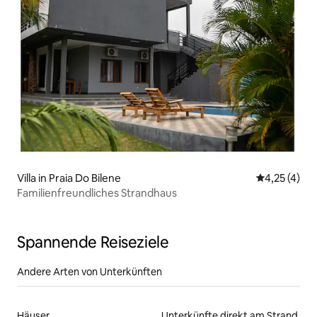
Villa in Praia Do Bilene
Durchschnit
4,25 (4)
Familienfreundliches Strandhaus
Spannende Reiseziele
Andere Arten von Unterkünften
Häuser
Unterkünfte direkt am Strand