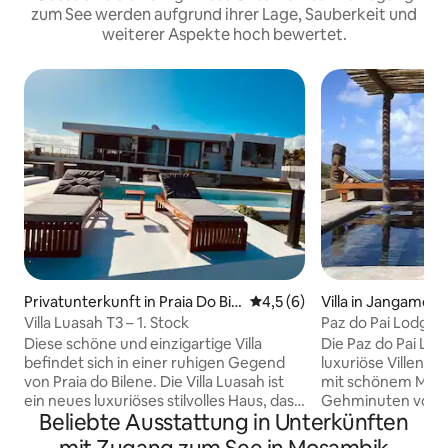
zum See werden aufgrund ihrer Lage, Sauberkeit und
weiterer Aspekte hoch bewertet.
Privatunterkunft in Praia Do Bil
Durchschnittliche Bewertung
4,5 (6)
Villa in Jangamo
ene
Villa Luasah T3 – 1. Stock
Paz do Pai Lodge – 
Diese schöne und einzigartige Villa
Die Paz do Pai Lod
befindet sich in einer ruhigen Gegend
luxuriöse Villen z
von Praia do Bilene. Die Villa Luasah ist
mit schönem Meer
ein neues luxuriöses stilvolles Haus, das
Gehminuten vom S
Beliebte Ausstattung in Unterkünften
mit einer modernen Architektur und
Privatsphäre ist s
einem herrlichen malerischen Blick auf
unserer Prioritäten