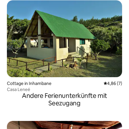
Cottage in Inhambane
Durchschnitt
4,86 (7)
Casa Leneé
Andere Ferienunterkünfte mit
Seezugang