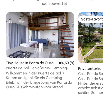
hoch bewertet.
Gäste-Favorit
Gäste-Favorit
Tiny House in Ponta do Ouro
Durchschnittliche Bewertung:
4,63 (8)
Puerta del Sol Genieße ein Glamping-
Privatunterkunft i
Erlebnis!
Willkommen in der Puerta del Sol :)
h
Casa Por do Sol - 
Komm und genieße ein Glamping-
Selbstversorgung &
Casa Por do Sol v
Erlebnis in der Umgebung von Ponta do
Hinter der erstkla
Ouro, 20 Gehminuten vom Strand
erhöht siehst du g
entfernt. Gönn dir eine Auszeit und
schöne Sonnenunt
beobachte einen atemberaubenden
genug zum Herzen
Sonnenuntergang oder bleibe nachts
Atmosphäre, Bars 
unter den Sternen. Acessible by !! nur
du gerade weit ge