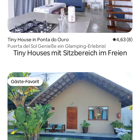
Tiny House in Ponta do Ouro
Durchschnitt
4,63 (8)
Puerta del Sol Genieße ein Glamping-Erlebnis!
Tiny Houses mit Sitzbereich im Freien
Gäste-Favorit
Gäste-Favorit