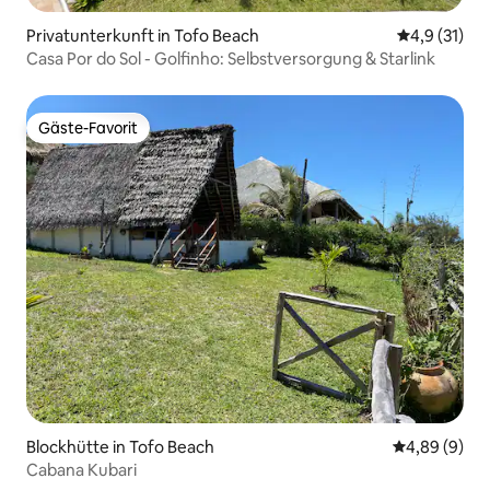
Privatunterkunft in Tofo Beach
Durchschnit
4,9 (31)
Casa Por do Sol - Golfinho: Selbstversorgung & Starlink
Gäste-Favorit
Gäste-Favorit
Blockhütte in Tofo Beach
Durchschnitt
4,89 (9)
Cabana Kubari