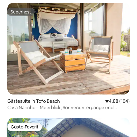
Superhost
Superhost
Gästesuite in Tofo Beach
Durchschnittli
4,88 (104)
Casa Narinho – Meerblick, Sonnenuntergänge und
Starlink
Gäste-Favorit
Gäste-Favorit