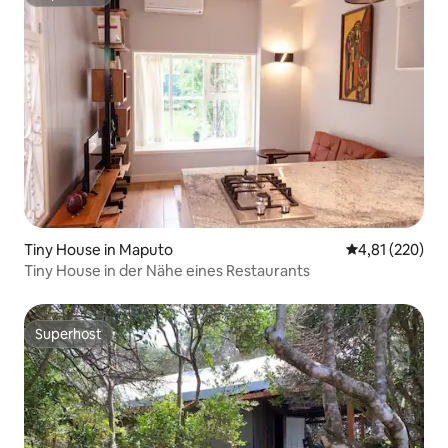
Superhost
Tiny House in Maputo
Durchschnittl
4,81 (220)
Tiny House in der Nähe eines Restaurants
Superhost
Superhost