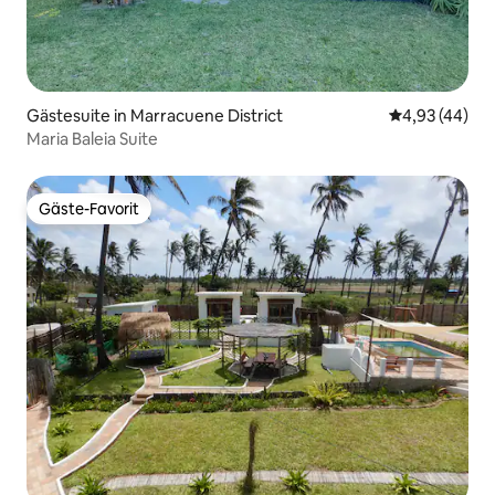
Gästesuite in Marracuene District
Durchschnittl
4,93 (44)
Maria Baleia Suite
Gäste-Favorit
Gäste-Favorit