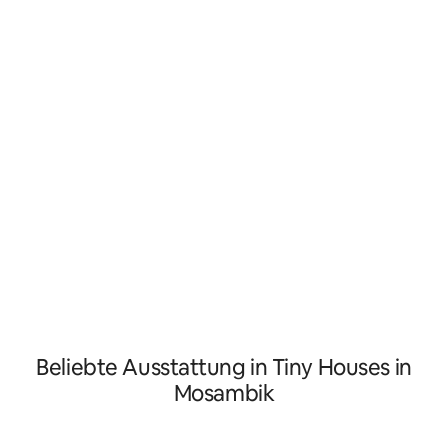
4x4!! Die Dusche für die gesamte Einheit
entspannende Mo
befindet sich im Außenbereich. Es gibt 2
atemberaubenden
super komfortable Zelte mit 2
Innerhalb von zwe
Einzelmatratzen, die jeweils für 4
erreichst du den 
Personen geeignet sind. Es gibt eine
Tofo und kannst e
Queen-Size-Matratze im Innenbereich
Meer nehmen. Cas
und eine Couch für jeweils zwei
ein weiteres Feri
Personen. Insgesamt gibt es Platz für 8
das Haupthaus und
Personen.
Platz für 10 Perso
Beliebte Ausstattung in Tiny Houses in
Mosambik