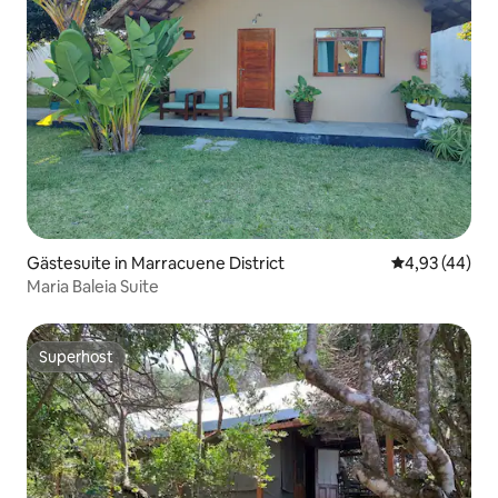
Gästesuite in Marracuene District
Durchschnittl
4,93 (44)
Maria Baleia Suite
Superhost
Superhost